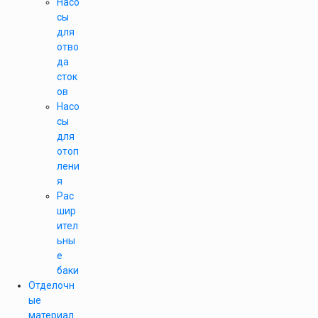
Насо
сы
для
отво
да
сток
ов
Насо
сы
для
отоп
лени
я
Рас
шир
ител
ьны
е
баки
Отделочн
ые
материал