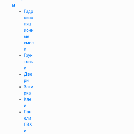
ы
Гидр
оизо
ляц
ионн
ые
смес
и
Грун
товк
и
Две
ри
Зати
рка
Кле
й
Пан
ели
ПВХ
и