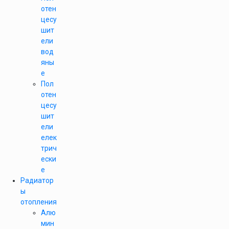
отен
цесу
шит
ели
вод
яны
е
Пол
отен
цесу
шит
ели
елек
трич
ески
е
Радиатор
ы
отопления
Алю
мин