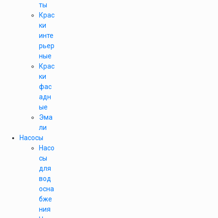
ты
Крас
ки
инте
рьер
ные
Крас
ки
фас
адн
ые
Эма
ли
Насосы
Насо
сы
для
вод
осна
бже
ния