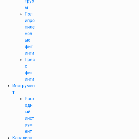
труб
ы
Пол
ипро
пиле
нов
ые
фит
инги
Прес
с
фит
инги
Инструмен
т
Расх
одн
ый
инст
рум
ент
Канализа