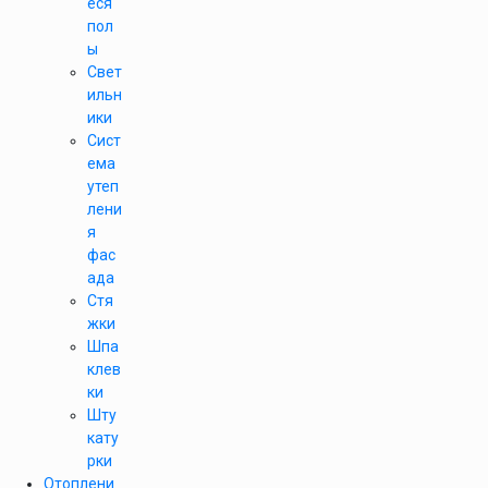
еся
пол
ы
Свет
ильн
ики
Сист
ема
утеп
лени
я
фас
ада
Стя
жки
Шпа
клев
ки
Шту
кату
рки
Отоплени