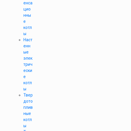
енса
цио
нны
е
котл
ы
Наст
енн
ые
элек
трич
ески
е
котл
ы
Твер
дото
плив
ные
котл
ы