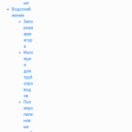
ые
Водоснаб
жение
Запо
рная
арм
атур
а
Изол
яци
я
для
труб
опро
вод
ов
Пол
ипро
пиле
нов
ые