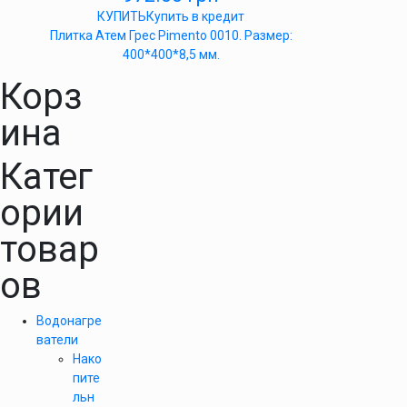
КУПИТЬ
Купить в кредит
Плитка Атем Грес Pimento 0010. Размер:
400*400*8,5 мм.
Корз
ина
Катег
ории
товар
ов
Водонагре
ватели
Нако
пите
льн