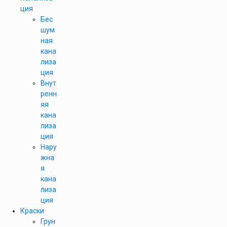
ция
Бес
шум
ная
кана
лиза
ция
Внут
ренн
яя
кана
лиза
ция
Нару
жна
я
кана
лиза
ция
Краски
Грун