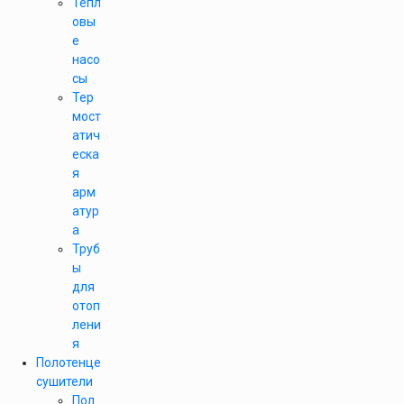
Тепл
овы
е
насо
сы
Тер
мост
атич
еска
я
арм
атур
а
Труб
ы
для
отоп
лени
я
Полотенце
сушители
Пол