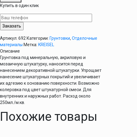
Грунтовка
Купить в один клик
Кreisel
PUTZGRUNT
330
10л
Артикул:
692
Категории:
Грунтовки
,
Отделочные
материалы
Метка:
KREISEL
Описание
Грунтовка под минеральную, акриловую и
мозаичную штукатурку, наносится перед
нанесением декоративной штукатурки. Упрощает
нанесение штукатурных покрытий и увеличивает
их адгезию к основанию поверхности. Возможно
колеровка под цвет штукатурной смеси. Для
внутренних и наружных работ. Расход около
250мл./м.кв.
Похожие товары