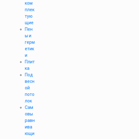
ком
плек
тую
щие
Пен
ы и
герм
етик
и
Плит
ка
Под
весн
ой
пото
лок
Сам
овы
равн
ива
ющи