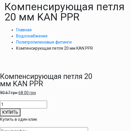
Компенсирующая петля
20 мм KAN PPR
Главная
Водоснабжение
Полипропиленовые фитинги
Компенсирующая петля 20 мм KAN PPR
Компенсирующая петля 20
мм KAN PPR
90.67
грн
68.00
грн
Количество
товара
КУПИТЬ
Компенсирующая
Купить в один клик
петля
20