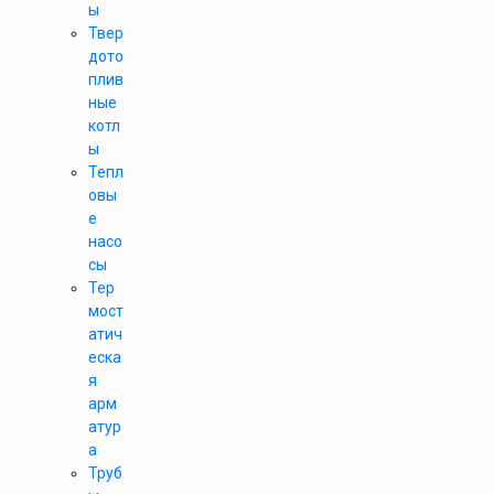
ы
Твер
дото
плив
ные
котл
ы
Тепл
овы
е
насо
сы
Тер
мост
атич
еска
я
арм
атур
а
Труб