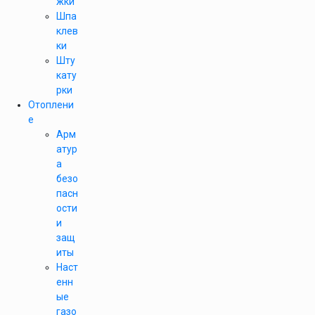
жки
Шпа
клев
ки
Шту
кату
рки
Отоплени
е
Арм
атур
а
безо
пасн
ости
и
защ
иты
Наст
енн
ые
газо