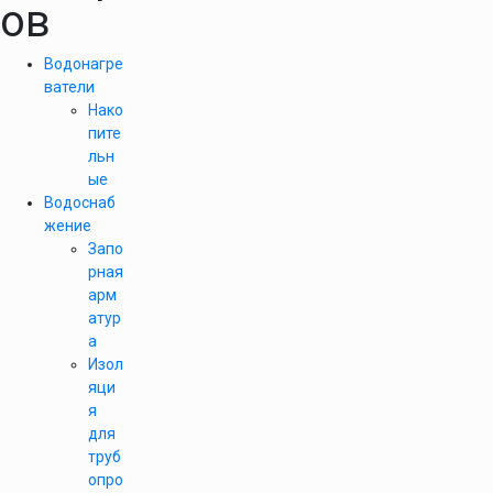
ов
Водонагре
ватели
Нако
пите
льн
ые
Водоснаб
жение
Запо
рная
арм
атур
а
Изол
яци
я
для
труб
опро