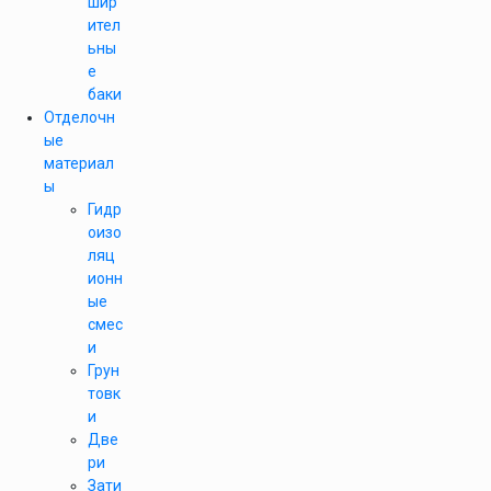
шир
ител
ьны
е
баки
Отделочн
ые
материал
ы
Гидр
оизо
ляц
ионн
ые
смес
и
Грун
товк
и
Две
ри
Зати