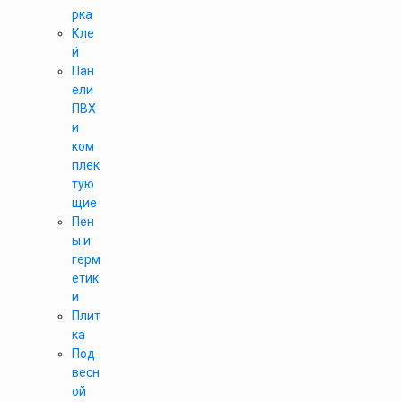
рка
Кле
й
Пан
ели
ПВХ
и
ком
плек
тую
щие
Пен
ы и
герм
етик
и
Плит
ка
Под
весн
ой