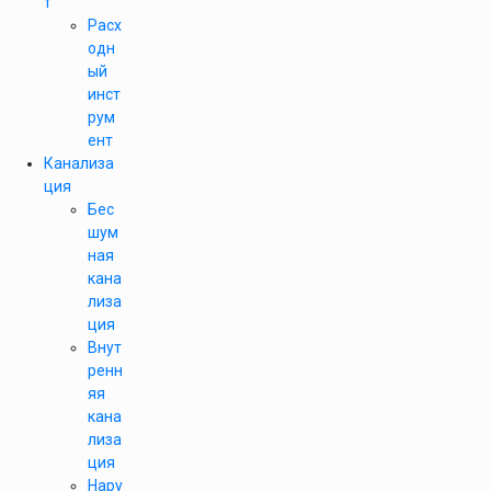
т
Расх
одн
ый
инст
рум
ент
Канализа
ция
Бес
шум
ная
кана
лиза
ция
Внут
ренн
яя
кана
лиза
ция
Нару