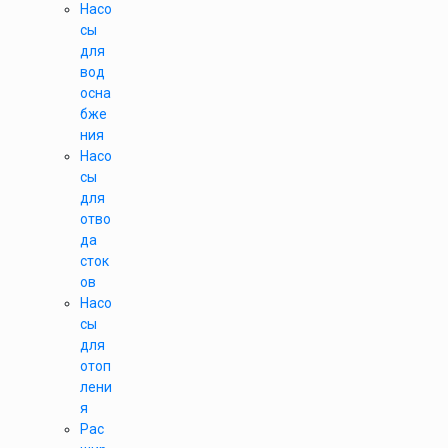
Насо
сы
для
вод
осна
бже
ния
Насо
сы
для
отво
да
сток
ов
Насо
сы
для
отоп
лени
я
Рас