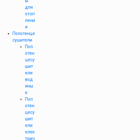
ы
для
отоп
лени
я
Полотенце
сушители
Пол
отен
цесу
шит
ели
вод
яны
е
Пол
отен
цесу
шит
ели
елек
трич