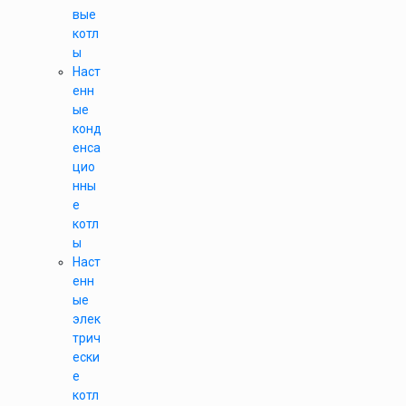
вые
котл
ы
Наст
енн
ые
конд
енса
цио
нны
е
котл
ы
Наст
енн
ые
элек
трич
ески
е
котл