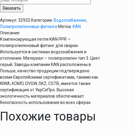
мм
KAN
PPR
Артикул:
32932
Категории:
Водоснабжение
,
Полипропиленовые фитинги
Метка:
KAN
Описание
Компенсирующая петля KAN PPR —
полипропиленовый фитинг для сварки.
Используется в системах водоснабжения и
отопления. Материал — полипропилен тип 3. Цвет
серый. Заводы компании KAN расположены в
Польше, качество продукции подтверждено
всеми Европейскими сертификатами, такими как
KIWA, KOMO, DVGW, SKZ, CSTB, имеется также
сертификация от УкрСеПро. Высокая
экологичность материалов обеспечивает
безопасность использования во всех сферах.
Похожие товары