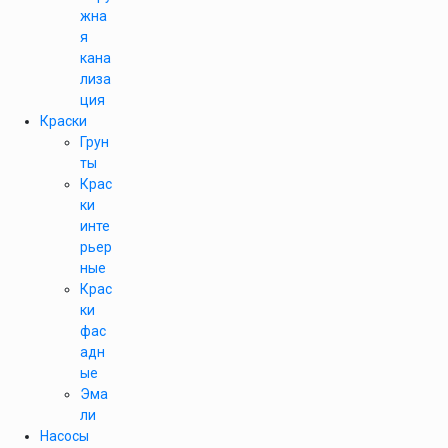
жна
я
кана
лиза
ция
Краски
Грун
ты
Крас
ки
инте
рьер
ные
Крас
ки
фас
адн
ые
Эма
ли
Насосы