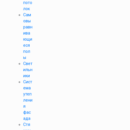
пото
лок
Сам
овы
равн
ива
ющи
еся
пол
ы
Свет
ильн
ики
Сист
ема
утеп
лени
я
фас
ада
Стя