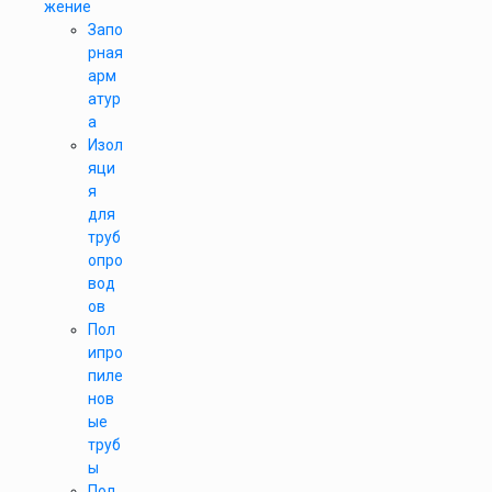
жение
Запо
рная
арм
атур
а
Изол
яци
я
для
труб
опро
вод
ов
Пол
ипро
пиле
нов
ые
труб
ы
Пол