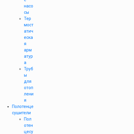
насо
сы
Тер
мост
атич
еска
я
арм
атур
а
Труб
ы
для
отоп
лени
я
Полотенце
сушители
Пол
отен
цесу