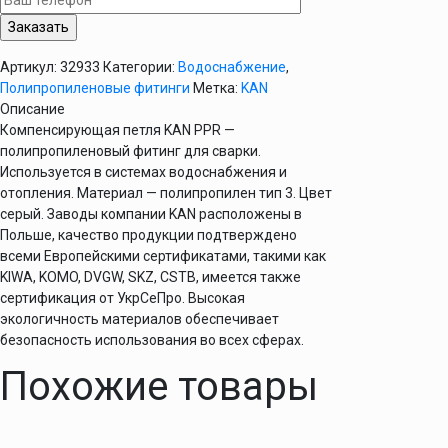
мм
KAN
PPR
Артикул:
32933
Категории:
Водоснабжение
,
Полипропиленовые фитинги
Метка:
KAN
Описание
Компенсирующая петля KAN PPR —
полипропиленовый фитинг для сварки.
Используется в системах водоснабжения и
отопления. Материал — полипропилен тип 3. Цвет
серый. Заводы компании KAN расположены в
Польше, качество продукции подтверждено
всеми Европейскими сертификатами, такими как
KIWA, KOMO, DVGW, SKZ, CSTB, имеется также
сертификация от УкрСеПро. Высокая
экологичность материалов обеспечивает
безопасность использования во всех сферах.
Похожие товары