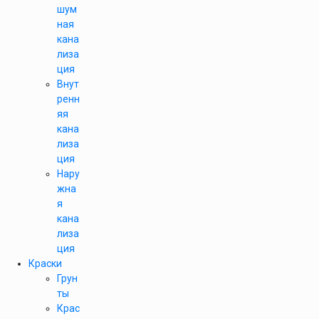
шум
ная
кана
лиза
ция
Внут
ренн
яя
кана
лиза
ция
Нару
жна
я
кана
лиза
ция
Краски
Грун
ты
Крас