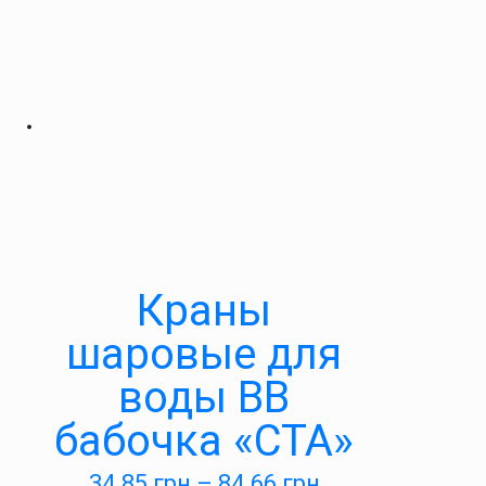
Краны
шаровые для
воды ВВ
бабочка «СТА»
34.85
грн
–
84.66
грн