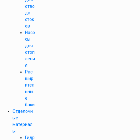
отво
да
сток
ов
Насо
сы
для
отоп
лени
я
Рас
шир
ител
ьны
е
баки
Отделочн
ые
материал
ы
Гидр