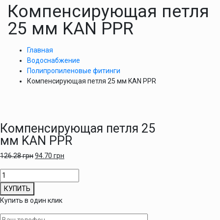
Компенсирующая петля
25 мм KAN PPR
Главная
Водоснабжение
Полипропиленовые фитинги
Компенсирующая петля 25 мм KAN PPR
Компенсирующая петля 25
мм KAN PPR
126.28
грн
94.70
грн
Количество
товара
КУПИТЬ
Компенсирующая
Купить в один клик
петля
25