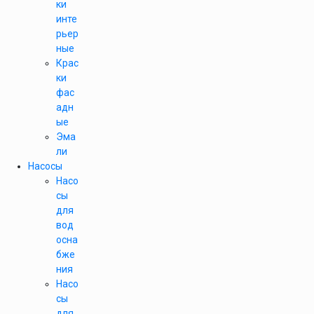
ки
инте
рьер
ные
Крас
ки
фас
адн
ые
Эма
ли
Насосы
Насо
сы
для
вод
осна
бже
ния
Насо
сы
для