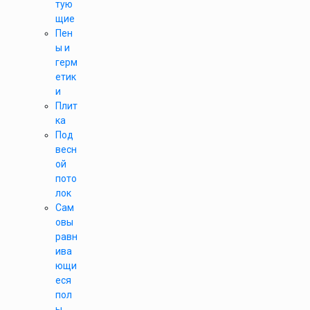
тую
щие
Пен
ы и
герм
етик
и
Плит
ка
Под
весн
ой
пото
лок
Сам
овы
равн
ива
ющи
еся
пол
ы