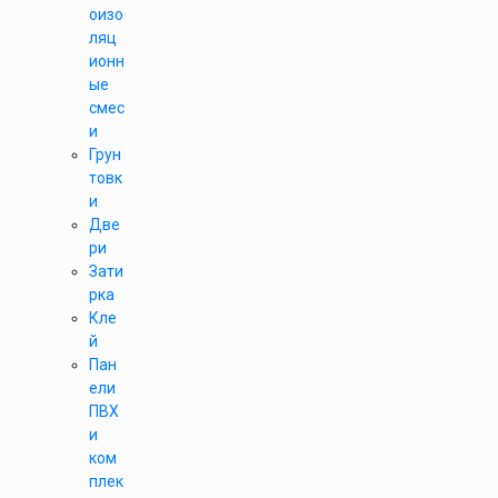
оизо
ляц
ионн
ые
смес
и
Грун
товк
и
Две
ри
Зати
рка
Кле
й
Пан
ели
ПВХ
и
ком
плек