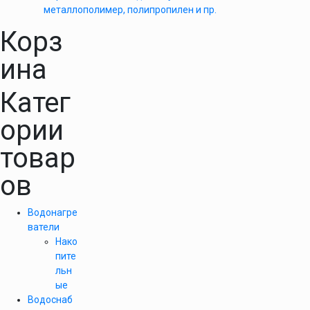
металлополимер, полипропилен и пр.
Корз
ина
Катег
ории
товар
ов
Водонагре
ватели
Нако
пите
льн
ые
Водоснаб