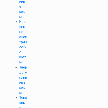
нны
е
котл
ы
Наст
енн
ые
элек
трич
ески
е
котл
ы
Твер
дото
плив
ные
котл
ы
Тепл
овы
е