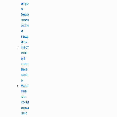
атур
а
безо
пасн
ости
и
защ
иты
Наст
енн
ые
газо
вые
котл
ы
Наст
енн
ые
конд
енса
цио