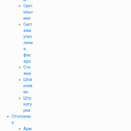
Свет
ильн
ики
Сист
ема
утеп
лени
я
фас
ада
Стя
жки
Шпа
клев
ки
Шту
кату
рки
Отоплени
е
Арм