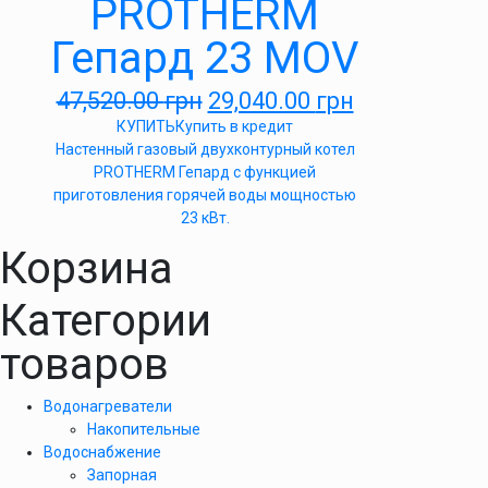
PROTHERM
Гепард 23 MOV
47,520.00
грн
29,040.00
грн
КУПИТЬ
Купить в кредит
Настенный газовый двухконтурный котел
PROTHERM Гепард с функцией
приготовления горячей воды мощностью
23 кВт.
Корзина
Категории
товаров
Водонагреватели
Накопительные
Водоснабжение
Запорная