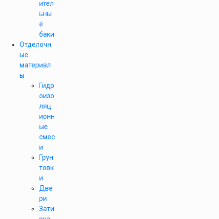
ител
ьны
е
баки
Отделочн
ые
материал
ы
Гидр
оизо
ляц
ионн
ые
смес
и
Грун
товк
и
Две
ри
Зати