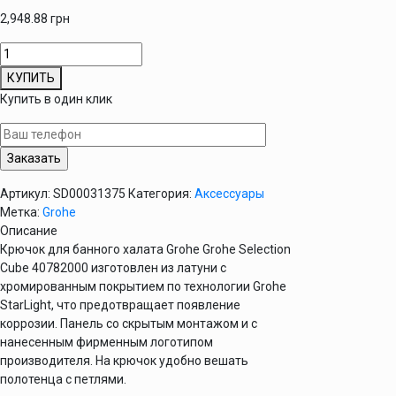
2,948.88
грн
Количество
товара
КУПИТЬ
Крючок
Купить в один клик
Grohe
Selection
Cube
40782000
Артикул:
SD00031375
Категория:
Аксессуары
Метка:
Grohe
Описание
Крючок для банного халата Grohe Grohe Selection
Cube 40782000 изготовлен из латуни с
хромированным покрытием по технологии Grohe
StarLight, что предотвращает появление
коррозии. Панель со скрытым монтажом и с
нанесенным фирменным логотипом
производителя. На крючок удобно вешать
полотенца с петлями.