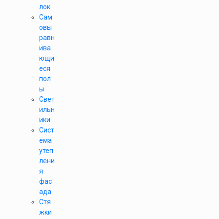
лок
Сам
овы
равн
ива
ющи
еся
пол
ы
Свет
ильн
ики
Сист
ема
утеп
лени
я
фас
ада
Стя
жки