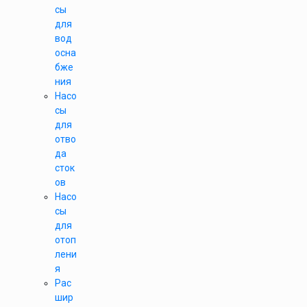
сы
для
вод
осна
бже
ния
Насо
сы
для
отво
да
сток
ов
Насо
сы
для
отоп
лени
я
Рас
шир