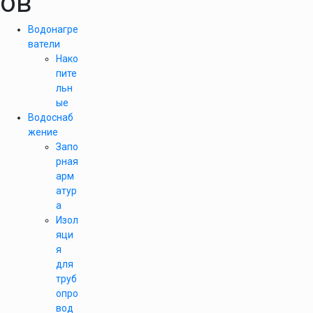
ов
Водонагре
ватели
Нако
пите
льн
ые
Водоснаб
жение
Запо
рная
арм
атур
а
Изол
яци
я
для
труб
опро
вод