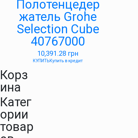
Полотенцедер
жатель Grohe
Selection Cube
40767000
10,391.28
грн
КУПИТЬ
Купить в кредит
Корз
ина
Катег
ории
товар