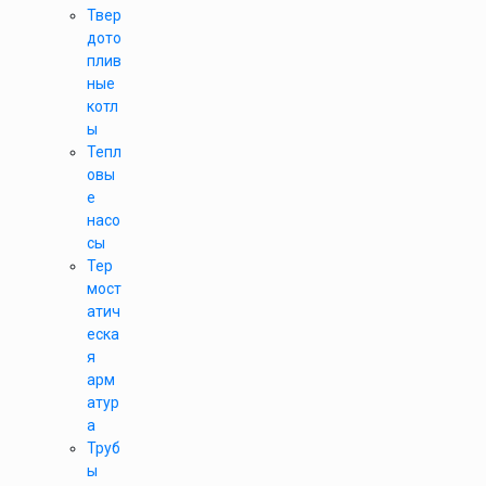
Твер
дото
плив
ные
котл
ы
Тепл
овы
е
насо
сы
Тер
мост
атич
еска
я
арм
атур
а
Труб
ы