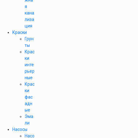
жна
я
кана
лиза
ция
Краски
Грун
ты
Крас
ки
инте
рьер
ные
Крас
ки
фас
адн
ые
Эма
ли
Насосы
Насо