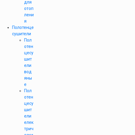
для
отоп
лени
я
Полотенце
сушители
Пол
отен
цесу
шит
ели
вод
яны
е
Пол
отен
цесу
шит
ели
елек
трич