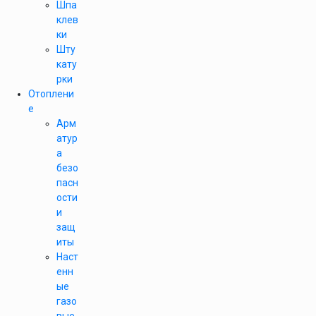
Шпа
клев
ки
Шту
кату
рки
Отоплени
е
Арм
атур
а
безо
пасн
ости
и
защ
иты
Наст
енн
ые
газо