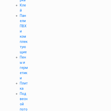
рка
Кле
й
Пан
ели
ПВХ
и
ком
плек
тую
щие
Пен
ы и
герм
етик
и
Плит
ка
Под
весн
ой
пото