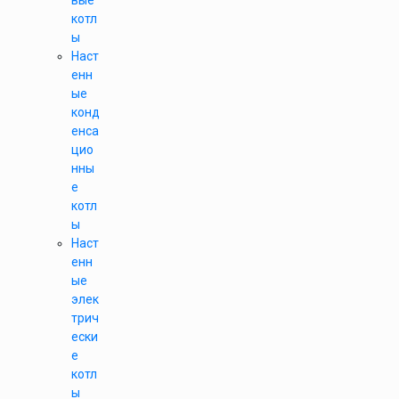
вые
котл
ы
Наст
енн
ые
конд
енса
цио
нны
е
котл
ы
Наст
енн
ые
элек
трич
ески
е
котл
ы