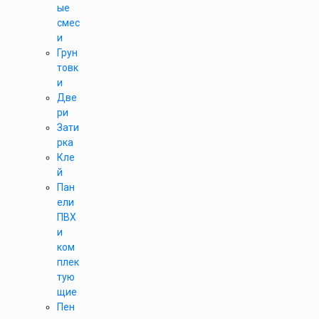
ые
смес
и
Грун
товк
и
Две
ри
Зати
рка
Кле
й
Пан
ели
ПВХ
и
ком
плек
тую
щие
Пен