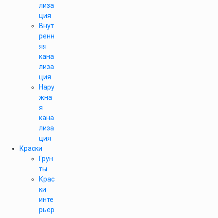
лиза
ция
Внут
ренн
яя
кана
лиза
ция
Нару
жна
я
кана
лиза
ция
Краски
Грун
ты
Крас
ки
инте
рьер