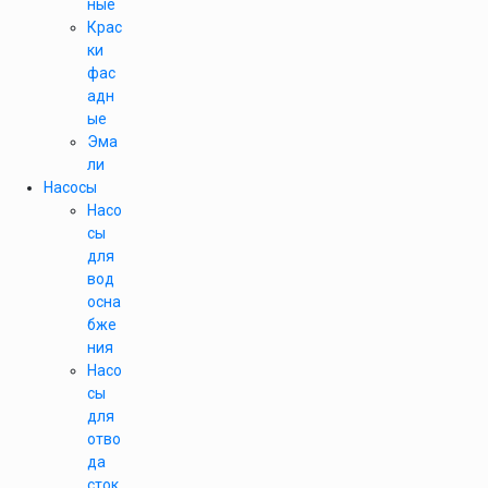
ные
Крас
ки
фас
адн
ые
Эма
ли
Насосы
Насо
сы
для
вод
осна
бже
ния
Насо
сы
для
отво
да
сток