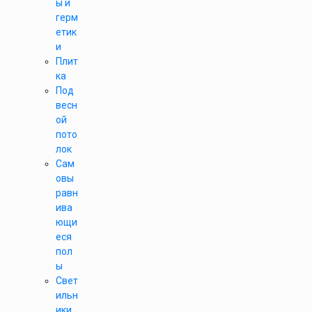
ы и
герм
етик
и
Плит
ка
Под
весн
ой
пото
лок
Сам
овы
равн
ива
ющи
еся
пол
ы
Свет
ильн
ики