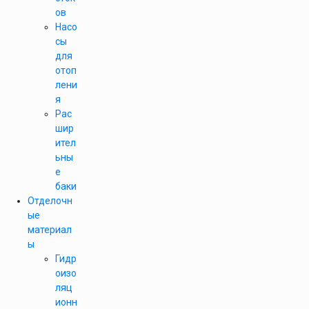
ов
Насо
сы
для
отоп
лени
я
Рас
шир
ител
ьны
е
баки
Отделочн
ые
материал
ы
Гидр
оизо
ляц
ионн