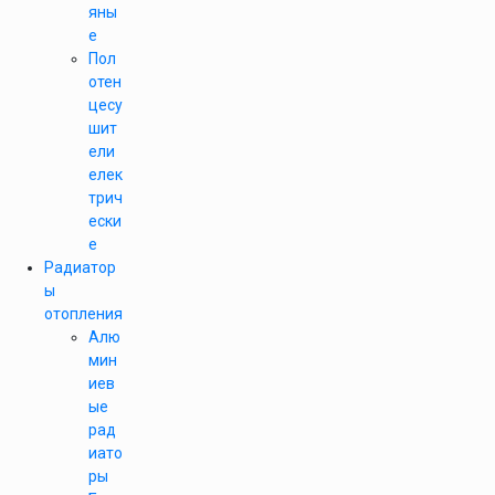
яны
е
Пол
отен
цесу
шит
ели
елек
трич
ески
е
Радиатор
ы
отопления
Алю
мин
иев
ые
рад
иато
ры