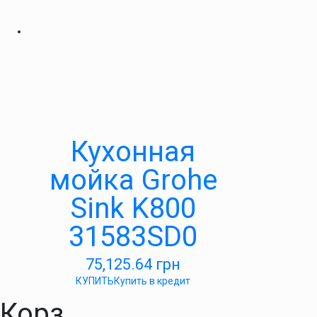
Кухонная
мойка Grohe
Sink K800
31583SD0
75,125.64
грн
КУПИТЬ
Купить в кредит
Корз