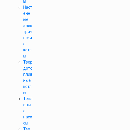
ы
Наст
енн
ые
элек
трич
ески
е
котл
ы
Твер
дото
плив
ные
котл
ы
Тепл
овы
е
насо
сы
Тер