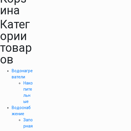
ина
Катег
ории
товар
ов
Водонагре
ватели
Нако
пите
льн
ые
Водоснаб
жение
Запо
рная