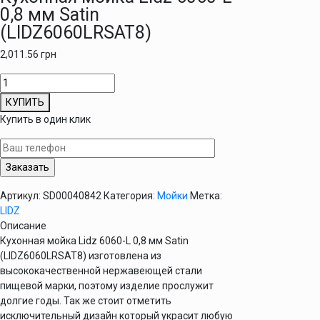
0,8 мм Satin
(LIDZ6060LRSAT8)
2,011.56
грн
Количество
товара
КУПИТЬ
Кухонная
Купить в один клик
мойка
Lidz
6060-
L
0,8
Артикул:
SD00040842
Категория:
Мойки
Метка:
мм
LIDZ
Satin
Описание
(LIDZ6060LRSAT8)
Кухонная мойка Lidz 6060-L 0,8 мм Satin
(LIDZ6060LRSAT8) изготовлена из
высококачественной нержавеющей стали
пищевой марки, поэтому изделие прослужит
долгие годы. Так же стоит отметить
исключительный дизайн который украсит любую