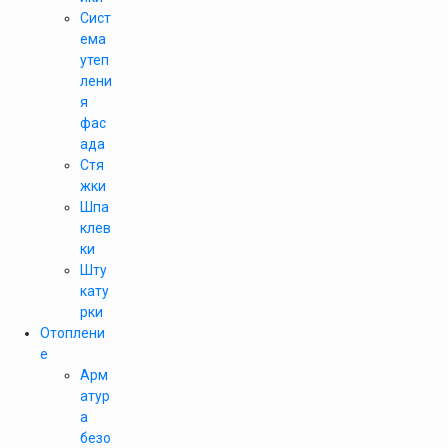
Сист
ема
утеп
лени
я
фас
ада
Стя
жки
Шпа
клев
ки
Шту
кату
рки
Отоплени
е
Арм
атур
а
безо