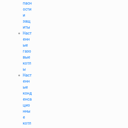
пасн
ости
и
защ
иты
Наст
енн
ые
газо
вые
котл
ы
Наст
енн
ые
конд
енса
цио
нны
е
котл