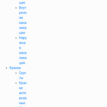
ция
Внут
ренн
яя
кана
лиза
ция
Нару
жна
я
кана
лиза
ция
Краски
Грун
ты
Крас
ки
инте
рьер
ные