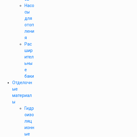
Насо
сы
для
отоп
лени
я
Рас
шир
ител
ьны
е
баки
Отделочн
ые
материал
ы
Гидр
оизо
ляц
ионн
ые