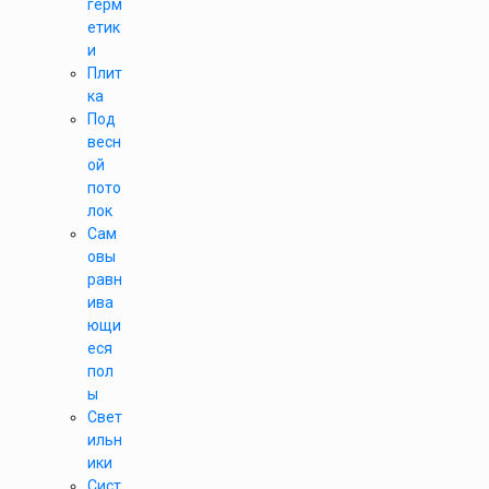
герм
етик
и
Плит
ка
Под
весн
ой
пото
лок
Сам
овы
равн
ива
ющи
еся
пол
ы
Свет
ильн
ики
Сист