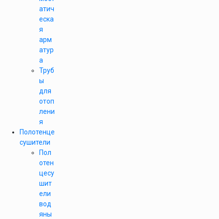
атич
еска
я
арм
атур
а
Труб
ы
для
отоп
лени
я
Полотенце
сушители
Пол
отен
цесу
шит
ели
вод
яны