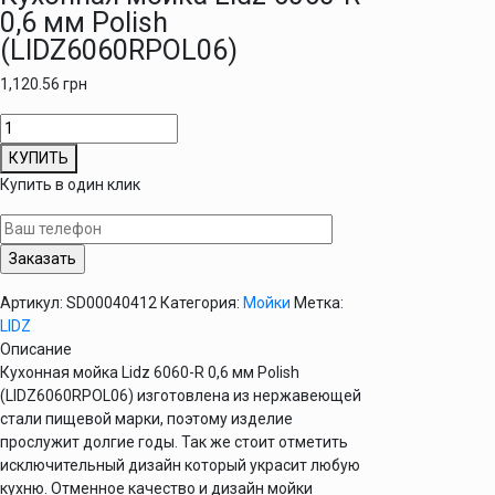
0,6 мм Polish
(LIDZ6060RPOL06)
1,120.56
грн
Количество
товара
КУПИТЬ
Кухонная
Купить в один клик
мойка
Lidz
6060-
R
0,6
Артикул:
SD00040412
Категория:
Мойки
Метка:
мм
LIDZ
Polish
Описание
(LIDZ6060RPOL06)
Кухонная мойка Lidz 6060-R 0,6 мм Polish
(LIDZ6060RPOL06) изготовлена из нержавеющей
стали пищевой марки, поэтому изделие
прослужит долгие годы. Так же стоит отметить
исключительный дизайн который украсит любую
кухню. Отменное качество и дизайн мойки