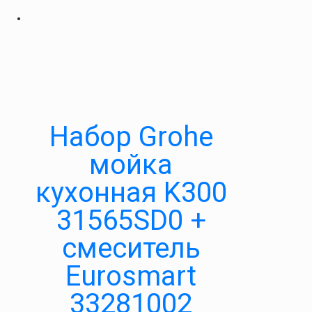
Набор Grohe
мойка
кухонная K300
31565SD0 +
смеситель
Eurosmart
33281002