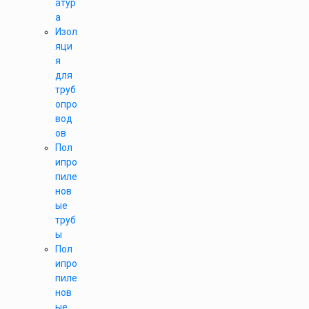
атур
а
Изол
яци
я
для
труб
опро
вод
ов
Пол
ипро
пиле
нов
ые
труб
ы
Пол
ипро
пиле
нов
ые