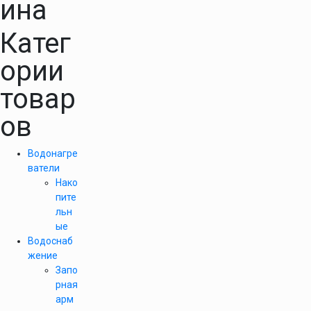
ина
Катег
ории
товар
ов
Водонагре
ватели
Нако
пите
льн
ые
Водоснаб
жение
Запо
рная
арм