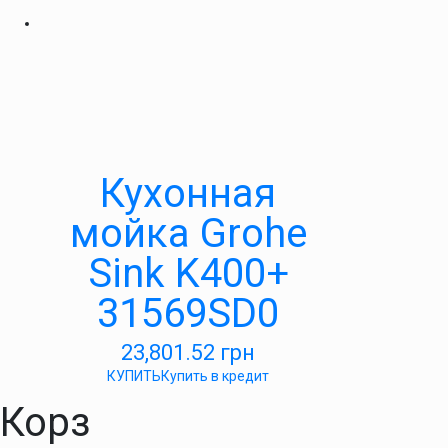
Кухонная
мойка Grohe
Sink K400+
31569SD0
23,801.52
грн
КУПИТЬ
Купить в кредит
Корз