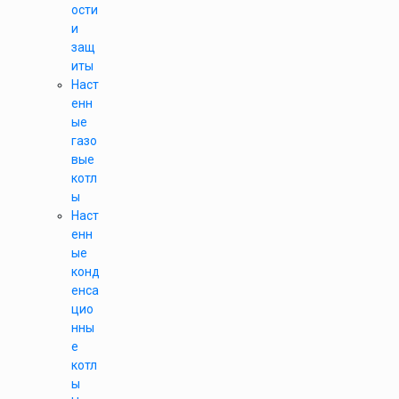
ости
и
защ
иты
Наст
енн
ые
газо
вые
котл
ы
Наст
енн
ые
конд
енса
цио
нны
е
котл
ы