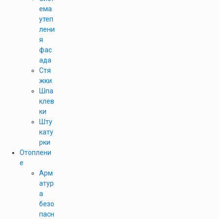
ема
утеп
лени
я
фас
ада
Стя
жки
Шпа
клев
ки
Шту
кату
рки
Отоплени
е
Арм
атур
а
безо
пасн