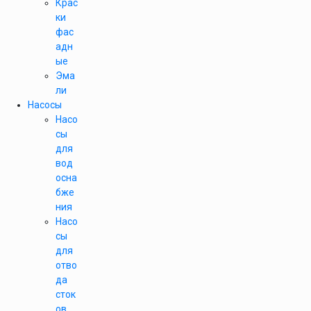
Крас
ки
фас
адн
ые
Эма
ли
Насосы
Насо
сы
для
вод
осна
бже
ния
Насо
сы
для
отво
да
сток
ов