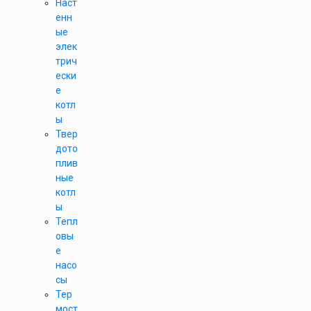
Наст
енн
ые
элек
трич
ески
е
котл
ы
Твер
дото
плив
ные
котл
ы
Тепл
овы
е
насо
сы
Тер
мост