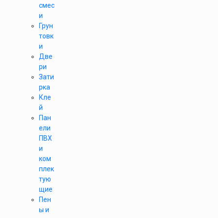
смес
и
Грун
товк
и
Две
ри
Зати
рка
Кле
й
Пан
ели
ПВХ
и
ком
плек
тую
щие
Пен
ы и