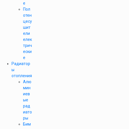
е
Пол
отен
цесу
шит
ели
елек
трич
ески
е
Радиатор
ы
отопления
Алю
мин
иев
ые
рад
иато
ры
Бим