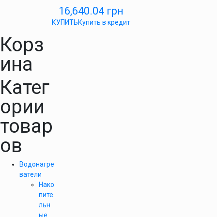
16,640.04
грн
КУПИТЬ
Купить в кредит
Корз
ина
Катег
ории
товар
ов
Водонагре
ватели
Нако
пите
льн
ые