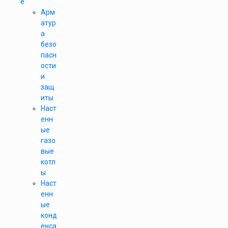
е
Арм
атур
а
безо
пасн
ости
и
защ
иты
Наст
енн
ые
газо
вые
котл
ы
Наст
енн
ые
конд
енса