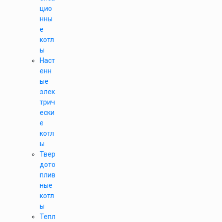
цио
нны
е
котл
ы
Наст
енн
ые
элек
трич
ески
е
котл
ы
Твер
дото
плив
ные
котл
ы
Тепл