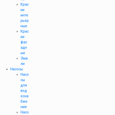
Крас
ки
инте
рьер
ные
Крас
ки
фас
адн
ые
Эма
ли
Насосы
Насо
сы
для
вод
осна
бже
ния
Насо