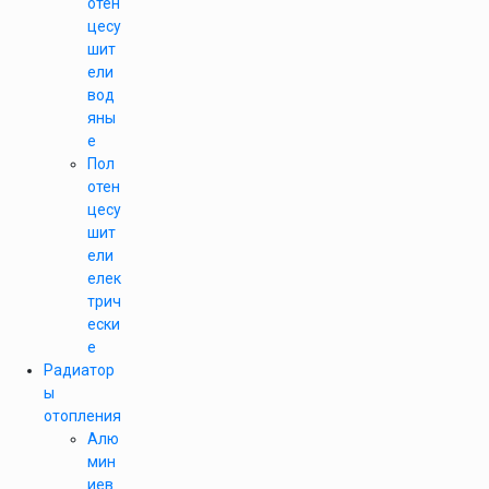
отен
цесу
шит
ели
вод
яны
е
Пол
отен
цесу
шит
ели
елек
трич
ески
е
Радиатор
ы
отопления
Алю
мин
иев