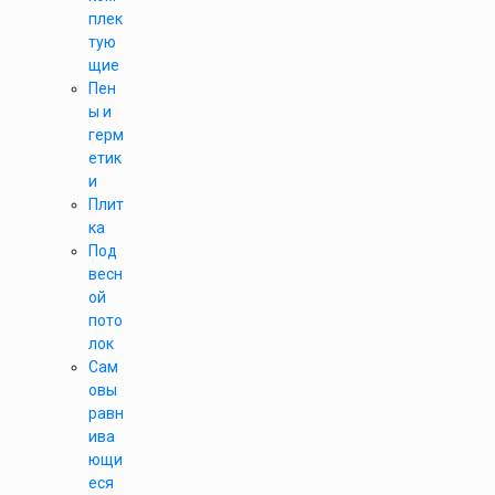
плек
тую
щие
Пен
ы и
герм
етик
и
Плит
ка
Под
весн
ой
пото
лок
Сам
овы
равн
ива
ющи
еся