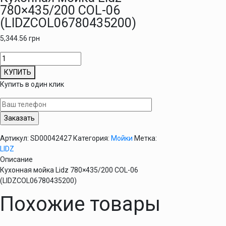
780×435/200 COL-06
(LIDZCOL06780435200)
5,344.56
грн
Количество
товара
КУПИТЬ
Кухонная
Купить в один клик
мойка
Lidz
780x435/200
COL-
06
Артикул:
SD00042427
Категория:
Мойки
Метка:
(LIDZCOL06780435200)
LIDZ
Описание
Кухонная мойка Lidz 780×435/200 COL-06
(LIDZCOL06780435200)
Похожие товары