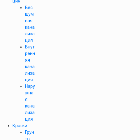
ция
Бес
шум
ная
кана
лиза
ция
Внут
ренн
яя
кана
лиза
ция
Нару
жна
я
кана
лиза
ция
Краски
Грун
ты