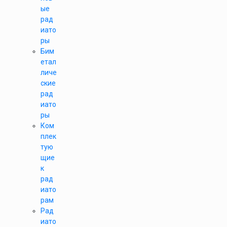
ые
рад
иато
ры
Бим
етал
личе
ские
рад
иато
ры
Ком
плек
тую
щие
к
рад
иато
рам
Рад
иато