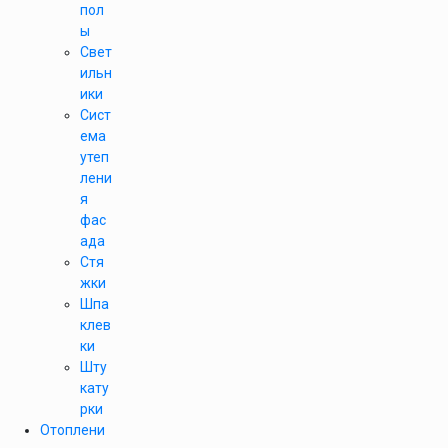
пол
ы
Свет
ильн
ики
Сист
ема
утеп
лени
я
фас
ада
Стя
жки
Шпа
клев
ки
Шту
кату
рки
Отоплени