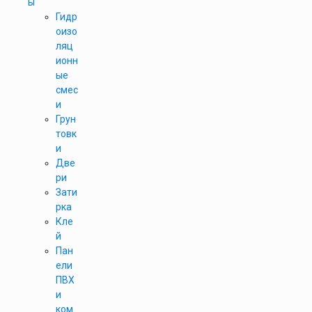
ы
Гидр
оизо
ляц
ионн
ые
смес
и
Грун
товк
и
Две
ри
Зати
рка
Кле
й
Пан
ели
ПВХ
и
ком