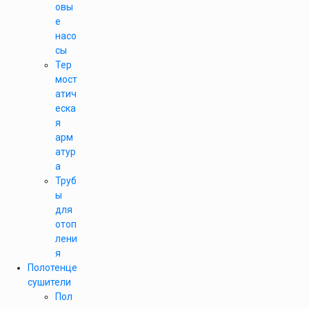
овы
е
насо
сы
Тер
мост
атич
еска
я
арм
атур
а
Труб
ы
для
отоп
лени
я
Полотенце
сушители
Пол