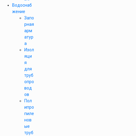
Водоснаб
жение
Запо
рная
арм
атур
а
Изол
яци
я
для
труб
опро
вод
ов
Пол
ипро
пиле
нов
ые
труб