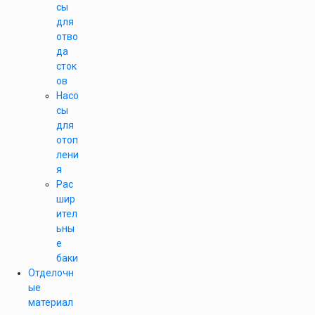
сы
для
отво
да
сток
ов
Насо
сы
для
отоп
лени
я
Рас
шир
ител
ьны
е
баки
Отделочн
ые
материал