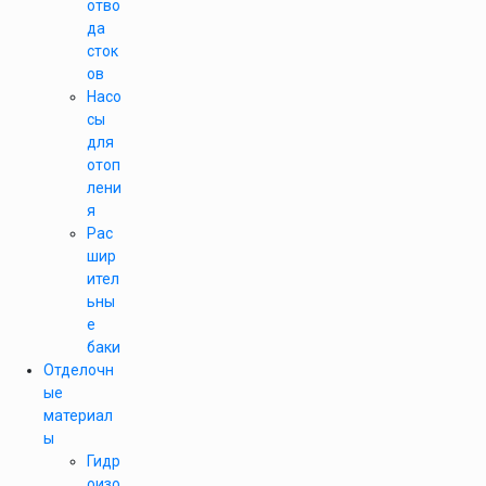
отво
да
сток
ов
Насо
сы
для
отоп
лени
я
Рас
шир
ител
ьны
е
баки
Отделочн
ые
материал
ы
Гидр
оизо