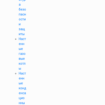
а
безо
пасн
ости
и
защ
иты
Наст
енн
ые
газо
вые
котл
ы
Наст
енн
ые
конд
енса
цио
нны