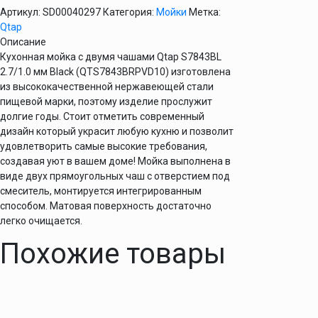
Qtap
Артикул:
SD00040297
Категория:
Мойки
Метка:
S7843BL
Qtap
2.7/1.0
Описание
мм
Кухонная мойка с двумя чашами Qtap S7843BL
Black
2.7/1.0 мм Black (QTS7843BRPVD10) изготовлена
(QTS7843BRPVD10)
из высококачественной нержавеющей стали
пищевой марки, поэтому изделие прослужит
долгие годы. Стоит отметить современный
дизайн который украсит любую кухню и позволит
удовлетворить самые высокие требования,
создавая уют в вашем доме! Мойка выполнена в
виде двух прямоугольных чаш с отверстием под
смеситель, монтируется интегрированным
способом. Матовая поверхность достаточно
легко очищается.
Похожие товары