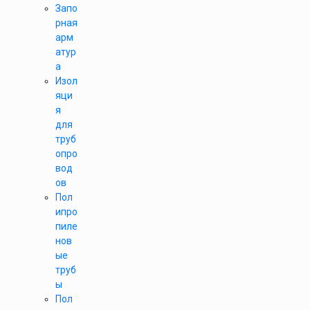
Запо
рная
арм
атур
а
Изол
яци
я
для
труб
опро
вод
ов
Пол
ипро
пиле
нов
ые
труб
ы
Пол