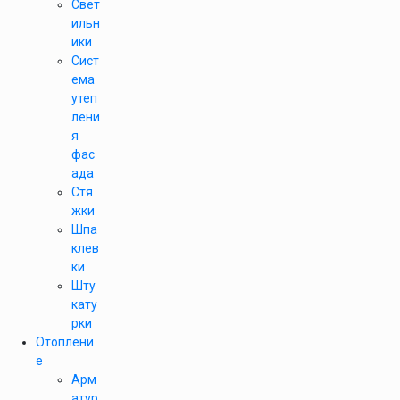
Свет
ильн
ики
Сист
ема
утеп
лени
я
фас
ада
Стя
жки
Шпа
клев
ки
Шту
кату
рки
Отоплени
е
Арм
атур