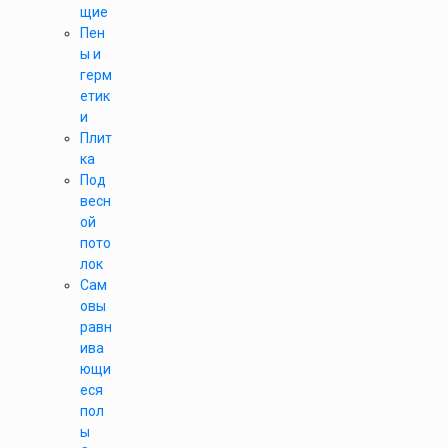
щие
Пен
ы и
герм
етик
и
Плит
ка
Под
весн
ой
пото
лок
Сам
овы
равн
ива
ющи
еся
пол
ы