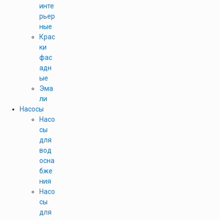
инте
рьер
ные
Крас
ки
фас
адн
ые
Эма
ли
Насосы
Насо
сы
для
вод
осна
бже
ния
Насо
сы
для