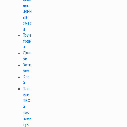
ляц
ионн
ые
смес
и
Грун
товк
и
Две
ри
Зати
рка
Кле
й
Пан
ели
ПВХ
и
ком
плек
тую