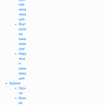
ная
кана
лиза
ция
Внут
ренн
яя
кана
лиза
ция
Нару
жна
я
кана
лиза
ция
Краски
Грун
ты
Крас
ки