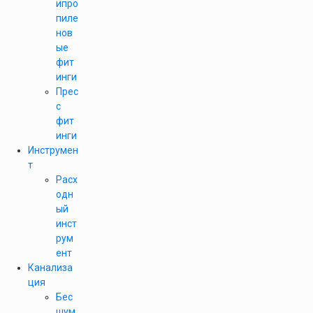
ипро
пиле
нов
ые
фит
инги
Прес
с
фит
инги
Инструмен
т
Расх
одн
ый
инст
рум
ент
Канализа
ция
Бес
шум