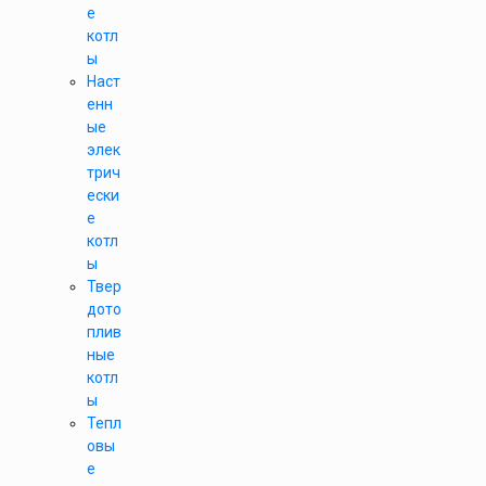
е
котл
ы
Наст
енн
ые
элек
трич
ески
е
котл
ы
Твер
дото
плив
ные
котл
ы
Тепл
овы
е