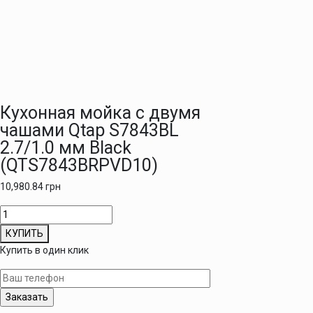
Кухонная мойка с двумя
чашами Qtap S7843BL
2.7/1.0 мм Black
(QTS7843BRPVD10)
10,980.84
грн
Количество
товара
КУПИТЬ
Кухонная
Купить в один клик
мойка
с
двумя
чашами