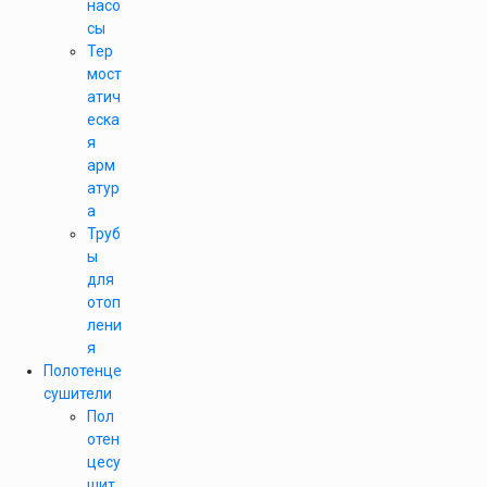
насо
сы
Тер
мост
атич
еска
я
арм
атур
а
Труб
ы
для
отоп
лени
я
Полотенце
сушители
Пол
отен
цесу
шит