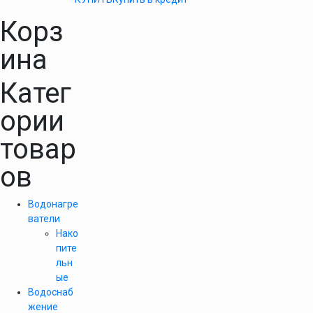
Корз
ина
Катег
ории
товар
ов
Водонагре
ватели
Нако
пите
льн
ые
Водоснаб
жение