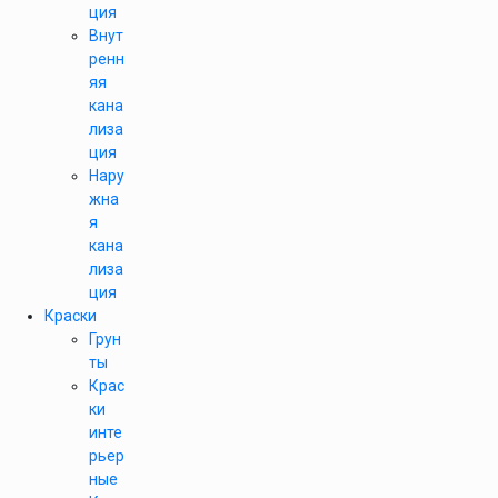
ция
Внут
ренн
яя
кана
лиза
ция
Нару
жна
я
кана
лиза
ция
Краски
Грун
ты
Крас
ки
инте
рьер
ные