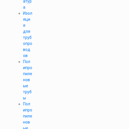
атур
а
Изол
яци
я
для
труб
опро
вод
ов
Пол
ипро
пиле
нов
ые
труб
ы
Пол
ипро
пиле
нов
ые