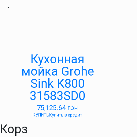
Кухонная
мойка Grohe
Sink K800
31583SD0
75,125.64
грн
КУПИТЬ
Купить в кредит
Корз