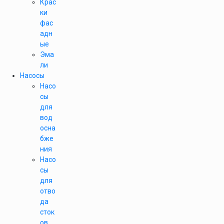
Крас
ки
фас
адн
ые
Эма
ли
Насосы
Насо
сы
для
вод
осна
бже
ния
Насо
сы
для
отво
да
сток
ов