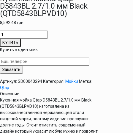
D5843BL 2.7/1.0 мм Black
(QTD5843BLPVD10)
8,592.48
грн
Количество
товара
КУПИТЬ
Кухонная
Купить в один клик
мойка
Qtap
D5843BL
2.7/1.0
мм
Артикул:
SD00040294
Категория:
Мойки
Метка:
Black
Qtap
(QTD5843BLPVD10)
Описание
Кухонная мойка Qtap D5843BL 2.7/1.0 мм Black
(QTD5843BLPVD10) изготовлена из
высококачественной нержавеющей стали
пищевой марки, поэтому изделие прослужит
долгие годы. Стоит отметить современный
дизайн который украсит любую кухню и позволит