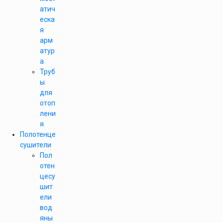
атич
еска
я
арм
атур
а
Труб
ы
для
отоп
лени
я
Полотенце
сушители
Пол
отен
цесу
шит
ели
вод
яны