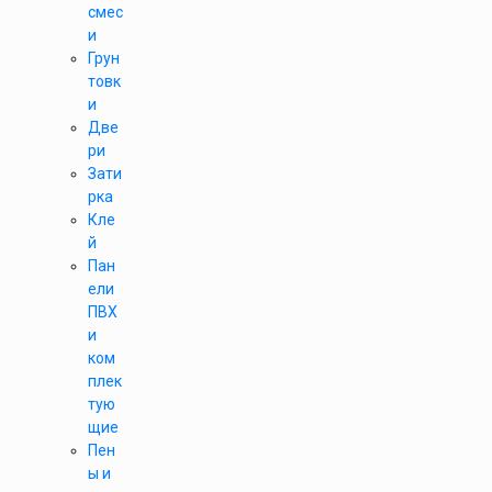
смес
и
Грун
товк
и
Две
ри
Зати
рка
Кле
й
Пан
ели
ПВХ
и
ком
плек
тую
щие
Пен
ы и