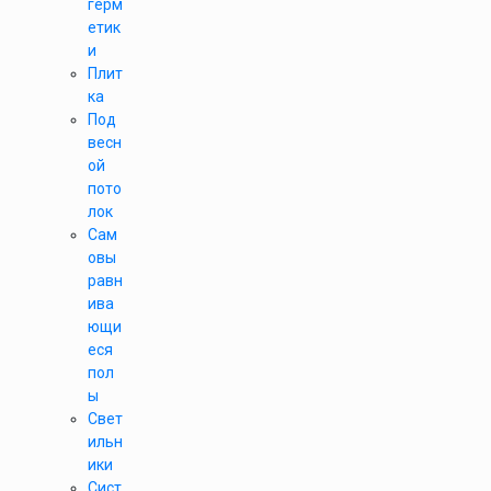
герм
етик
и
Плит
ка
Под
весн
ой
пото
лок
Сам
овы
равн
ива
ющи
еся
пол
ы
Свет
ильн
ики
Сист