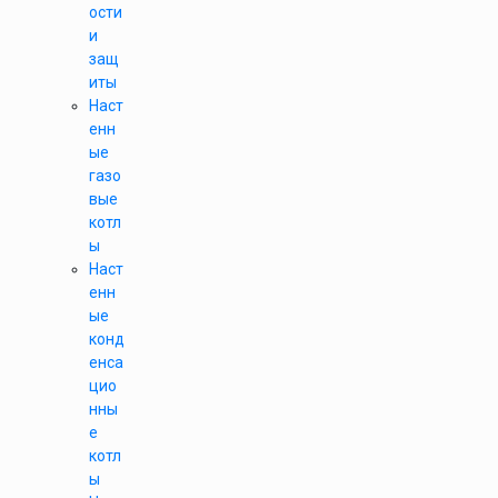
ости
и
защ
иты
Наст
енн
ые
газо
вые
котл
ы
Наст
енн
ые
конд
енса
цио
нны
е
котл
ы