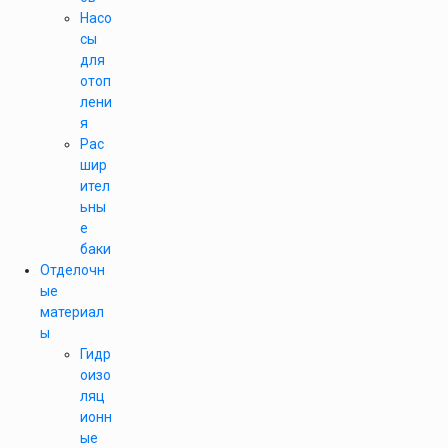
Насо
сы
для
отоп
лени
я
Рас
шир
ител
ьны
е
баки
Отделочн
ые
материал
ы
Гидр
оизо
ляц
ионн
ые