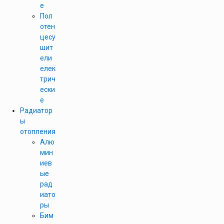
е
Пол
отен
цесу
шит
ели
елек
трич
ески
е
Радиатор
ы
отопления
Алю
мин
иев
ые
рад
иато
ры
Бим