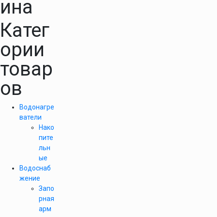
ина
Катег
ории
товар
ов
Водонагре
ватели
Нако
пите
льн
ые
Водоснаб
жение
Запо
рная
арм