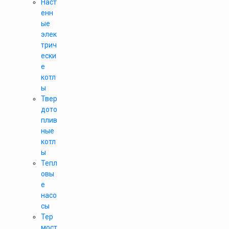
Наст
енн
ые
элек
трич
ески
е
котл
ы
Твер
дото
плив
ные
котл
ы
Тепл
овы
е
насо
сы
Тер
мост