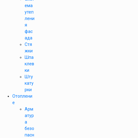
ема
утеп
лени
я
фас
ада
Стя
жки
Шпа
клев
ки
Шту
кату
рки
Отоплени
е
Арм
атур
а
безо
пасн