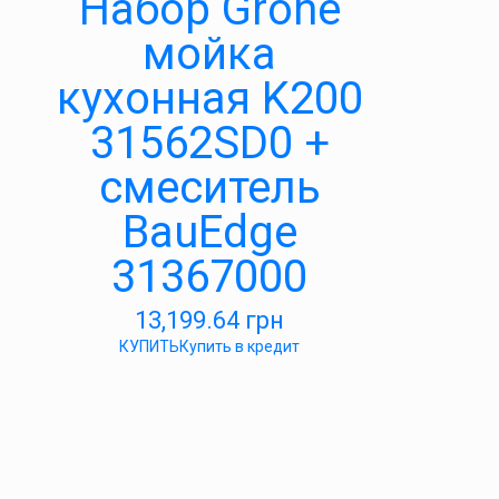
Набор Grohe
мойка
кухонная K200
31562SD0 +
смеситель
BauEdge
31367000
13,199.64
грн
КУПИТЬ
Купить в кредит