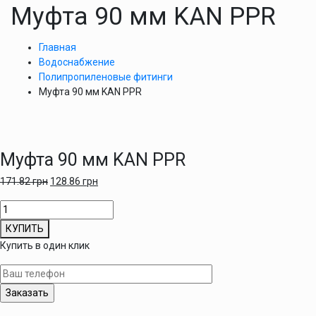
Муфта 90 мм KAN PPR
Главная
Водоснабжение
Полипропиленовые фитинги
Муфта 90 мм KAN PPR
Муфта 90 мм KAN PPR
171.82
грн
128.86
грн
Количество
товара
КУПИТЬ
Муфта
Купить в один клик
90
мм
KAN
PPR