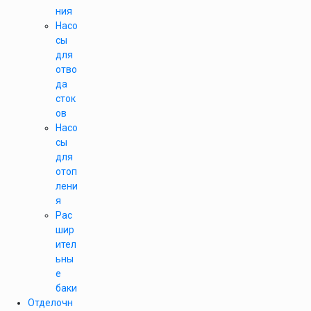
ния
Насо
сы
для
отво
да
сток
ов
Насо
сы
для
отоп
лени
я
Рас
шир
ител
ьны
е
баки
Отделочн