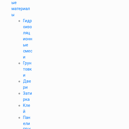
ые
материал
ы
Гидр
оизо
ляц
ионн
ые
смес
и
Грун
товк
и
Две
ри
Зати
рка
Кле
й
Пан
ели