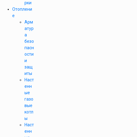
рки
Отоплени
е
Арм
атур
а
безо
пасн
ости
и
защ
иты
Наст
енн
ые
газо
вые
котл
ы
Наст
енн