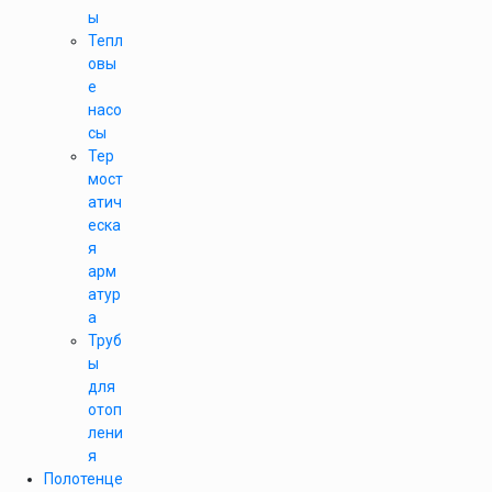
ы
Тепл
овы
е
насо
сы
Тер
мост
атич
еска
я
арм
атур
а
Труб
ы
для
отоп
лени
я
Полотенце