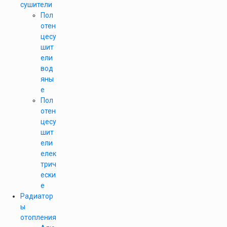
сушители
Пол
отен
цесу
шит
ели
вод
яны
е
Пол
отен
цесу
шит
ели
елек
трич
ески
е
Радиатор
ы
отопления