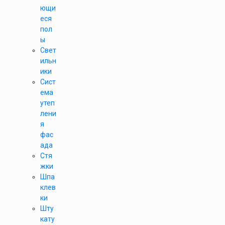
ющи
еся
пол
ы
Свет
ильн
ики
Сист
ема
утеп
лени
я
фас
ада
Стя
жки
Шпа
клев
ки
Шту
кату