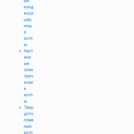
ые
конд
енса
цио
нны
е
котл
ы
Наст
енн
ые
элек
трич
ески
е
котл
ы
Твер
дото
плив
ные
котл