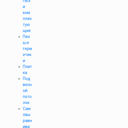
ПВХ
и
ком
плек
тую
щие
Пен
ы и
герм
етик
и
Плит
ка
Под
весн
ой
пото
лок
Сам
овы
равн
ива