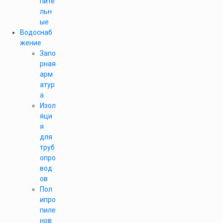
пите
льн
ые
Водоснаб
жение
Запо
рная
арм
атур
а
Изол
яци
я
для
труб
опро
вод
ов
Пол
ипро
пиле
нов