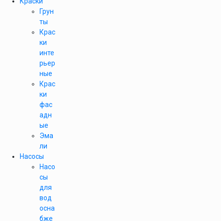
Краски
Грун
ты
Крас
ки
инте
рьер
ные
Крас
ки
фас
адн
ые
Эма
ли
Насосы
Насо
сы
для
вод
осна
бже