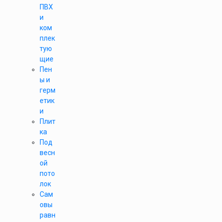
ПВХ
и
ком
плек
тую
щие
Пен
ы и
герм
етик
и
Плит
ка
Под
весн
ой
пото
лок
Сам
овы
равн