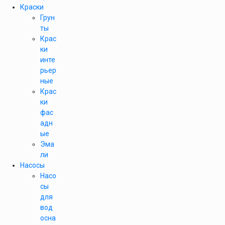
Краски
Грун
ты
Крас
ки
инте
рьер
ные
Крас
ки
фас
адн
ые
Эма
ли
Насосы
Насо
сы
для
вод
осна