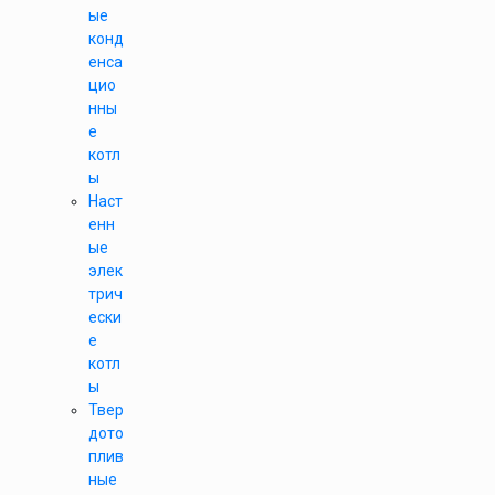
ые
конд
енса
цио
нны
е
котл
ы
Наст
енн
ые
элек
трич
ески
е
котл
ы
Твер
дото
плив
ные