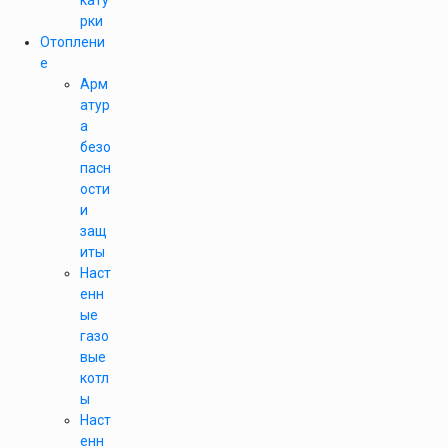
кату
рки
Отоплени
е
Арм
атур
а
безо
пасн
ости
и
защ
иты
Наст
енн
ые
газо
вые
котл
ы
Наст
енн