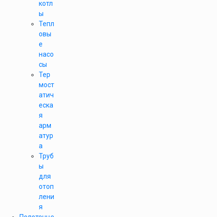
котл
ы
Тепл
овы
е
насо
сы
Тер
мост
атич
еска
я
арм
атур
а
Труб
ы
для
отоп
лени
я