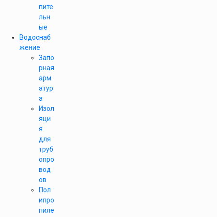
пите
льн
ые
Водоснаб
жение
Запо
рная
арм
атур
а
Изол
яци
я
для
труб
опро
вод
ов
Пол
ипро
пиле