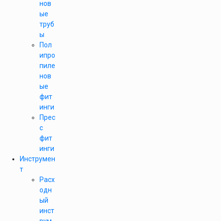
нов
ые
труб
ы
Пол
ипро
пиле
нов
ые
фит
инги
Прес
с
фит
инги
Инструмен
т
Расх
одн
ый
инст