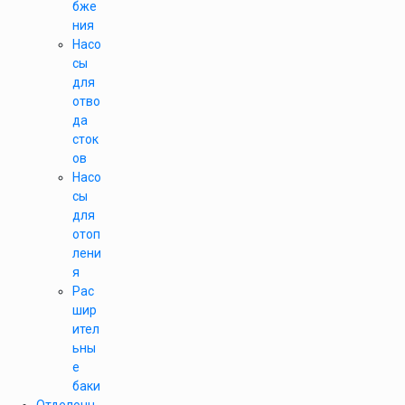
бже
ния
Насо
сы
для
отво
да
сток
ов
Насо
сы
для
отоп
лени
я
Рас
шир
ител
ьны
е
баки