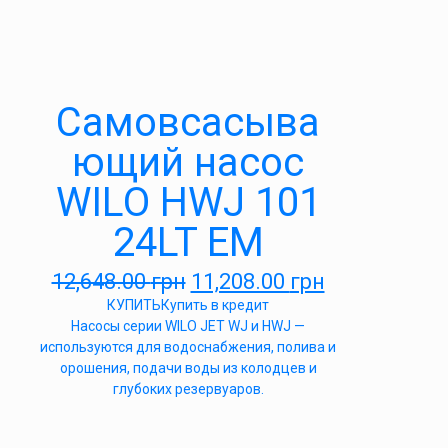
Самовсасыва
ющий насос
WILO HWJ 101
24LT EM
12,648.00
грн
11,208.00
грн
КУПИТЬ
Купить в кредит
Насосы серии WILO JET WJ и HWJ —
используются для водоснабжения, полива и
орошения, подачи воды из колодцев и
глубоких резервуаров.