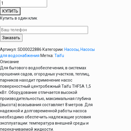
Количество
товара
КУПИТЬ
Насос
Купить в один клик
поверхностный
центробежный
Taifu
THF5A
1,5
Артикул:
SD00022886
Категории:
Насосы
,
Насосы
кВт
для водоснабжения
Метка:
Taifu
Описание
Для бытового водообеспечения, в системах
орошения садов, огородных участков, теплиц,
парников находит применение насос
поверхностный центробежный Taifu THF5A 1,5
кВт. Оборудование отличается высокой
производительностью, максимальная глубина
(высота) всасывания составляет 8 метров. Для
надежной и долговременной работы насоса
необходимо обеспечить надлежащие условия
эксплуатации: температура внешней среды и
перекачиваемой жидкости.