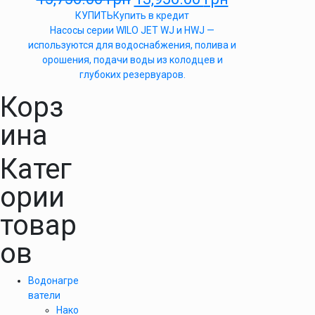
КУПИТЬ
Купить в кредит
Насосы серии WILO JET WJ и HWJ —
используются для водоснабжения, полива и
орошения, подачи воды из колодцев и
глубоких резервуаров.
Корз
ина
Катег
ории
товар
ов
Водонагре
ватели
Нако