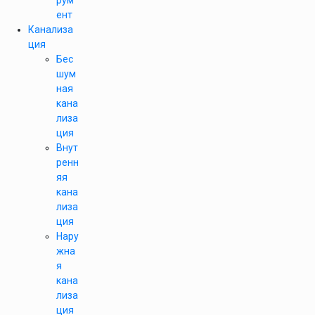
рум
ент
Канализа
ция
Бес
шум
ная
кана
лиза
ция
Внут
ренн
яя
кана
лиза
ция
Нару
жна
я
кана
лиза
ция