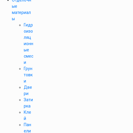
Отделочн
ые
материал
ы
Гидр
оизо
ляц
ионн
ые
смес
и
Грун
товк
и
Две
ри
Зати
рка
Кле
й
Пан
ели