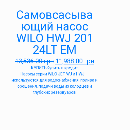
Самовсасыва
ющий насос
WILO HWJ 201
24LT EM
13,536.00
грн
11,988.00
грн
КУПИТЬ
Купить в кредит
Насосы серии WILO JET WJ и HWJ —
используются для водоснабжения, полива и
орошения, подачи воды из колодцев и
глубоких резервуаров.