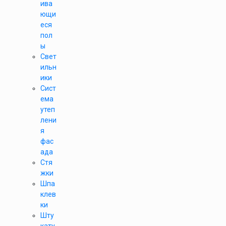
ива
ющи
еся
пол
ы
Свет
ильн
ики
Сист
ема
утеп
лени
я
фас
ада
Стя
жки
Шпа
клев
ки
Шту