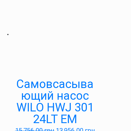
Самовсасыва
ющий насос
WILO HWJ 301
24LT EM
15,756.00
грн
13,956.00
грн