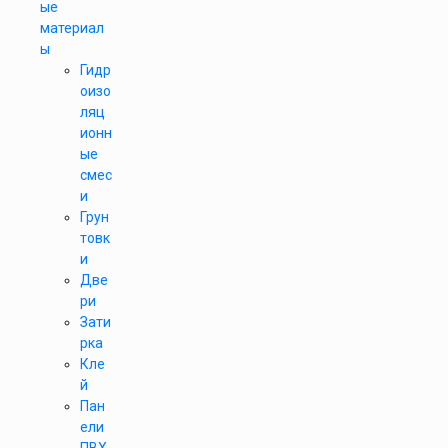
ые
материал
ы
Гидр
оизо
ляц
ионн
ые
смес
и
Грун
товк
и
Две
ри
Зати
рка
Кле
й
Пан
ели