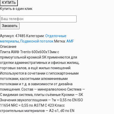
товара
КУПИТЬ
Плита
Купить в один клик
Trento
FMF
600х600х13мм
Артикул:
47485
Категории:
Отделочные
материалы
,
Подвесной потолок
Метка:
AMF
Описание
Плита АМФ Trento 600х600х13мм с
прямоугольной кромкой SK применяются для
отделки административных и офисных жилищ,
торговых залов, а ещё жилых помещений.
Используются в сочетании с гипсокартонными
потолками, кассетными алюминиевыми
потолками и т.д. в зависимости от дизайна
помещения. Состав — минералволокно Система —
C видимая система, плиты съёмные Кромки — SK
Значения звукопоглощения — ?w = 0,55 по EN ISO
11654 NRC = 0,55 по ASTM C 423 Класс
строительных материалов — A2-s1, d0 по EN