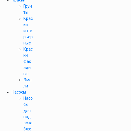
Краски
Грун
ты
Крас
ки
инте
рьер
ные
Крас
ки
фас
адн
ые
Эма
ли
Насосы
Насо
сы
для
вод
осна
бже