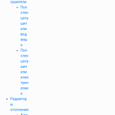
сушители
Пол
отен
цесу
шит
ели
вод
яны
е
Пол
отен
цесу
шит
ели
елек
трич
ески
е
Радиатор
ы
отопления