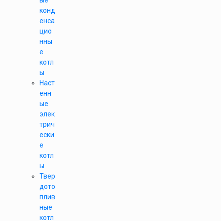
ые
конд
енса
цио
нны
е
котл
ы
Наст
енн
ые
элек
трич
ески
е
котл
ы
Твер
дото
плив
ные
котл