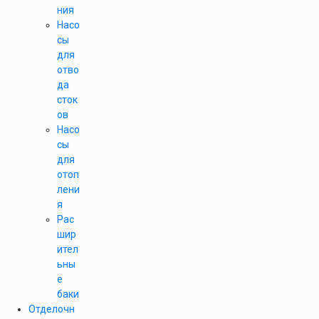
ния
Насо
сы
для
отво
да
сток
ов
Насо
сы
для
отоп
лени
я
Рас
шир
ител
ьны
е
баки
Отделочн