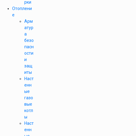
рки
Отоплени
е
Арм
атур
а
безо
пасн
ости
и
защ
иты
Наст
енн
ые
газо
вые
котл
ы
Наст
енн