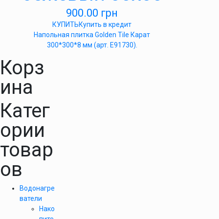
900.00
грн
КУПИТЬ
Купить в кредит
Напольная плитка Golden Tile Карат
300*300*8 мм (арт. Е91730).
Корз
ина
Катег
ории
товар
ов
Водонагре
ватели
Нако