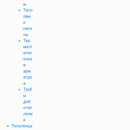
ы
Тепл
овы
е
насо
сы
Тер
мост
атич
еска
я
арм
атур
а
Труб
ы
для
отоп
лени
я
Полотенце