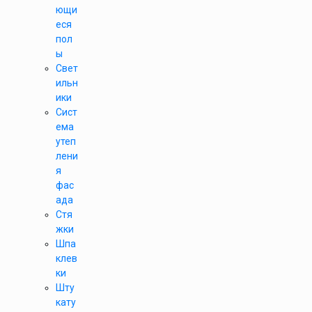
ющи
еся
пол
ы
Свет
ильн
ики
Сист
ема
утеп
лени
я
фас
ада
Стя
жки
Шпа
клев
ки
Шту
кату