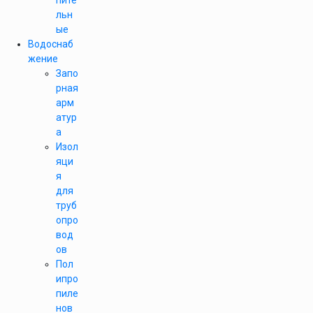
пите
льн
ые
Водоснаб
жение
Запо
рная
арм
атур
а
Изол
яци
я
для
труб
опро
вод
ов
Пол
ипро
пиле
нов