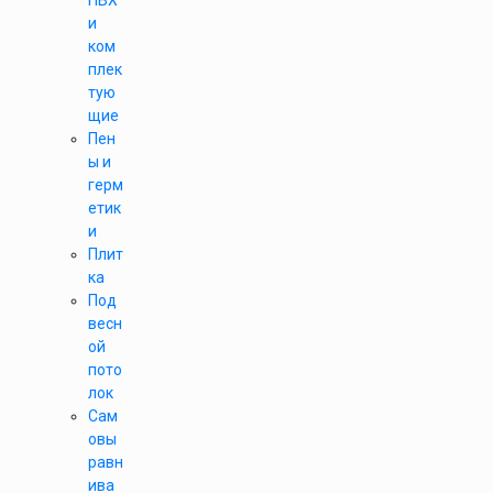
ПВХ
и
ком
плек
тую
щие
Пен
ы и
герм
етик
и
Плит
ка
Под
весн
ой
пото
лок
Сам
овы
равн
ива