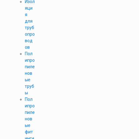
Изол
яци
я
для
труб
опро
вод
ов
Пол
ипро
пиле
нов
ые
труб
ы
Пол
ипро
пиле
нов
ые
фит
инги