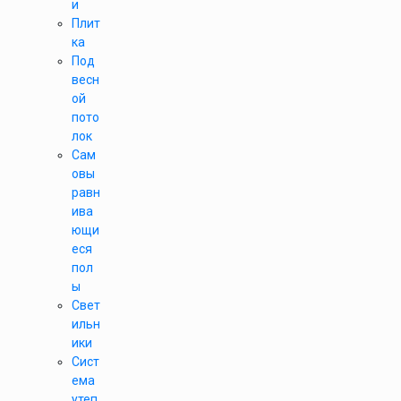
и
Плит
ка
Под
весн
ой
пото
лок
Сам
овы
равн
ива
ющи
еся
пол
ы
Свет
ильн
ики
Сист
ема
утеп