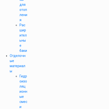
для
отоп
лени
я
Рас
шир
ител
ьны
е
баки
Отделочн
ые
материал
ы
Гидр
оизо
ляц
ионн
ые
смес
и