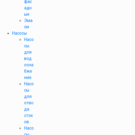
фас
адн
ые
Эма
ли
Насосы
Насо
сы
для
вод
осна
бже
ния
Насо
сы
для
отво
да
сток
ов
Насо
сы