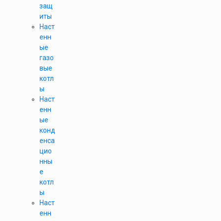
защ
иты
Наст
енн
ые
газо
вые
котл
ы
Наст
енн
ые
конд
енса
цио
нны
е
котл
ы
Наст
енн