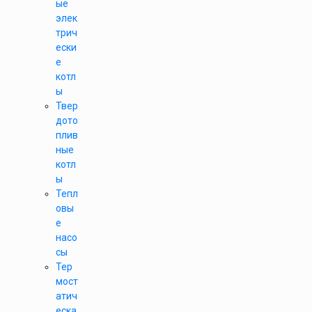
ые
элек
трич
ески
е
котл
ы
Твер
дото
плив
ные
котл
ы
Тепл
овы
е
насо
сы
Тер
мост
атич
еска