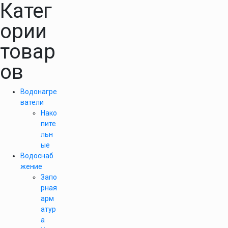
Катег
ории
товар
ов
Водонагре
ватели
Нако
пите
льн
ые
Водоснаб
жение
Запо
рная
арм
атур
а