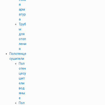
я
арм
атур
а
Труб
ы
для
отоп
лени
я
Полотенце
сушители
Пол
отен
цесу
шит
ели
вод
яны
е
Пол