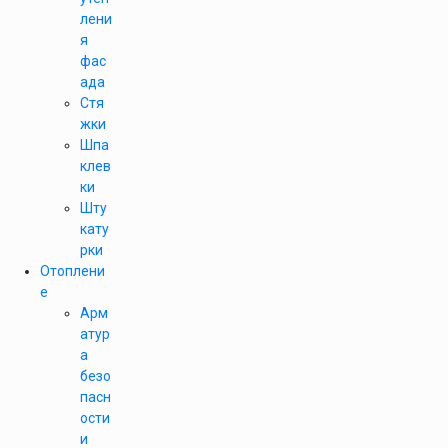
лени
я
фас
ада
Стя
жки
Шпа
клев
ки
Шту
кату
рки
Отоплени
е
Арм
атур
а
безо
пасн
ости
и