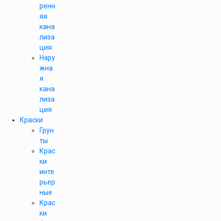
ренн
яя
кана
лиза
ция
Нару
жна
я
кана
лиза
ция
Краски
Грун
ты
Крас
ки
инте
рьер
ные
Крас
ки