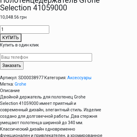
Полотенцедержатель Grohe
Selection 41059000
10,048.56
грн
Количество
товара
КУПИТЬ
Полотенцедержатель
Купить в один клик
Grohe
Selection
41059000
Артикул:
SD00038977
Категория:
Аксессуары
Метка:
Grohe
Описание
Двойной держатель для полотенец Grohe
Selection 41059000 имеет приятный и
современный дизайн, элегантный стиль. Изделие
создано для долговечной работы. Два стержня
умещают полотенца шириной до 340 мм.
Классический дизайн одновременно
функционален и привлекателен, а хромированное