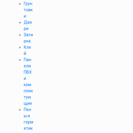
Грун
товк
и
Две
ри
Зати
рка
Кле
й
Пан
ели
ПВХ
и
ком
плек
тую
щие
Пен
ы и
герм
етик