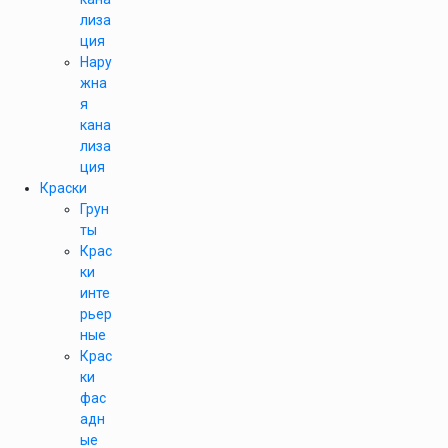
лиза
ция
Нару
жна
я
кана
лиза
ция
Краски
Грун
ты
Крас
ки
инте
рьер
ные
Крас
ки
фас
адн
ые