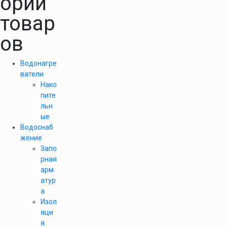
ории
товар
ов
Водонагре
ватели
Нако
пите
льн
ые
Водоснаб
жение
Запо
рная
арм
атур
а
Изол
яци
я