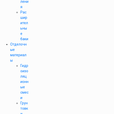
лени
я
Рас
шир
ител
ьны
е
баки
Отделочн
ые
материал
ы
Гидр
оизо
ляц
ионн
ые
смес
и
Грун
товк
и