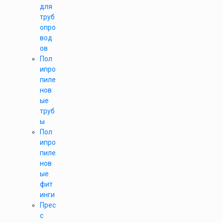
для
труб
опро
вод
ов
Пол
ипро
пиле
нов
ые
труб
ы
Пол
ипро
пиле
нов
ые
фит
инги
Прес
с