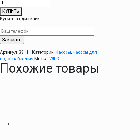
Количество
товара
КУПИТЬ
Поверхностный
Купить в один клик
насос
Wilo
Initial-
Jet
4-
Артикул:
38111
Категории:
Насосы
,
Насосы для
4
водоснабжения
Метка:
WILO
Похожие товары