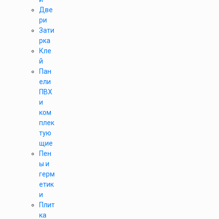
Две
ри
Зати
рка
Кле
й
Пан
ели
ПВХ
и
ком
плек
тую
щие
Пен
ы и
герм
етик
и
Плит
ка