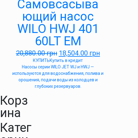
Самовсасыва
ющий насос
WILO HWJ 401
60LT EM
20,880.00
грн
18,504.00
грн
КУПИТЬ
Купить в кредит
Насосы серии WILO JET WJ и HWJ —
используются для водоснабжения, полива и
орошения, подачи воды из колодцев и
глубоких резервуаров.
Корз
ина
Катег