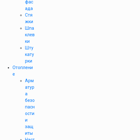
фас
ада
Стя
жки
Шпа
клев
ки
Шту
кату
рки
Отоплени
е
Арм
атур
а
безо
пасн
ости
и
защ
иты
Наст