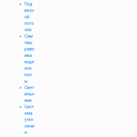
Под
весн
ой
пото
лок
Сам
овы
равн
ива
ющи
еся
пол
ы
Свет
ильн
ики
Сист
ема
утеп
лени
я