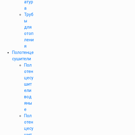
атур
а
Труб
ы
для
отоп
лени
я
Полотенце
сушители
Пол
отен
цесу
шит
ели
вод
яны
е
Пол
отен
цесу
шит