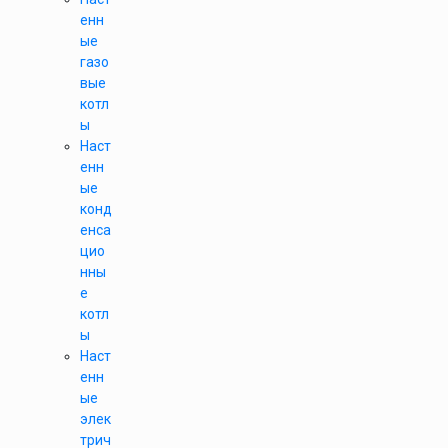
енн
ые
газо
вые
котл
ы
Наст
енн
ые
конд
енса
цио
нны
е
котл
ы
Наст
енн
ые
элек
трич