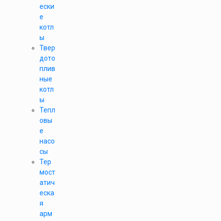
ески
е
котл
ы
Твер
дото
плив
ные
котл
ы
Тепл
овы
е
насо
сы
Тер
мост
атич
еска
я
арм