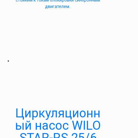
стойким к токам блокировки синхронным
двигателем..
Циркуляционн
ый насос WILO
STAR-RS 25/6