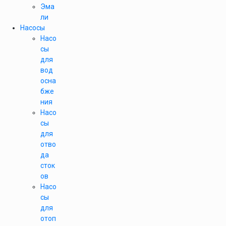
Эма
ли
Насосы
Насо
сы
для
вод
осна
бже
ния
Насо
сы
для
отво
да
сток
ов
Насо
сы
для
отоп