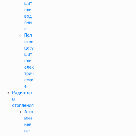
шит
ели
вод
яны
е
Пол
отен
цесу
шит
ели
елек
трич
ески
е
Радиатор
ы
отопления
Алю
мин
иев
ые