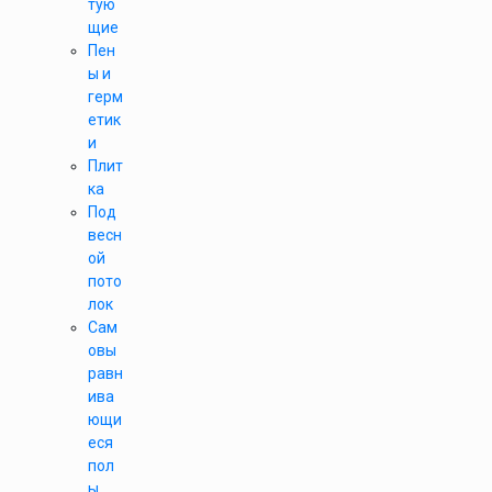
тую
щие
Пен
ы и
герм
етик
и
Плит
ка
Под
весн
ой
пото
лок
Сам
овы
равн
ива
ющи
еся
пол
ы