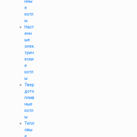
нны
е
котл
ы
Наст
енн
ые
элек
трич
ески
е
котл
ы
Твер
дото
плив
ные
котл
ы
Тепл
овы
е