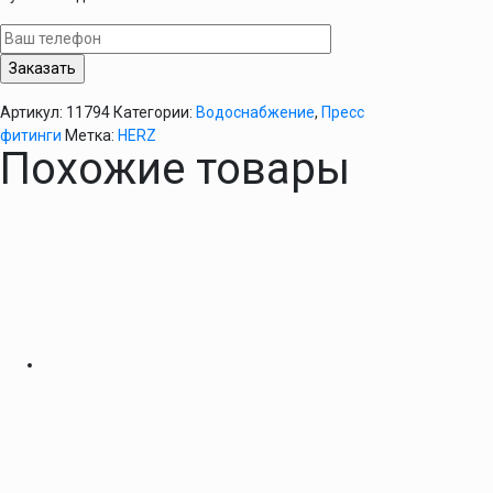
муфта
переходная
32х3-
20х2
HERZ
Артикул:
11794
Категории:
Водоснабжение
,
Пресс
фитинги
Метка:
HERZ
Похожие товары