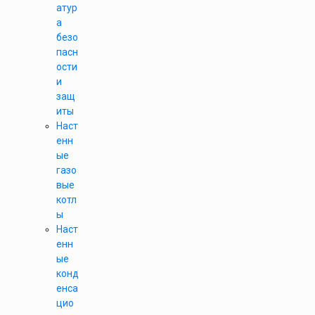
атур
а
безо
пасн
ости
и
защ
иты
Наст
енн
ые
газо
вые
котл
ы
Наст
енн
ые
конд
енса
цио