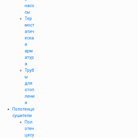
насо
сы
Тер
мост
атич
еска
я
арм
атур
а
Труб
ы
для
отоп
лени
я
Полотенце
сушители
Пол
отен
цесу