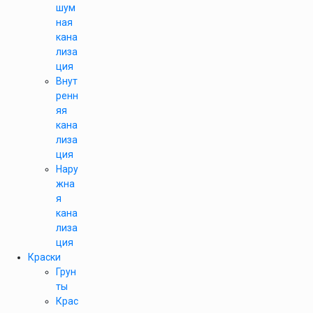
шум
ная
кана
лиза
ция
Внут
ренн
яя
кана
лиза
ция
Нару
жна
я
кана
лиза
ция
Краски
Грун
ты
Крас