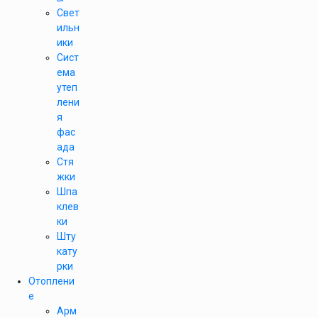
Свет
ильн
ики
Сист
ема
утеп
лени
я
фас
ада
Стя
жки
Шпа
клев
ки
Шту
кату
рки
Отоплени
е
Арм