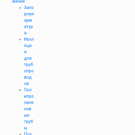
жение
Запо
рная
арм
атур
а
Изол
яци
я
для
труб
опро
вод
ов
Пол
ипро
пиле
нов
ые
труб
ы
Пол