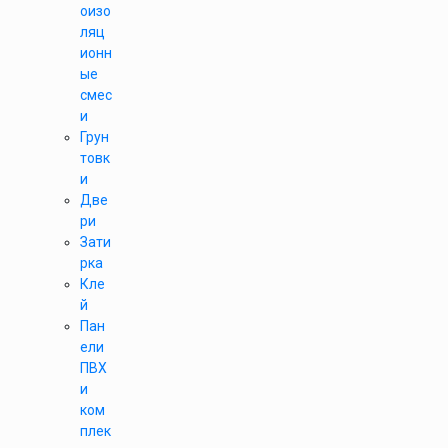
оизо
ляц
ионн
ые
смес
и
Грун
товк
и
Две
ри
Зати
рка
Кле
й
Пан
ели
ПВХ
и
ком
плек