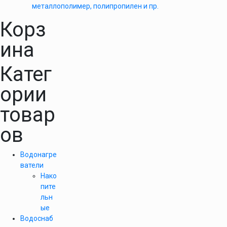
металлополимер, полипропилен и пр.
Корз
ина
Катег
ории
товар
ов
Водонагре
ватели
Нако
пите
льн
ые
Водоснаб