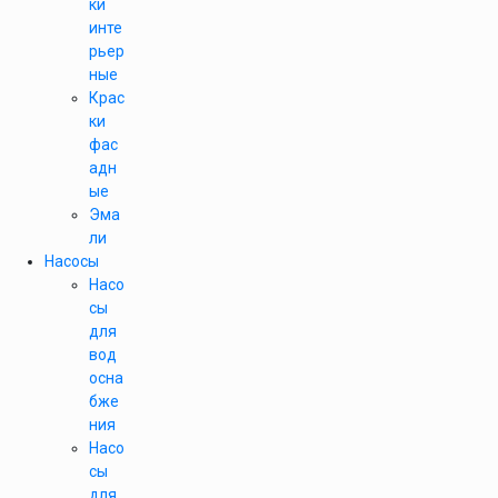
ки
инте
рьер
ные
Крас
ки
фас
адн
ые
Эма
ли
Насосы
Насо
сы
для
вод
осна
бже
ния
Насо
сы
для