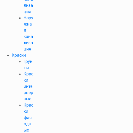
лиза
ция
Нару
жна
я
кана
лиза
ция
Краски
Грун
ты
Крас
ки
инте
рьер
ные
Крас
ки
фас
адн
ые