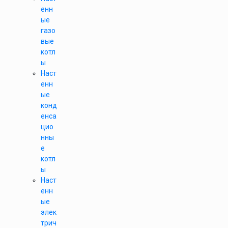
енн
ые
газо
вые
котл
ы
Наст
енн
ые
конд
енса
цио
нны
е
котл
ы
Наст
енн
ые
элек
трич