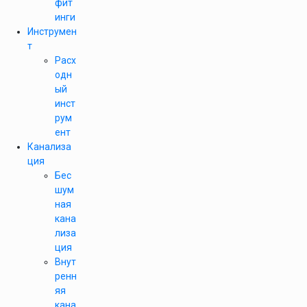
фит
инги
Инструмен
т
Расх
одн
ый
инст
рум
ент
Канализа
ция
Бес
шум
ная
кана
лиза
ция
Внут
ренн
яя
кана