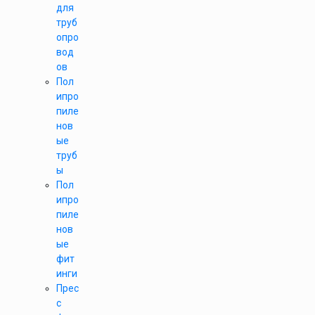
для
труб
опро
вод
ов
Пол
ипро
пиле
нов
ые
труб
ы
Пол
ипро
пиле
нов
ые
фит
инги
Прес
с