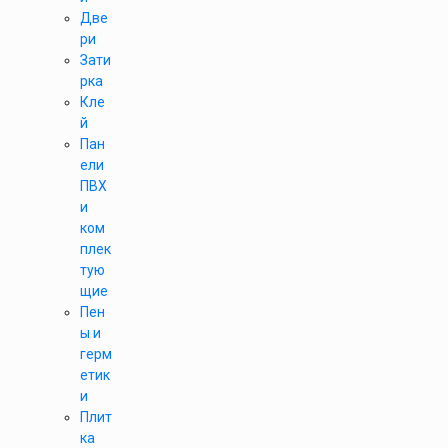
Две
ри
Зати
рка
Кле
й
Пан
ели
ПВХ
и
ком
плек
тую
щие
Пен
ы и
герм
етик
и
Плит
ка