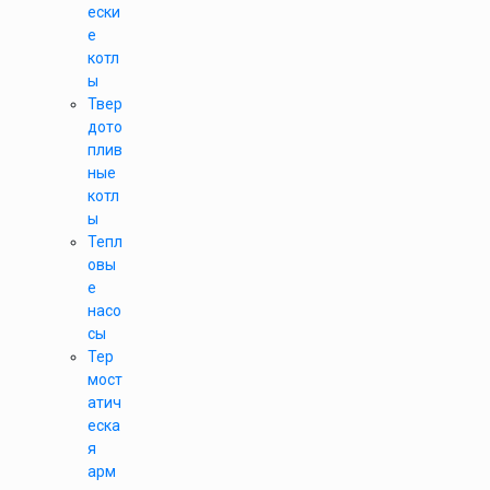
ески
е
котл
ы
Твер
дото
плив
ные
котл
ы
Тепл
овы
е
насо
сы
Тер
мост
атич
еска
я
арм