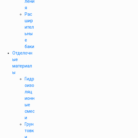
лени
я
Рас
шир
ител
ьны
е
баки
Отделочн
ые
материал
ы
Гидр
оизо
ляц
ионн
ые
смес
и
Грун
товк
и