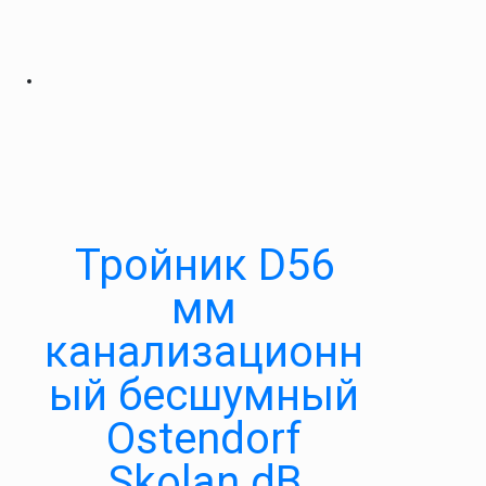
Тройник D56
мм
канализационн
ый бесшумный
Ostendorf
Skolan dB