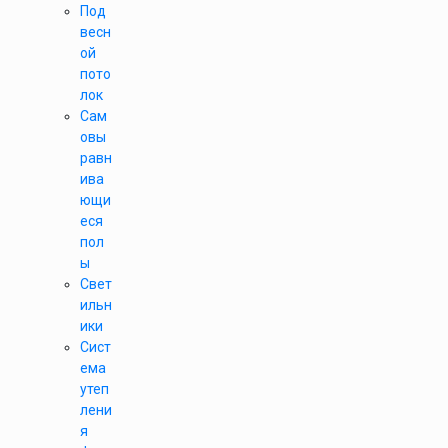
Под
весн
ой
пото
лок
Сам
овы
равн
ива
ющи
еся
пол
ы
Свет
ильн
ики
Сист
ема
утеп
лени
я