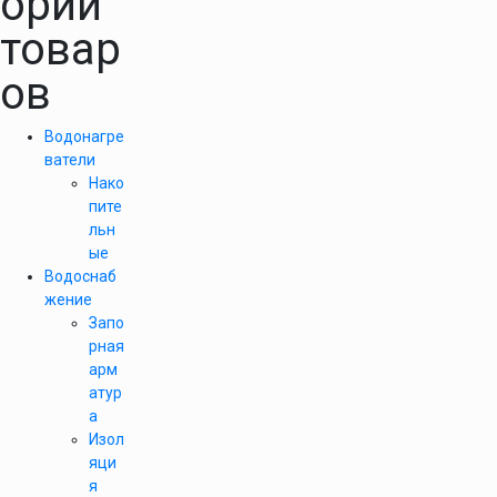
ории
товар
ов
Водонагре
ватели
Нако
пите
льн
ые
Водоснаб
жение
Запо
рная
арм
атур
а
Изол
яци
я