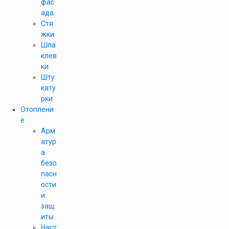
фас
ада
Стя
жки
Шпа
клев
ки
Шту
кату
рки
Отоплени
е
Арм
атур
а
безо
пасн
ости
и
защ
иты
Наст