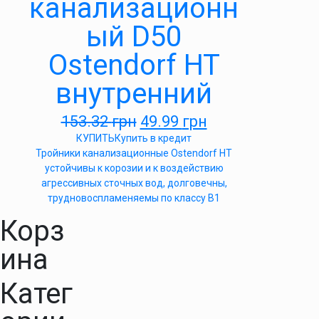
канализационн
ый D50
Ostendorf HT
внутренний
153.32
грн
49.99
грн
КУПИТЬ
Купить в кредит
Тройники канализационные Ostendorf HT
устойчивы к корозии и к воздействию
агрессивных сточных вод, долговечны,
трудновоспламеняемы по классу B1
Корз
ина
Катег