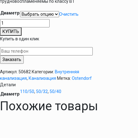
трудновоспламеняемы по классу B1
Диаметр
Очистить
Количество
товара
КУПИТЬ
Редукция
Купить в один клик
канализационная
Ostendorf
HT
внутренняя
Артикул:
50682
Категории:
Внутренняя
канализация
,
Канализация
Метка:
Ostendorf
Детали
110/50
,
50/32
,
50/40
Диаметр
Похожие товары