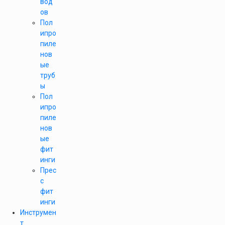
вод
ов
Пол
ипро
пиле
нов
ые
труб
ы
Пол
ипро
пиле
нов
ые
фит
инги
Прес
с
фит
инги
Инструмен
т