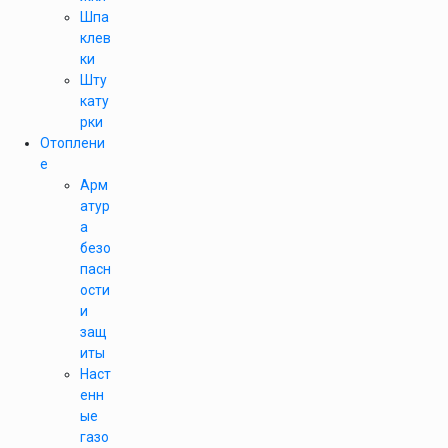
Шпа
клев
ки
Шту
кату
рки
Отоплени
е
Арм
атур
а
безо
пасн
ости
и
защ
иты
Наст
енн
ые
газо