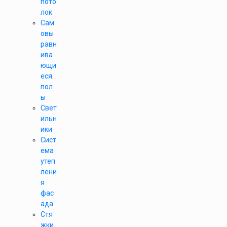
пото
лок
Сам
овы
равн
ива
ющи
еся
пол
ы
Свет
ильн
ики
Сист
ема
утеп
лени
я
фас
ада
Стя
жки