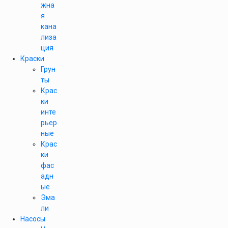
жна
я
кана
лиза
ция
Краски
Грун
ты
Крас
ки
инте
рьер
ные
Крас
ки
фас
адн
ые
Эма
ли
Насосы