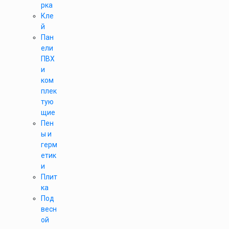
рка
Кле
й
Пан
ели
ПВХ
и
ком
плек
тую
щие
Пен
ы и
герм
етик
и
Плит
ка
Под
весн
ой