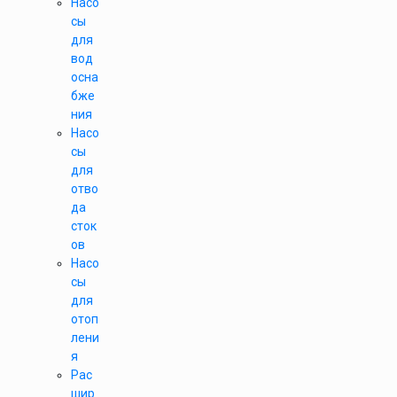
Насо
сы
для
вод
осна
бже
ния
Насо
сы
для
отво
да
сток
ов
Насо
сы
для
отоп
лени
я
Рас
шир