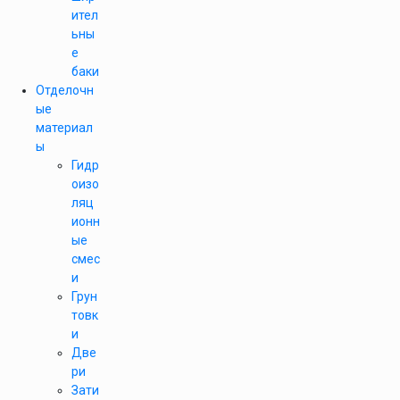
ител
ьны
е
баки
Отделочн
ые
материал
ы
Гидр
оизо
ляц
ионн
ые
смес
и
Грун
товк
и
Две
ри
Зати