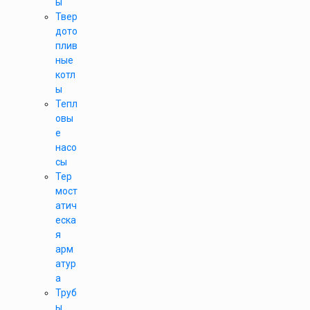
ы
Твер
дото
плив
ные
котл
ы
Тепл
овы
е
насо
сы
Тер
мост
атич
еска
я
арм
атур
а
Труб
ы