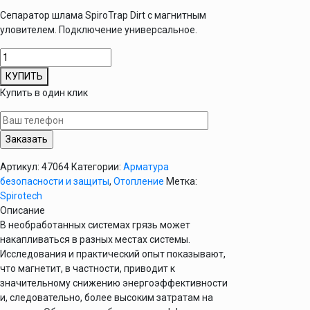
Сепаратор шлама SpiroTrap Dirt с магнитным
уловителем. Подключение универсальное.
Количество
товара
КУПИТЬ
Сепаратор
Купить в один клик
шлама
универсальный
SpiroTrap
Dirt
MB3
Артикул:
47064
Категории:
Арматура
Univ
безопасности и защиты
,
Отопление
Метка:
28мм
Spirotech
Описание
В необработанных системах грязь может
накапливаться в разных местах системы.
Исследования и практический опыт показывают,
что магнетит, в частности, приводит к
значительному снижению энергоэффективности
и, следовательно, более высоким затратам на