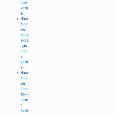
вые
котл
ы
Наст
енн
ые
конд
енса
цио
нны
е
котл
ы
Наст
енн
ые
элек
трич
ески
е
котл