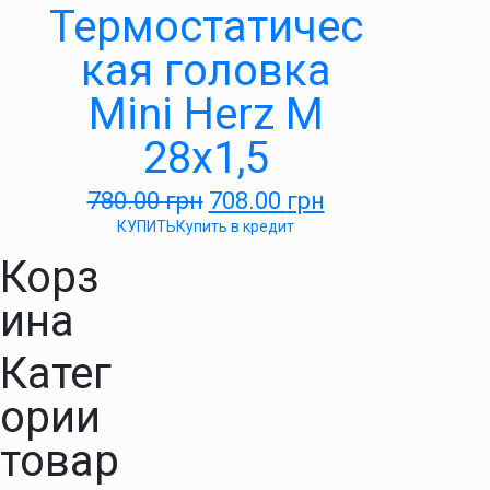
Термостатичес
кая головка
Mini Herz М
28х1,5
780.00
грн
708.00
грн
КУПИТЬ
Купить в кредит
Корз
ина
Катег
ории
товар