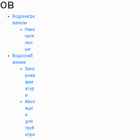
ов
Водонагре
ватели
Нако
пите
льн
ые
Водоснаб
жение
Запо
рная
арм
атур
а
Изол
яци
я
для
труб
опро