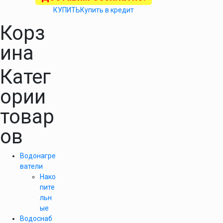
КУПИТЬ
Купить в кредит
Корз
ина
Катег
ории
товар
ов
Водонагре
ватели
Нако
пите
льн
ые
Водоснаб