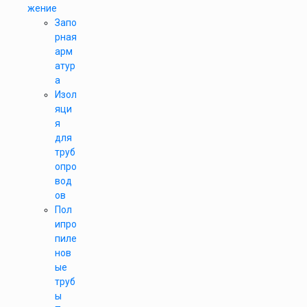
жение
Запо
рная
арм
атур
а
Изол
яци
я
для
труб
опро
вод
ов
Пол
ипро
пиле
нов
ые
труб
ы