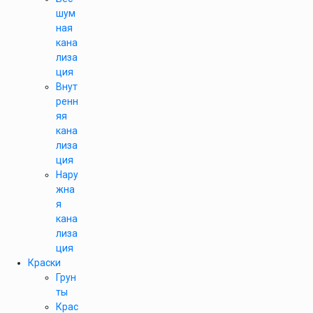
шум
ная
кана
лиза
ция
Внут
ренн
яя
кана
лиза
ция
Нару
жна
я
кана
лиза
ция
Краски
Грун
ты
Крас