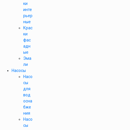
ки
инте
рьер
ные
Крас
ки
фас
адн
ые
Эма
ли
Насосы
Насо
сы
для
вод
осна
бже
ния
Насо
сы