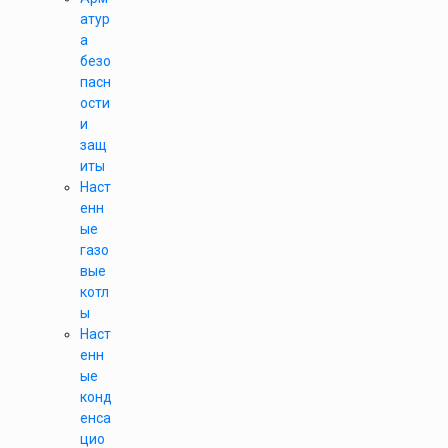
атур
а
безо
пасн
ости
и
защ
иты
Наст
енн
ые
газо
вые
котл
ы
Наст
енн
ые
конд
енса
цио