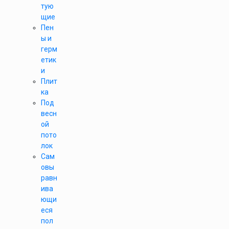
тую
щие
Пен
ы и
герм
етик
и
Плит
ка
Под
весн
ой
пото
лок
Сам
овы
равн
ива
ющи
еся
пол