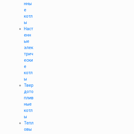
нны
е
котл
ы
Наст
енн
ые
элек
трич
ески
е
котл
ы
Твер
дото
плив
ные
котл
ы
Тепл
овы