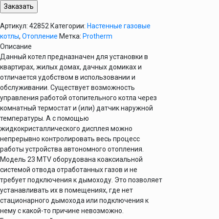
23
MOV
Артикул:
42852
Категории:
Настенные газовые
котлы
,
Отопление
Метка:
Protherm
Описание
Данный котел предназначен для установки в
квартирах, жилых домах, дачных домиках и
отличается удобством в использовании и
обслуживании. Существует возможность
управления работой отопительного котла через
комнатный термостат и (или) датчик наружной
температуры. А с помощью
жидкокристаллического дисплея можно
непрерывно контролировать весь процесс
работы устройства автономного отопления.
Модель 23 MTV оборудована коаксиальной
системой отвода отработанных газов и не
требует подключения к дымоходу. Это позволяет
устанавливать их в помещениях, где нет
стационарного дымохода или подключения к
нему с какой-то причине невозможно.