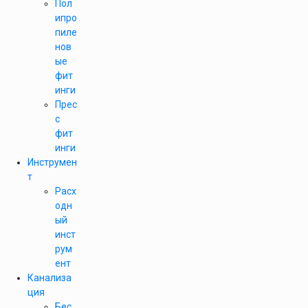
Пол
ипро
пиле
нов
ые
фит
инги
Прес
с
фит
инги
Инструмен
т
Расх
одн
ый
инст
рум
ент
Канализа
ция
Бес