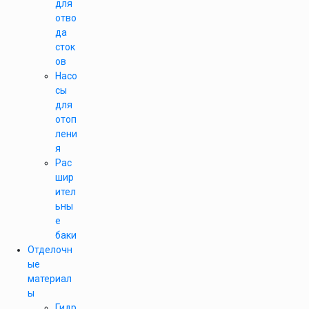
для
отво
да
сток
ов
Насо
сы
для
отоп
лени
я
Рас
шир
ител
ьны
е
баки
Отделочн
ые
материал
ы
Гидр