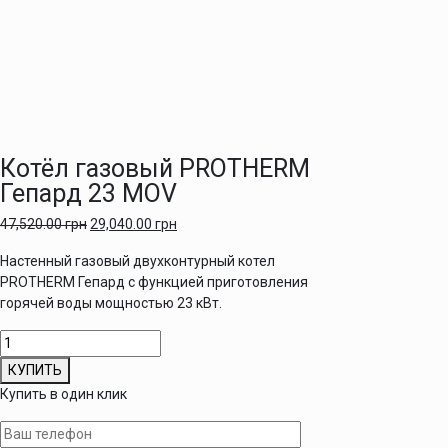
Котёл газовый PROTHERM
Гепард 23 MOV
47,520.00
грн
29,040.00
грн
Настенный газовый двухконтурный котел
PROTHERM Гепард с функцией приготовления
горячей воды мощностью 23 кВт.
Количество
товара
КУПИТЬ
Котёл
Купить в один клик
газовый
PROTHERM
Гепард