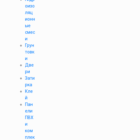
оизо
ляц
ионн
ые
смес
и
Грун
товк
и
Две
ри
Зати
рка
Кле
й
Пан
ели
ПВХ
и
ком
плек