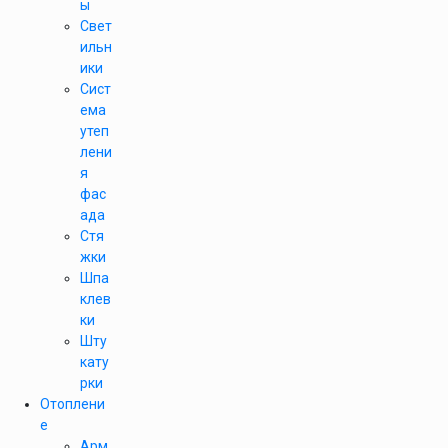
ы
Свет
ильн
ики
Сист
ема
утеп
лени
я
фас
ада
Стя
жки
Шпа
клев
ки
Шту
кату
рки
Отоплени
е
Арм