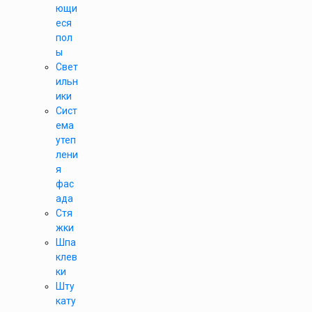
ющи
еся
пол
ы
Свет
ильн
ики
Сист
ема
утеп
лени
я
фас
ада
Стя
жки
Шпа
клев
ки
Шту
кату