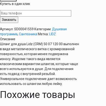
Шланг
Купить в один клик
для
душа
Lidz
(CRM)
50
Артикул:
SD00041559
Категории:
Душевая
07
программа
,
Сантехника
Метка:
LIDZ
120
Описание
00
Шланг для душа Lidz (CRM) 50 07 120 00 выполнен
1,20
в виде металлического витка с хромированной
м
поверхностью, которая менее подвержена
износу. Изделие такого вида является
классическим вариантом шлангов, которые чаще
всего используются в душе. Для подключения
есть подвод с внутренней резьбой.
Универсальное подключение дает возможность
использовать со шлангом любую лейку.
Похожие товары