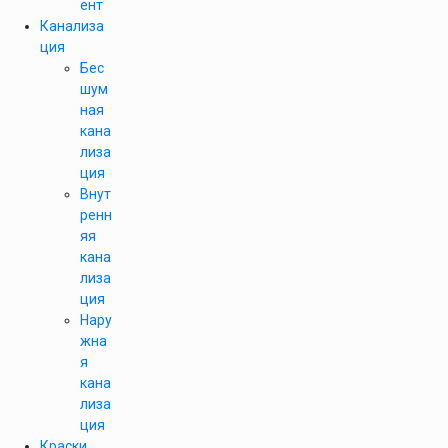
ент
Канализа
ция
Бес
шум
ная
кана
лиза
ция
Внут
ренн
яя
кана
лиза
ция
Нару
жна
я
кана
лиза
ция
Краски