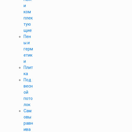
и
ком
плек
тую
щие
Пен
ы и
герм
етик
и
Плит
ка
Под
весн
ой
пото
лок
Сам
овы
равн
ива