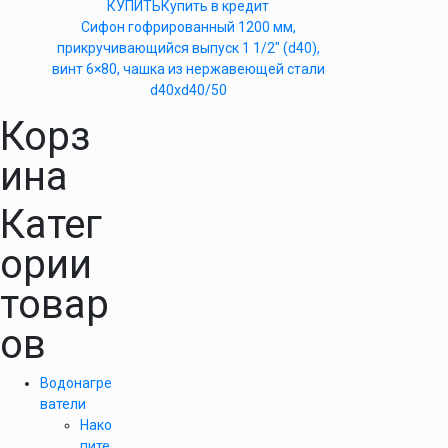
КУПИТЬ
Купить в кредит
Сифон гофрированный 1200 мм,
прикручивающийся выпуск 1 1/2″ (d40),
винт 6×80, чашка из нержавеющей стали
d40xd40/50
Корз
ина
Катег
ории
товар
ов
Водонагре
ватели
Нако
пите