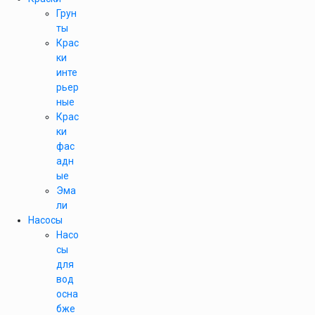
Грун
ты
Крас
ки
инте
рьер
ные
Крас
ки
фас
адн
ые
Эма
ли
Насосы
Насо
сы
для
вод
осна
бже