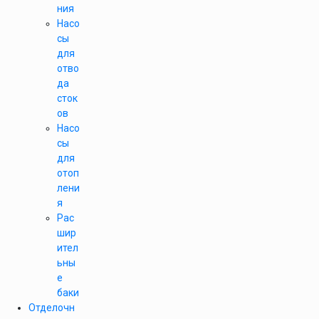
ния
Насо
сы
для
отво
да
сток
ов
Насо
сы
для
отоп
лени
я
Рас
шир
ител
ьны
е
баки
Отделочн