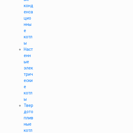
конд
енса
цио
нны
е
котл
ы
Наст
енн
ые
элек
трич
ески
е
котл
ы
Твер
дото
плив
ные
котл