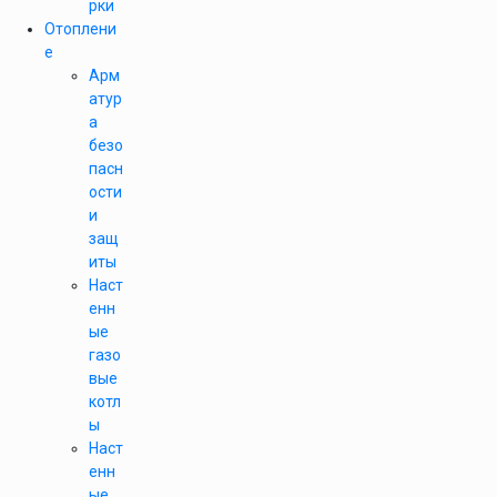
рки
Отоплени
е
Арм
атур
а
безо
пасн
ости
и
защ
иты
Наст
енн
ые
газо
вые
котл
ы
Наст
енн
ые