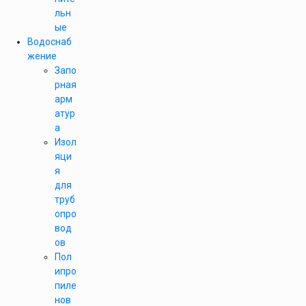
льн
ые
Водоснаб
жение
Запо
рная
арм
атур
а
Изол
яци
я
для
труб
опро
вод
ов
Пол
ипро
пиле
нов