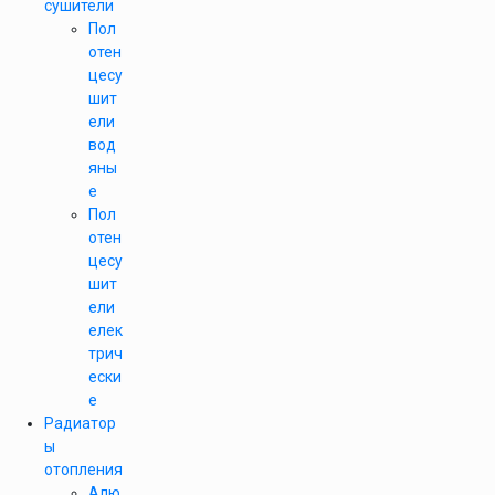
сушители
Пол
отен
цесу
шит
ели
вод
яны
е
Пол
отен
цесу
шит
ели
елек
трич
ески
е
Радиатор
ы
отопления
Алю