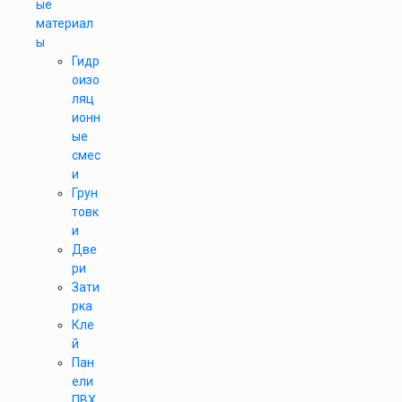
ые
материал
ы
Гидр
оизо
ляц
ионн
ые
смес
и
Грун
товк
и
Две
ри
Зати
рка
Кле
й
Пан
ели
ПВХ