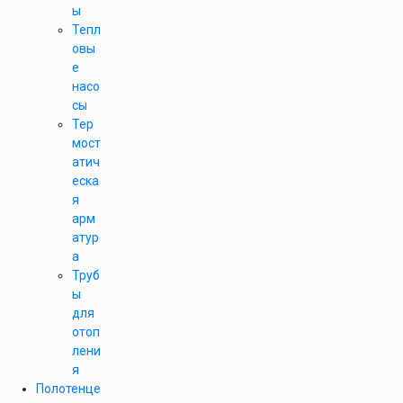
ы
Тепл
овы
е
насо
сы
Тер
мост
атич
еска
я
арм
атур
а
Труб
ы
для
отоп
лени
я
Полотенце