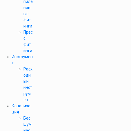
пиле
нов
ые
фит
инги
Прес
с
фит
инги
Инструмен
т
Расх
одн
ый
инст
рум
ент
Канализа
ция
Бес
шум
ная