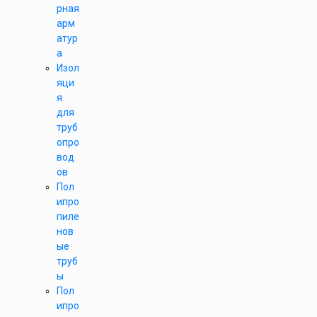
рная
арм
атур
а
Изол
яци
я
для
труб
опро
вод
ов
Пол
ипро
пиле
нов
ые
труб
ы
Пол
ипро