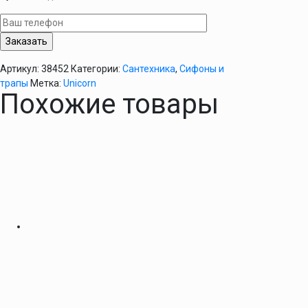
для
писсуара
-
К320
Артикул:
38452
Категории:
Сантехника
,
Сифоны и
трапы
Метка:
Unicorn
Похожие товары