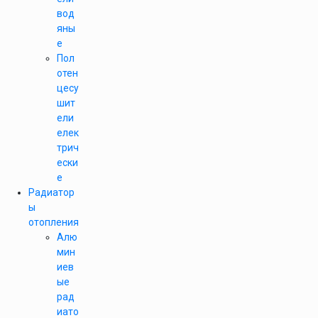
вод
яны
е
Пол
отен
цесу
шит
ели
елек
трич
ески
е
Радиатор
ы
отопления
Алю
мин
иев
ые
рад
иато