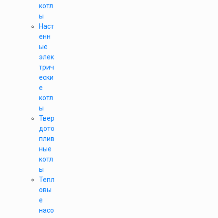
котл
ы
Наст
енн
ые
элек
трич
ески
е
котл
ы
Твер
дото
плив
ные
котл
ы
Тепл
овы
е
насо