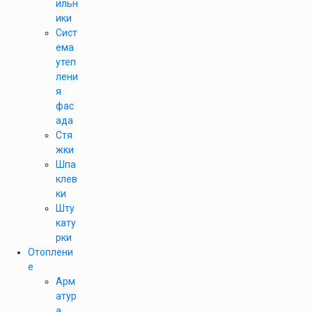
ильн
ики
Сист
ема
утеп
лени
я
фас
ада
Стя
жки
Шпа
клев
ки
Шту
кату
рки
Отоплени
е
Арм
атур
а