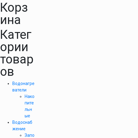
Корз
ина
Катег
ории
товар
ов
Водонагре
ватели
Нако
пите
льн
ые
Водоснаб
жение
Запо