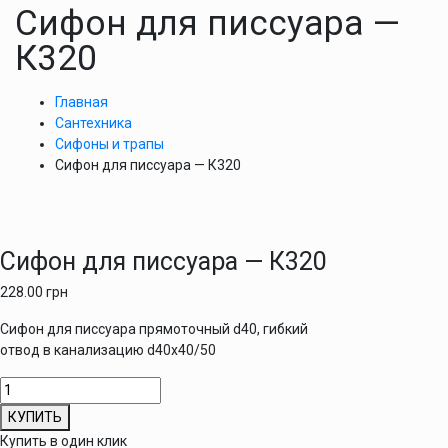
Сифон для писсуара —
К320
Главная
Сантехника
Сифоны и трапы
Сифон для писсуара — К320
Сифон для писсуара — К320
228.00
грн
Сифон для писсуара прямоточный d40, гибкий
отвод в канализацию d40х40/50
Количество
товара
КУПИТЬ
Сифон
Купить в один клик