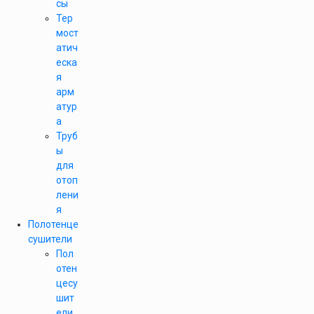
сы
Тер
мост
атич
еска
я
арм
атур
а
Труб
ы
для
отоп
лени
я
Полотенце
сушители
Пол
отен
цесу
шит
ели