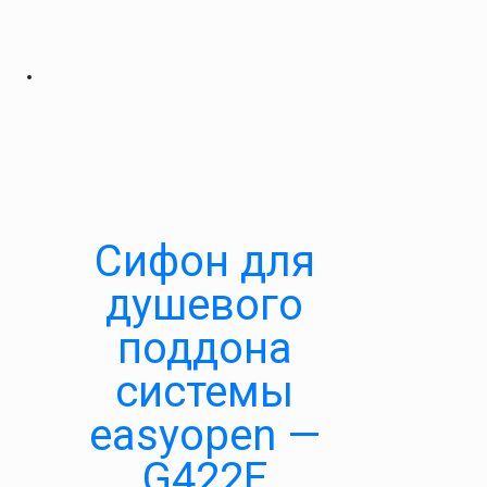
Cифон для
душевого
поддона
системы
easyopen —
G422E