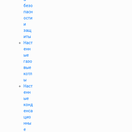
безо
пасн
ости
и
защ
иты
Наст
енн
ые
газо
вые
котл
ы
Наст
енн
ые
конд
енса
цио
нны
е