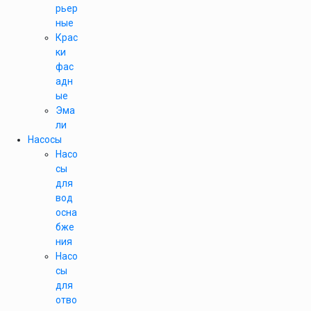
рьер
ные
Крас
ки
фас
адн
ые
Эма
ли
Насосы
Насо
сы
для
вод
осна
бже
ния
Насо
сы
для
отво