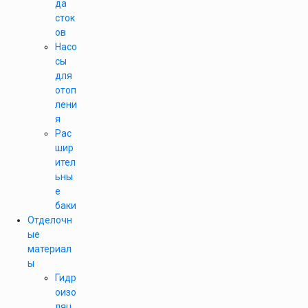
да
сток
ов
Насо
сы
для
отоп
лени
я
Рас
шир
ител
ьны
е
баки
Отделочн
ые
материал
ы
Гидр
оизо
ляц