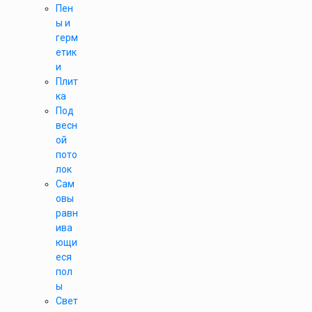
Пен
ы и
герм
етик
и
Плит
ка
Под
весн
ой
пото
лок
Сам
овы
равн
ива
ющи
еся
пол
ы
Свет