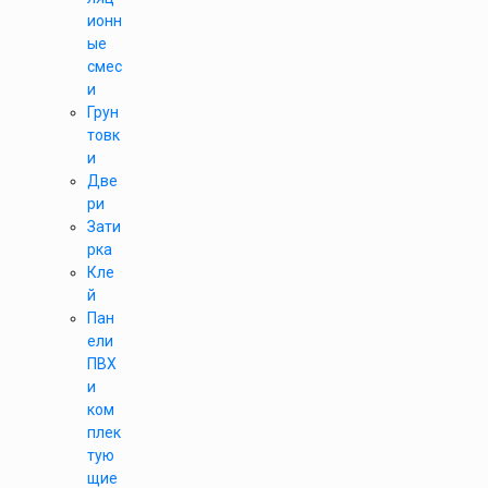
ионн
ые
смес
и
Грун
товк
и
Две
ри
Зати
рка
Кле
й
Пан
ели
ПВХ
и
ком
плек
тую
щие