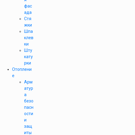
фас
ада
Стя
жки
Шпа
клев
ки
Шту
кату
рки
Отоплени
е
Арм
атур
а
безо
пасн
ости
и
защ
иты