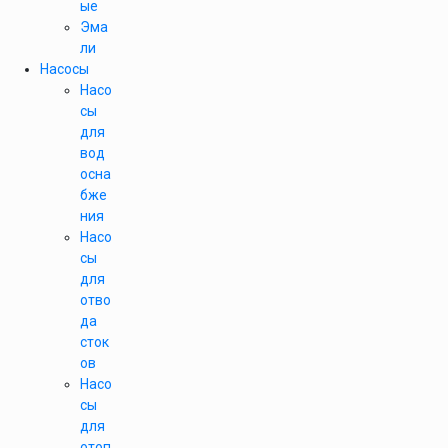
ые
Эма
ли
Насосы
Насо
сы
для
вод
осна
бже
ния
Насо
сы
для
отво
да
сток
ов
Насо
сы
для
отоп