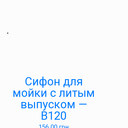
Cифон для
мойки с литым
выпуском —
В120
156.00
грн