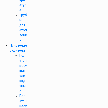
атур
а
Труб
ы
для
отоп
лени
я
Полотенце
сушители
Пол
отен
цесу
шит
ели
вод
яны
е
Пол
отен
цесу