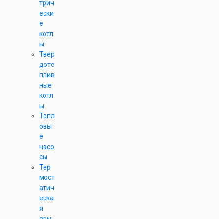
трич
ески
е
котл
ы
Твер
дото
плив
ные
котл
ы
Тепл
овы
е
насо
сы
Тер
мост
атич
еска
я
арм