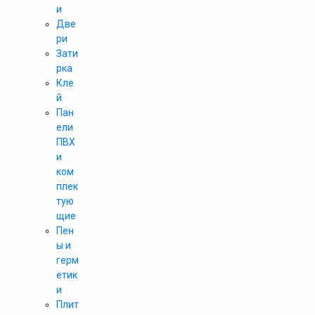
и
Две
ри
Зати
рка
Кле
й
Пан
ели
ПВХ
и
ком
плек
тую
щие
Пен
ы и
герм
етик
и
Плит