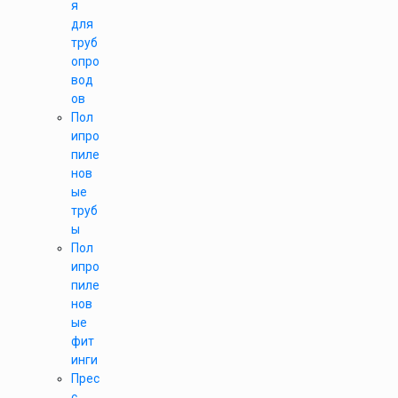
я
для
труб
опро
вод
ов
Пол
ипро
пиле
нов
ые
труб
ы
Пол
ипро
пиле
нов
ые
фит
инги
Прес
с