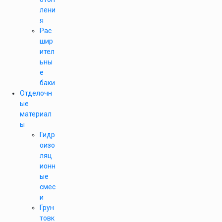
лени
я
Рас
шир
ител
ьны
е
баки
Отделочн
ые
материал
ы
Гидр
оизо
ляц
ионн
ые
смес
и
Грун
товк