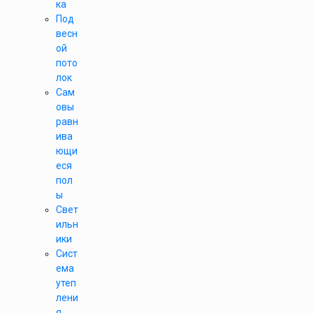
ка
Под
весн
ой
пото
лок
Сам
овы
равн
ива
ющи
еся
пол
ы
Свет
ильн
ики
Сист
ема
утеп
лени
я