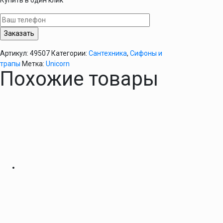
Купить в один клик
для
ванны
-
S12
Артикул:
49507
Категории:
Сантехника
,
Сифоны и
трапы
Метка:
Unicorn
Похожие товары