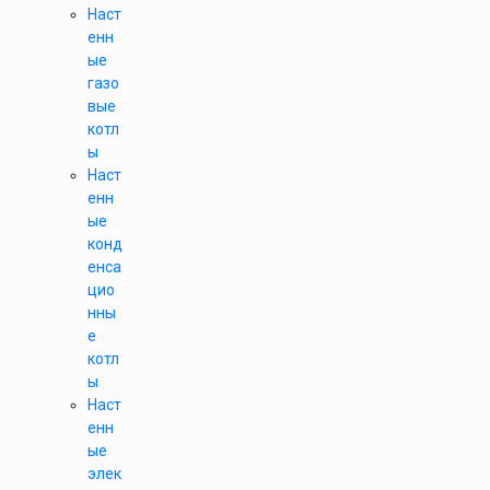
Наст
енн
ые
газо
вые
котл
ы
Наст
енн
ые
конд
енса
цио
нны
е
котл
ы
Наст
енн
ые
элек