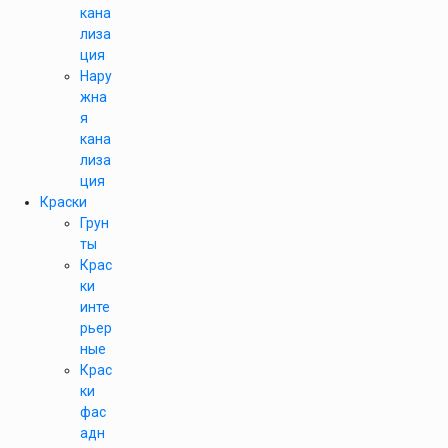
кана
лиза
ция
Нару
жна
я
кана
лиза
ция
Краски
Грун
ты
Крас
ки
инте
рьер
ные
Крас
ки
фас
адн