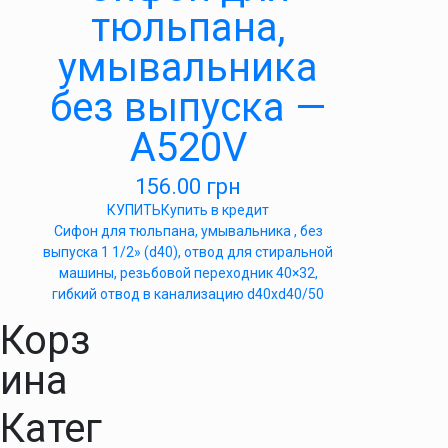
тюльпана,
умывальника
без выпуска —
А520V
156.00
грн
КУПИТЬ
Купить в кредит
Сифон для тюльпана, умывальника , без
выпуска 1 1/2» (d40), отвод для стиральной
машины, резьбовой переходник 40×32,
гибкий отвод в канализацию d40xd40/50
Корз
ина
Катег