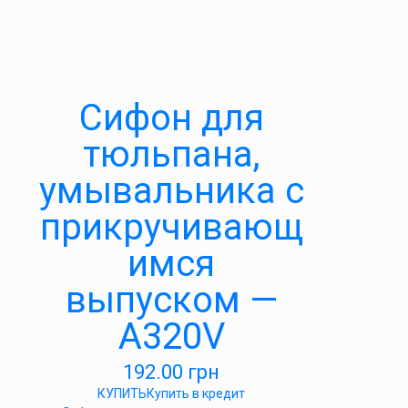
Сифон для
тюльпана,
умывальника с
прикручивающ
имся
выпуском —
A320V
192.00
грн
КУПИТЬ
Купить в кредит