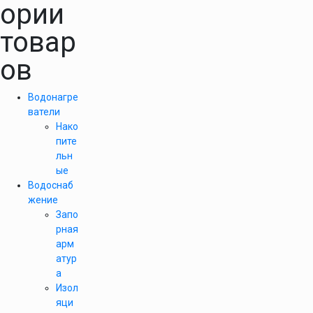
ории
товар
ов
Водонагре
ватели
Нако
пите
льн
ые
Водоснаб
жение
Запо
рная
арм
атур
а
Изол
яци