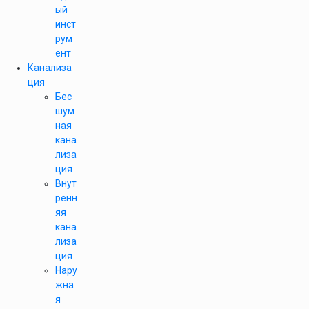
ый
инст
рум
ент
Канализа
ция
Бес
шум
ная
кана
лиза
ция
Внут
ренн
яя
кана
лиза
ция
Нару
жна
я