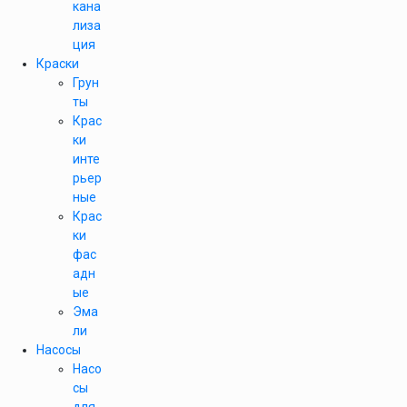
кана
лиза
ция
Краски
Грун
ты
Крас
ки
инте
рьер
ные
Крас
ки
фас
адн
ые
Эма
ли
Насосы
Насо
сы