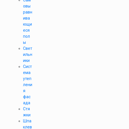
Сам
овы
равн
ива
ющи
еся
пол
ы
Свет
ильн
ики
Сист
ема
утеп
лени
я
фас
ада
Стя
жки
Шпа
клев