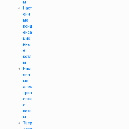
ы
Наст
енн
ые
конд
енса
цио
нны
е
котл
ы
Наст
енн
ые
элек
трич
ески
е
котл
ы
Твер