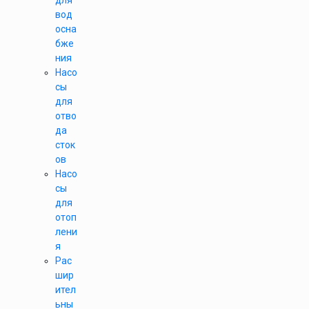
для
вод
осна
бже
ния
Насо
сы
для
отво
да
сток
ов
Насо
сы
для
отоп
лени
я
Рас
шир
ител
ьны