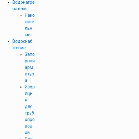
Водонагре
ватели
Нако
пите
льн
ые
Водоснаб
жение
Запо
рная
арм
атур
а
Изол
яци
я
для
труб
опро
вод
ов