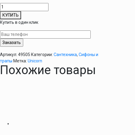
Количество
товара
КУПИТЬ
Cифон
Купить в один клик
для
мойки
с
круглым
переливом
Артикул:
49505
Категории:
Сантехника
,
Сифоны и
-
трапы
Метка:
Unicorn
В426
Похожие товары