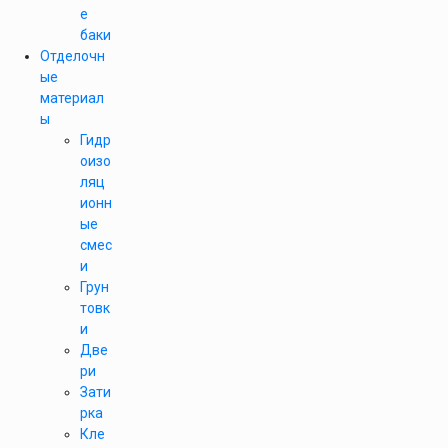
е
баки
Отделочн
ые
материал
ы
Гидр
оизо
ляц
ионн
ые
смес
и
Грун
товк
и
Две
ри
Зати
рка
Кле