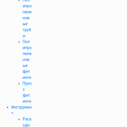
Пол
ипро
пиле
нов
ые
труб
ы
Пол
ипро
пиле
нов
ые
фит
инги
Прес
с
фит
инги
Инструмен
т
Расх
одн