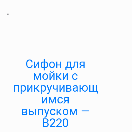
Cифон для
мойки с
прикручивающ
имся
выпуском —
В220