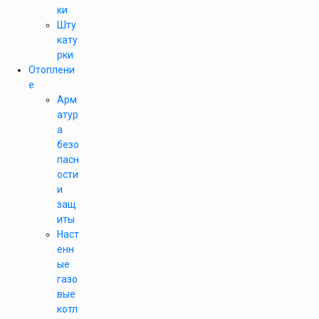
ки
Шту
кату
рки
Отоплени
е
Арм
атур
а
безо
пасн
ости
и
защ
иты
Наст
енн
ые
газо
вые
котл