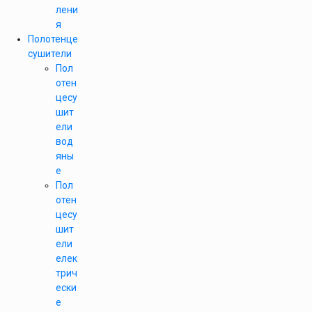
лени
я
Полотенце
сушители
Пол
отен
цесу
шит
ели
вод
яны
е
Пол
отен
цесу
шит
ели
елек
трич
ески
е