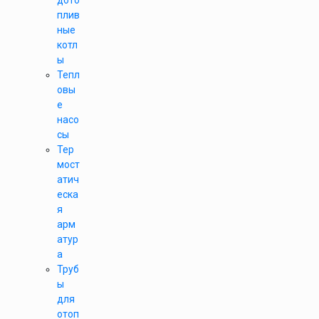
дото
плив
ные
котл
ы
Тепл
овы
е
насо
сы
Тер
мост
атич
еска
я
арм
атур
а
Труб
ы
для
отоп