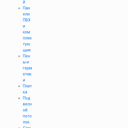
й
Пан
ели
ПВХ
и
ком
плек
тую
щие
Пен
ы и
герм
етик
и
Плит
ка
Под
весн
ой
пото
лок