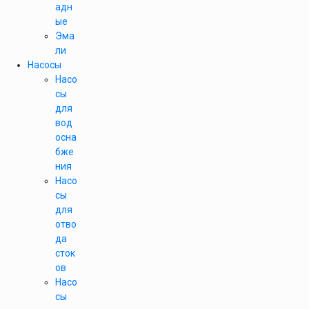
адн
ые
Эма
ли
Насосы
Насо
сы
для
вод
осна
бже
ния
Насо
сы
для
отво
да
сток
ов
Насо
сы