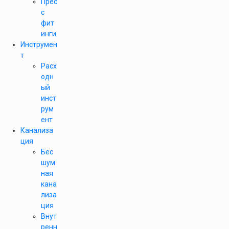
Прес
с
фит
инги
Инструмен
т
Расх
одн
ый
инст
рум
ент
Канализа
ция
Бес
шум
ная
кана
лиза
ция
Внут
ренн