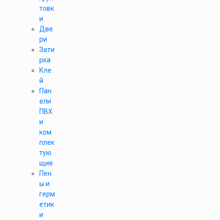
товк
и
Две
ри
Зати
рка
Кле
й
Пан
ели
ПВХ
и
ком
плек
тую
щие
Пен
ы и
герм
етик
и