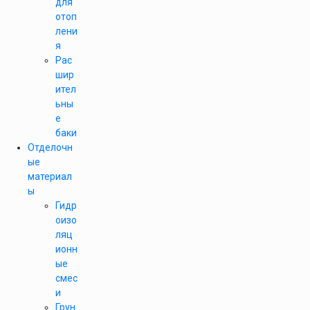
для
отоп
лени
я
Рас
шир
ител
ьны
е
баки
Отделочн
ые
материал
ы
Гидр
оизо
ляц
ионн
ые
смес
и
Грун