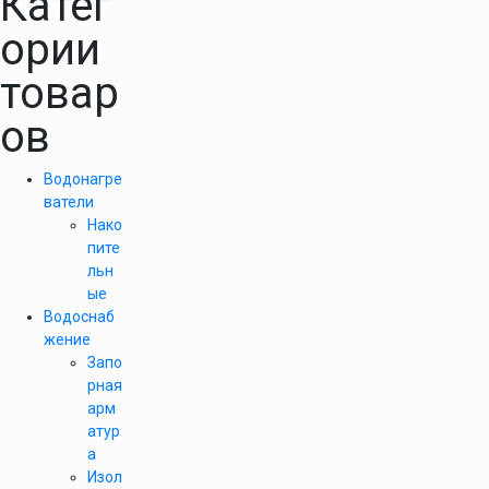
Катег
ории
товар
ов
Водонагре
ватели
Нако
пите
льн
ые
Водоснаб
жение
Запо
рная
арм
атур
а
Изол