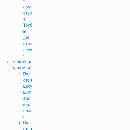
я
арм
атур
а
Труб
ы
для
отоп
лени
я
Полотенце
сушители
Пол
отен
цесу
шит
ели
вод
яны
е
Пол
отен