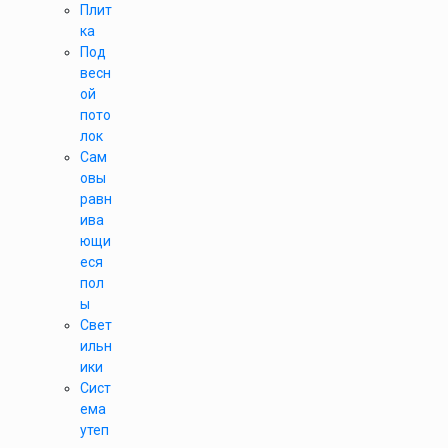
Плит
ка
Под
весн
ой
пото
лок
Сам
овы
равн
ива
ющи
еся
пол
ы
Свет
ильн
ики
Сист
ема
утеп