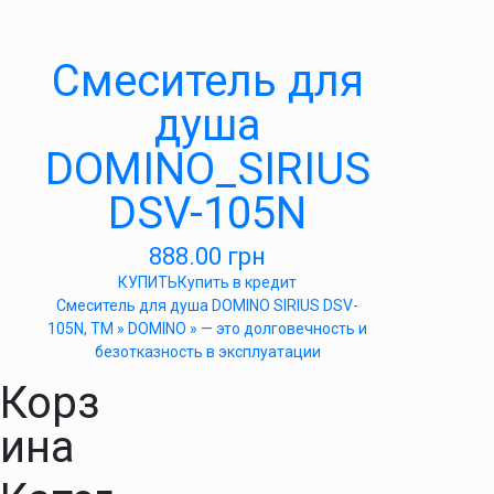
Cмеситель для
душа
DOMINO_SIRIUS
DSV-105N
888.00
грн
КУПИТЬ
Купить в кредит
Cмеситель для душа DOMINO SIRIUS DSV-
105N, ТМ » DOMINO » — это долговечность и
безотказность в эксплуатации
Корз
ина