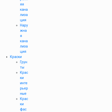
яя
кана
лиза
ция
Нару
жна
я
кана
лиза
ция
Краски
Грун
ты
Крас
ки
инте
рьер
ные
Крас
ки
фас