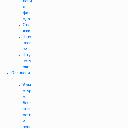
лени
я
фас
ада
Стя
жки
Шпа
клев
ки
Шту
кату
рки
Отоплени
е
Арм
атур
а
безо
пасн
ости
и
защ