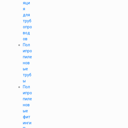
яци
я
для
труб
опро
вод
ов
Пол
ипро
пиле
нов
ые
труб
ы
Пол
ипро
пиле
нов
ые
фит
инги