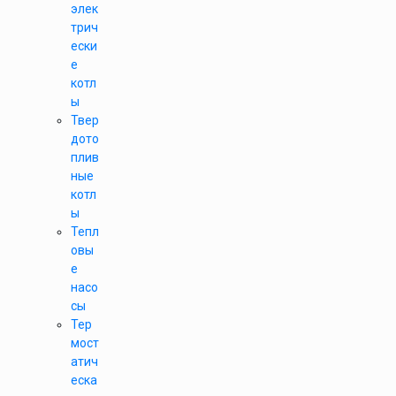
элек
трич
ески
е
котл
ы
Твер
дото
плив
ные
котл
ы
Тепл
овы
е
насо
сы
Тер
мост
атич
еска