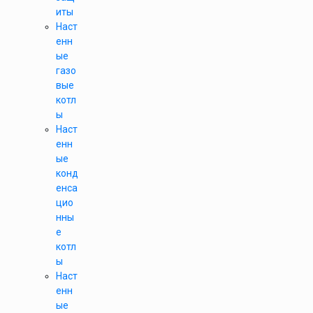
иты
Наст
енн
ые
газо
вые
котл
ы
Наст
енн
ые
конд
енса
цио
нны
е
котл
ы
Наст
енн
ые