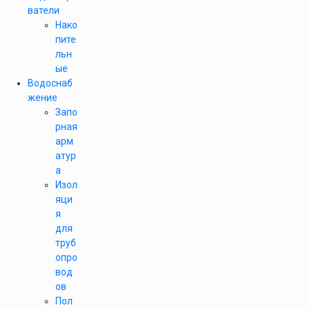
ватели
Нако
пите
льн
ые
Водоснаб
жение
Запо
рная
арм
атур
а
Изол
яци
я
для
труб
опро
вод
ов
Пол