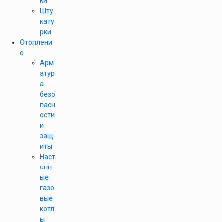
ки
Шту
кату
рки
Отоплени
е
Арм
атур
а
безо
пасн
ости
и
защ
иты
Наст
енн
ые
газо
вые
котл
ы