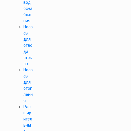
вод
осна
бже
ния
Насо
сы
для
отво
да
сток
ов
Насо
сы
для
отоп
лени
я
Рас
шир
ител
ьны