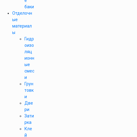
е
баки
Отделочн
ые
материал
ы
Гидр
оизо
ляц
ионн
ые
смес
и
Грун
товк
и
Две
ри
Зати
рка
Кле
й