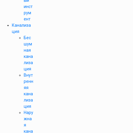
ый
инст
рум
ент
Канализа
ция
Бес
шум
ная
кана
лиза
ция
Внут
ренн
яя
кана
лиза
ция
Нару
жна
я
кана