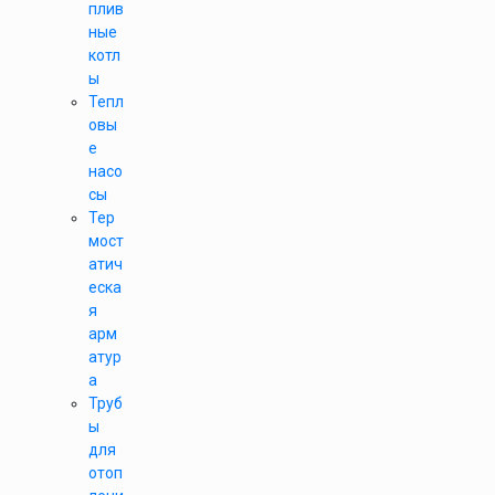
плив
ные
котл
ы
Тепл
овы
е
насо
сы
Тер
мост
атич
еска
я
арм
атур
а
Труб
ы
для
отоп