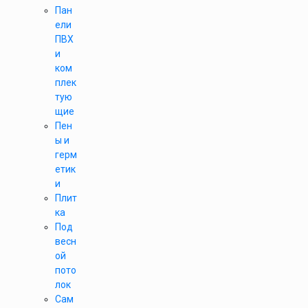
Пан
ели
ПВХ
и
ком
плек
тую
щие
Пен
ы и
герм
етик
и
Плит
ка
Под
весн
ой
пото
лок
Сам