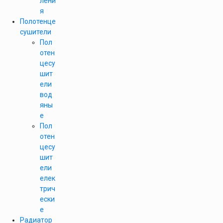
лени
я
Полотенце
сушители
Пол
отен
цесу
шит
ели
вод
яны
е
Пол
отен
цесу
шит
ели
елек
трич
ески
е
Радиатор