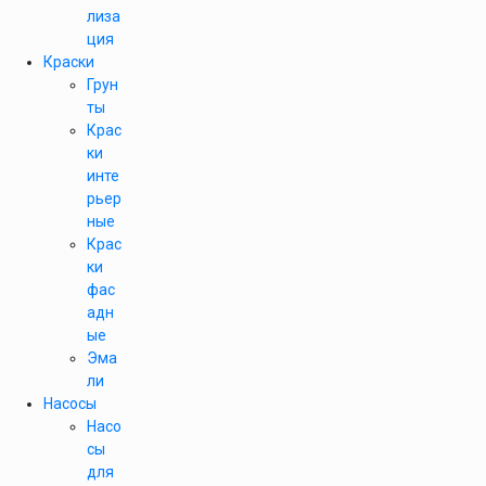
лиза
ция
Краски
Грун
ты
Крас
ки
инте
рьер
ные
Крас
ки
фас
адн
ые
Эма
ли
Насосы
Насо
сы
для