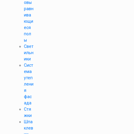
овы
равн
ива
ющи
еся
пол
ы
Свет
ильн
ики
Сист
ема
утеп
лени
я
фас
ада
Стя
жки
Шпа
клев