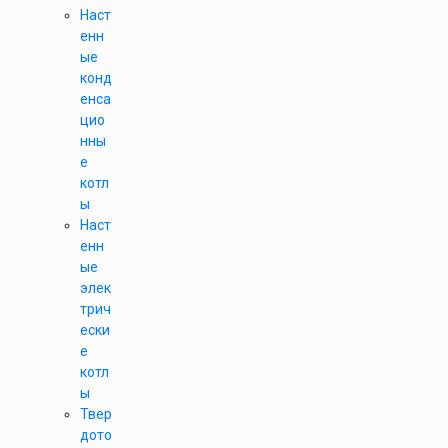
Наст
енн
ые
конд
енса
цио
нны
е
котл
ы
Наст
енн
ые
элек
трич
ески
е
котл
ы
Твер
дото