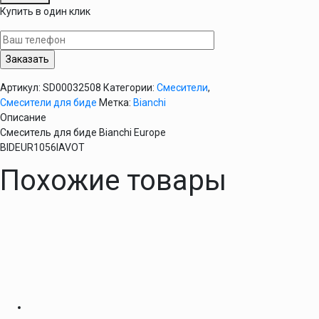
Смеситель
Купить в один клик
для
биде
Bianchi
Europe
BIDEUR1056IAVOT
Артикул:
SD00032508
Категории:
Смесители
,
Смесители для биде
Метка:
Bianchi
Описание
Смеситель для биде Bianchi Europe
BIDEUR1056IAVOT
Похожие товары