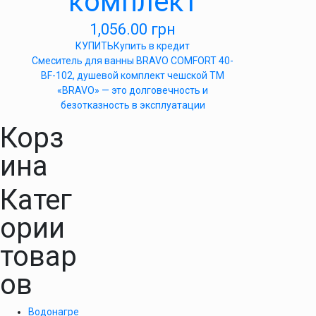
комплект
1,056.00
грн
КУПИТЬ
Купить в кредит
Cмеситель для ванны BRAVO COMFORT 40-
BF-102, душевой комплект чешской ТМ
«BRAVO» — это долговечность и
безотказность в эксплуатации
Корз
ина
Катег
ории
товар
ов
Водонагре