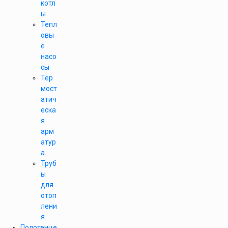
котл
ы
Тепл
овы
е
насо
сы
Тер
мост
атич
еска
я
арм
атур
а
Труб
ы
для
отоп
лени
я
Полотенце