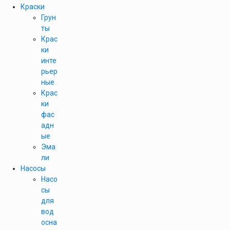
Краски
Грун
ты
Крас
ки
инте
рьер
ные
Крас
ки
фас
адн
ые
Эма
ли
Насосы
Насо
сы
для
вод
осна