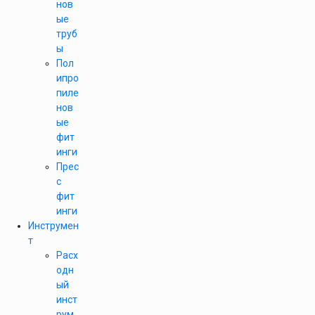
нов
ые
труб
ы
Пол
ипро
пиле
нов
ые
фит
инги
Прес
с
фит
инги
Инструмен
т
Расх
одн
ый
инст
рум