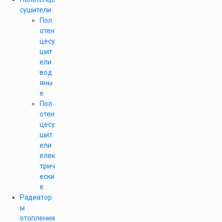
сушители
Пол
отен
цесу
шит
ели
вод
яны
е
Пол
отен
цесу
шит
ели
елек
трич
ески
е
Радиатор
ы
отопления