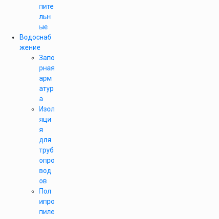
пите
льн
ые
Водоснаб
жение
Запо
рная
арм
атур
а
Изол
яци
я
для
труб
опро
вод
ов
Пол
ипро
пиле