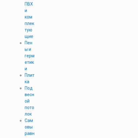
ПВХ
и
ком
плек
тую
щие
Пен
ы и
герм
етик
и
Плит
ка
Под
весн
ой
пото
лок
Сам
овы
равн