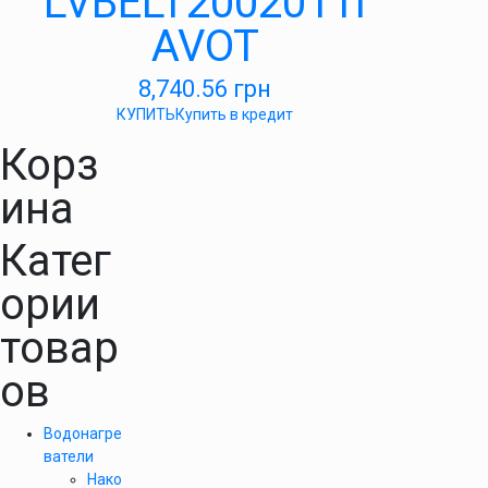
LVBELT2002011I
AVOT
8,740.56
грн
КУПИТЬ
Купить в кредит
Корз
ина
Катег
ории
товар
ов
Водонагре
ватели
Нако