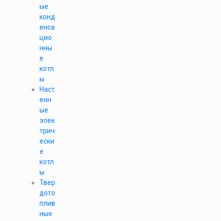
ые
конд
енса
цио
нны
е
котл
ы
Наст
енн
ые
элек
трич
ески
е
котл
ы
Твер
дото
плив
ные