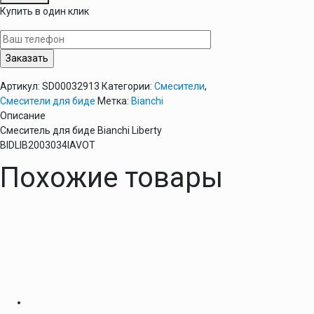
Смеситель
Купить в один клик
для
биде
Bianchi
Liberty
BIDLIB2003034IAVOT
Артикул:
SD00032913
Категории:
Смесители
,
Смесители для биде
Метка:
Bianchi
Описание
Смеситель для биде Bianchi Liberty
BIDLIB2003034IAVOT
Похожие товары