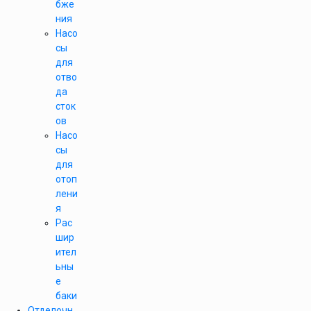
бже
ния
Насо
сы
для
отво
да
сток
ов
Насо
сы
для
отоп
лени
я
Рас
шир
ител
ьны
е
баки
Отделочн