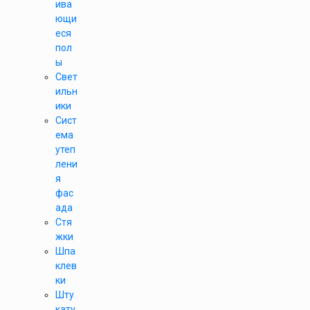
ива
ющи
еся
пол
ы
Свет
ильн
ики
Сист
ема
утеп
лени
я
фас
ада
Стя
жки
Шпа
клев
ки
Шту
кату