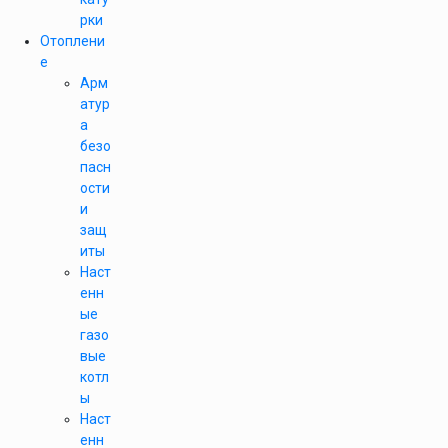
рки
Отоплени
е
Арм
атур
а
безо
пасн
ости
и
защ
иты
Наст
енн
ые
газо
вые
котл
ы
Наст
енн