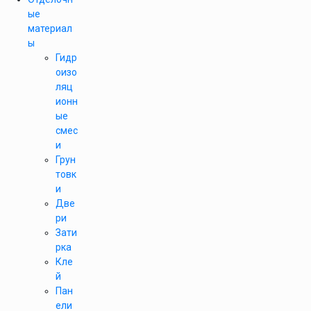
ые
материал
ы
Гидр
оизо
ляц
ионн
ые
смес
и
Грун
товк
и
Две
ри
Зати
рка
Кле
й
Пан
ели