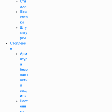
Стя
жки
Шпа
клев
ки
Шту
кату
рки
Отоплени
е
Арм
атур
а
безо
пасн
ости
и
защ
иты
Наст
енн
ые