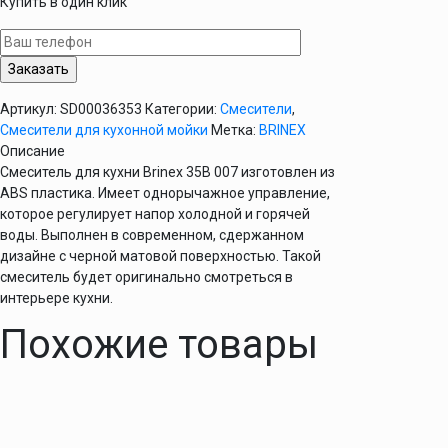
Купить в один клик
для
кухни
Brinex
35B
007
Артикул:
SD00036353
Категории:
Смесители
,
Смесители для кухонной мойки
Метка:
BRINEX
Описание
Смеситель для кухни Brinex 35B 007 изготовлен из
ABS пластика. Имеет однорычажное управление,
которое регулирует напор холодной и горячей
воды. Выполнен в современном, сдержанном
дизайне с черной матовой поверхностью. Такой
смеситель будет оригинально смотреться в
интерьере кухни.
Похожие товары