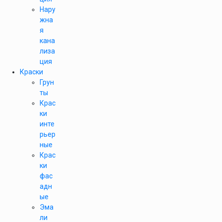
Нару
жна
я
кана
лиза
ция
Краски
Грун
ты
Крас
ки
инте
рьер
ные
Крас
ки
фас
адн
ые
Эма
ли