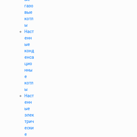
газо
вые
котл
ы
Наст
енн
ые
конд
енса
цио
нны
е
котл
ы
Наст
енн
ые
элек
трич
ески
е