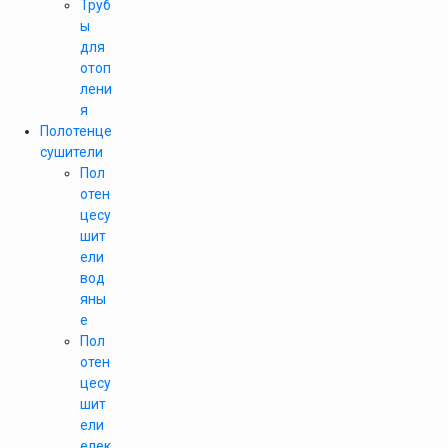
Труб
ы
для
отоп
лени
я
Полотенце
сушители
Пол
отен
цесу
шит
ели
вод
яны
е
Пол
отен
цесу
шит
ели
елек