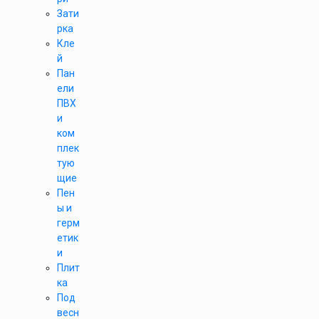
Зати
рка
Кле
й
Пан
ели
ПВХ
и
ком
плек
тую
щие
Пен
ы и
герм
етик
и
Плит
ка
Под
весн