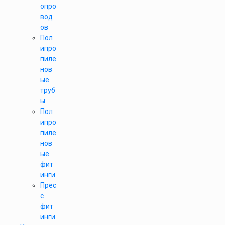
опро
вод
ов
Пол
ипро
пиле
нов
ые
труб
ы
Пол
ипро
пиле
нов
ые
фит
инги
Прес
с
фит
инги