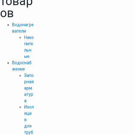
товар
ов
Водонагре
ватели
Нако
пите
льн
ые
Водоснаб
жение
Запо
рная
арм
атур
а
Изол
яци
я
для
труб