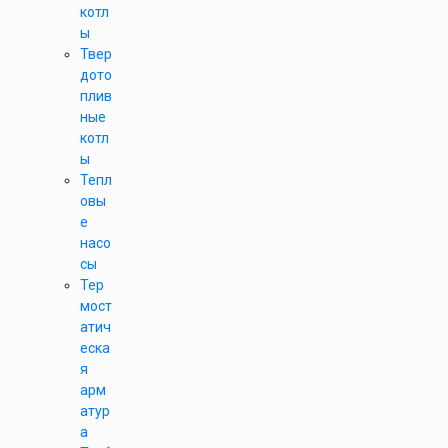
котл
ы
Твер
дото
плив
ные
котл
ы
Тепл
овы
е
насо
сы
Тер
мост
атич
еска
я
арм
атур
а