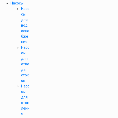
Насосы
Насо
сы
для
вод
осна
бже
ния
Насо
сы
для
отво
да
сток
ов
Насо
сы
для
отоп
лени
я