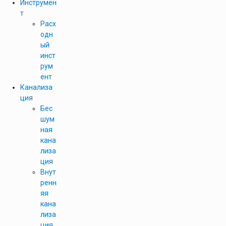
Инструмен
т
Расх
одн
ый
инст
рум
ент
Канализа
ция
Бес
шум
ная
кана
лиза
ция
Внут
ренн
яя
кана
лиза
ция