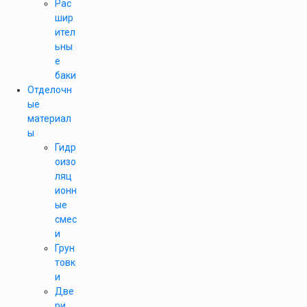
Рас
шир
ител
ьны
е
баки
Отделочн
ые
материал
ы
Гидр
оизо
ляц
ионн
ые
смес
и
Грун
товк
и
Две
ри