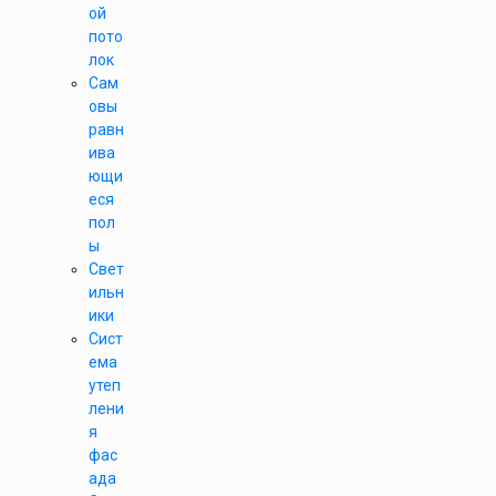
ой
пото
лок
Сам
овы
равн
ива
ющи
еся
пол
ы
Свет
ильн
ики
Сист
ема
утеп
лени
я
фас
ада