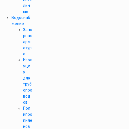
льн
ые
Водоснаб
жение
Запо
рная
арм
атур
а
Изол
яци
я
для
труб
опро
вод
ов
Пол
ипро
пиле
нов