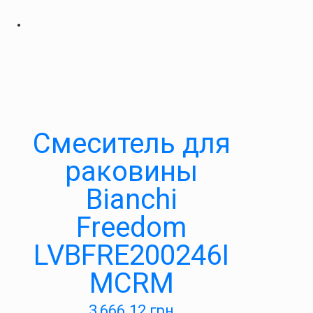
Смеситель для
раковины
Bianchi
Freedom
LVBFRE200246I
MCRM
3,666.12
грн