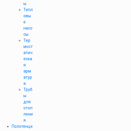
ы
Тепл
овы
е
насо
сы
Тер
мост
атич
еска
я
арм
атур
а
Труб
ы
для
отоп
лени
я
Полотенце