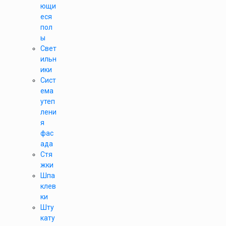
ющи
еся
пол
ы
Свет
ильн
ики
Сист
ема
утеп
лени
я
фас
ада
Стя
жки
Шпа
клев
ки
Шту
кату