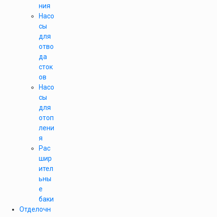
ния
Насо
сы
для
отво
да
сток
ов
Насо
сы
для
отоп
лени
я
Рас
шир
ител
ьны
е
баки
Отделочн