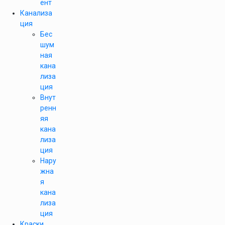
ент
Канализа
ция
Бес
шум
ная
кана
лиза
ция
Внут
ренн
яя
кана
лиза
ция
Нару
жна
я
кана
лиза
ция
Краски