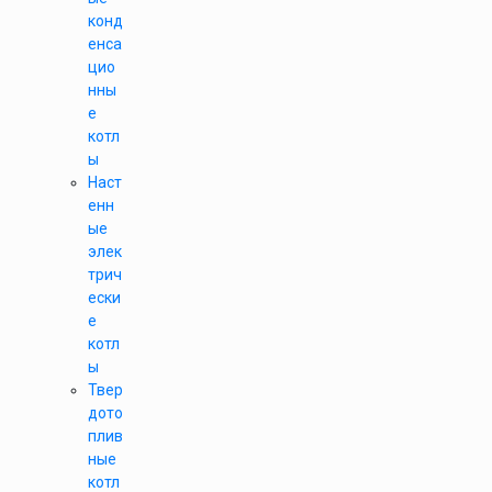
конд
енса
цио
нны
е
котл
ы
Наст
енн
ые
элек
трич
ески
е
котл
ы
Твер
дото
плив
ные
котл