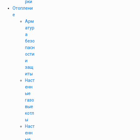
рки
Отоплени
е
Арм
атур
а
безо
пасн
ости
и
защ
иты
Наст
енн
ые
газо
вые
котл
ы
Наст
енн
ые