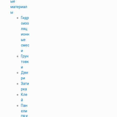
ые
материал
ы
Гидр
оизо
ляц
ионн
ые
смес
и
Грун
товк
и
Две
ри
Зати
рка
Кле
й
Пан
ели
ПВХ