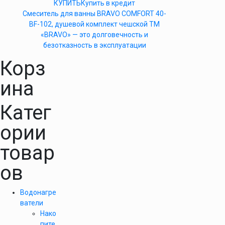
КУПИТЬ
Купить в кредит
Cмеситель для ванны BRAVO COMFORT 40-
BF-102, душевой комплект чешской ТМ
«BRAVO» — это долговечность и
безотказность в эксплуатации
Корз
ина
Катег
ории
товар
ов
Водонагре
ватели
Нако
пите