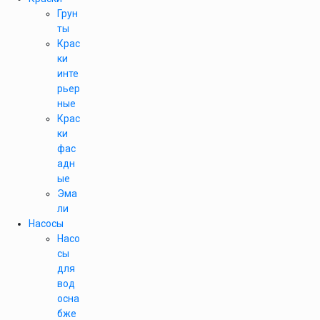
Грун
ты
Крас
ки
инте
рьер
ные
Крас
ки
фас
адн
ые
Эма
ли
Насосы
Насо
сы
для
вод
осна
бже