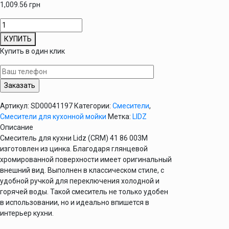
1,009.56
грн
Количество
товара
КУПИТЬ
Смеситель
Купить в один клик
для
кухни
Lidz
(CRM)
41
Артикул:
SD00041197
Категории:
Смесители
,
86
Смесители для кухонной мойки
Метка:
LIDZ
003M
Описание
150
Смеситель для кухни Lidz (CRM) 41 86 003M
мм
изготовлен из цинка. Благодаря глянцевой
хромированной поверхности имеет оригинальный
внешний вид. Выполнен в классическом стиле, с
удобной ручкой для переключения холодной и
горячей воды. Такой смеситель не только удобен
в использовании, но и идеально впишется в
интерьер кухни.