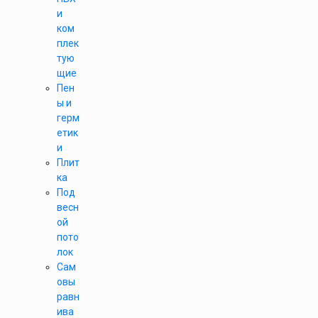
и
ком
плек
тую
щие
Пен
ы и
герм
етик
и
Плит
ка
Под
весн
ой
пото
лок
Сам
овы
равн
ива