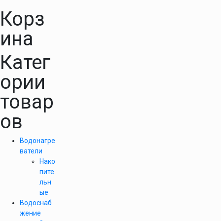
Корз
ина
Катег
ории
товар
ов
Водонагре
ватели
Нако
пите
льн
ые
Водоснаб
жение