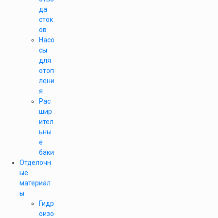
да
сток
ов
Насо
сы
для
отоп
лени
я
Рас
шир
ител
ьны
е
баки
Отделочн
ые
материал
ы
Гидр
оизо