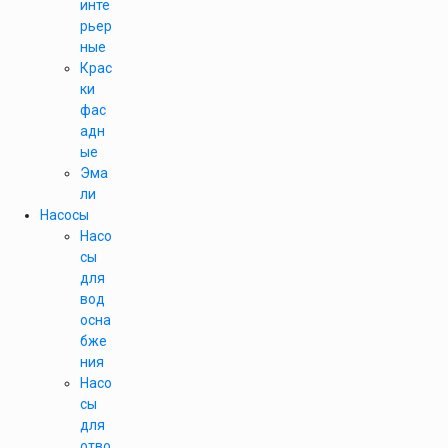
инте
рьер
ные
Крас
ки
фас
адн
ые
Эма
ли
Насосы
Насо
сы
для
вод
осна
бже
ния
Насо
сы
для
отво