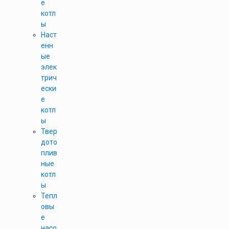
е
котл
ы
Наст
енн
ые
элек
трич
ески
е
котл
ы
Твер
дото
плив
ные
котл
ы
Тепл
овы
е
насо