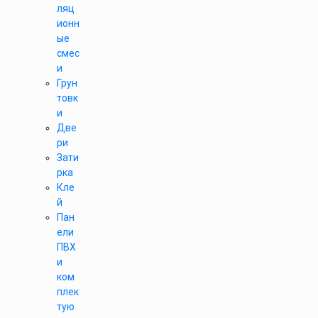
ляц
ионн
ые
смес
и
Грун
товк
и
Две
ри
Зати
рка
Кле
й
Пан
ели
ПВХ
и
ком
плек
тую