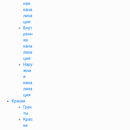
ная
кана
лиза
ция
Внут
ренн
яя
кана
лиза
ция
Нару
жна
я
кана
лиза
ция
Краски
Грун
ты
Крас
ки