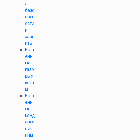
а
безо
пасн
ости
и
защ
иты
Наст
енн
ые
газо
вые
котл
ы
Наст
енн
ые
конд
енса
цио
нны