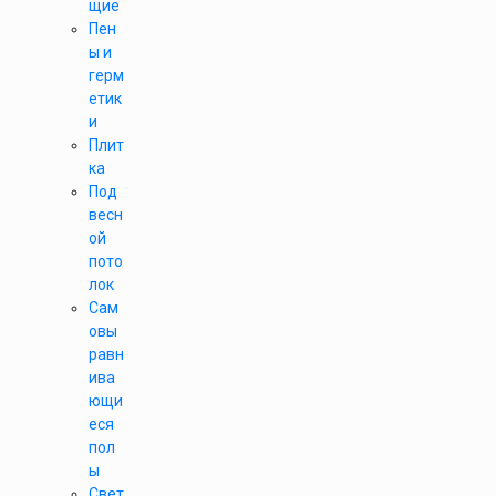
щие
Пен
ы и
герм
етик
и
Плит
ка
Под
весн
ой
пото
лок
Сам
овы
равн
ива
ющи
еся
пол
ы
Свет