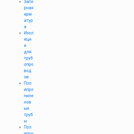
Запо
рная
арм
атур
а
Изол
яци
я
для
труб
опро
вод
ов
Пол
ипро
пиле
нов
ые
труб
ы
Пол
ипро