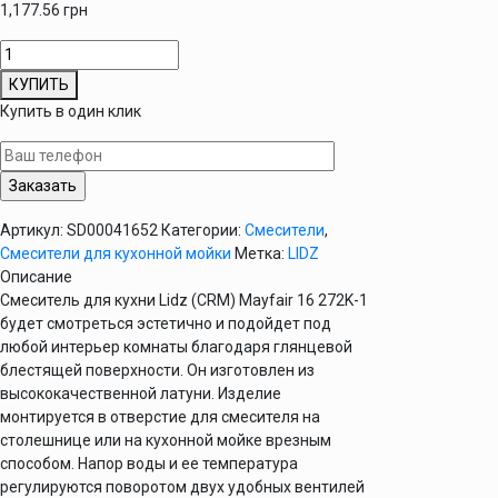
1,177.56
грн
Количество
товара
КУПИТЬ
Смеситель
Купить в один клик
для
кухни
Lidz
(CRM)
Mayfair
Артикул:
SD00041652
Категории:
Смесители
,
16
Смесители для кухонной мойки
Метка:
LIDZ
272K-
Описание
1
Смеситель для кухни Lidz (CRM) Mayfair 16 272K-1
будет смотреться эстетично и подойдет под
любой интерьер комнаты благодаря глянцевой
блестящей поверхности. Он изготовлен из
высококачественной латуни. Изделие
монтируется в отверстие для смесителя на
столешнице или на кухонной мойке врезным
способом. Напор воды и ее температура
регулируются поворотом двух удобных вентилей