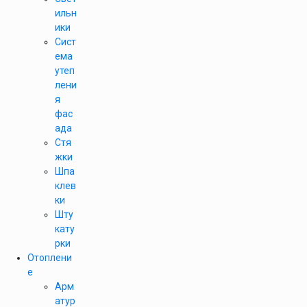
ильн
ики
Сист
ема
утеп
лени
я
фас
ада
Стя
жки
Шпа
клев
ки
Шту
кату
рки
Отоплени
е
Арм
атур