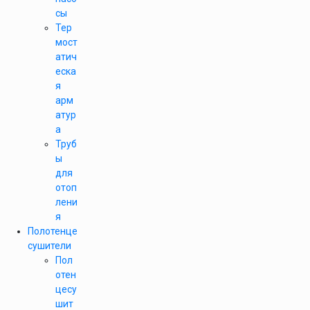
сы
Тер
мост
атич
еска
я
арм
атур
а
Труб
ы
для
отоп
лени
я
Полотенце
сушители
Пол
отен
цесу
шит