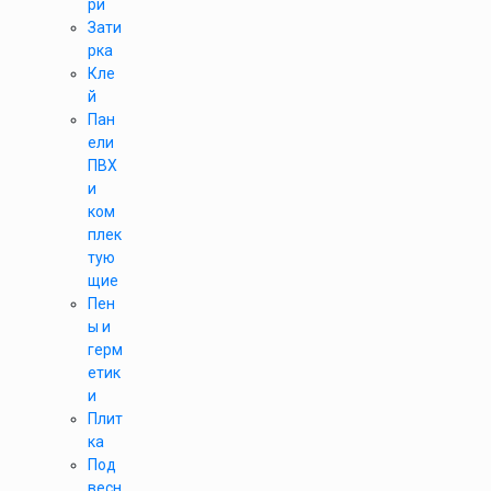
ри
Зати
рка
Кле
й
Пан
ели
ПВХ
и
ком
плек
тую
щие
Пен
ы и
герм
етик
и
Плит
ка
Под
весн