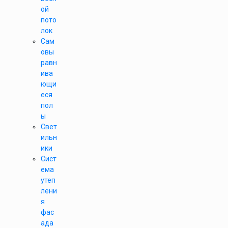
ой
пото
лок
Сам
овы
равн
ива
ющи
еся
пол
ы
Свет
ильн
ики
Сист
ема
утеп
лени
я
фас
ада