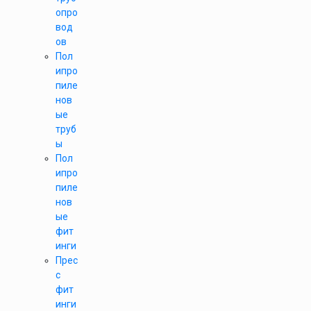
опро
вод
ов
Пол
ипро
пиле
нов
ые
труб
ы
Пол
ипро
пиле
нов
ые
фит
инги
Прес
с
фит
инги