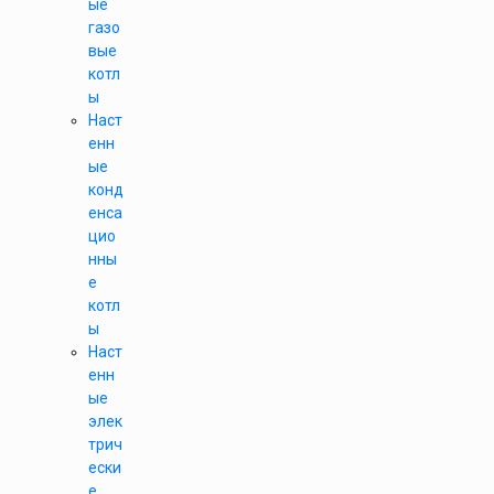
ые
газо
вые
котл
ы
Наст
енн
ые
конд
енса
цио
нны
е
котл
ы
Наст
енн
ые
элек
трич
ески
е