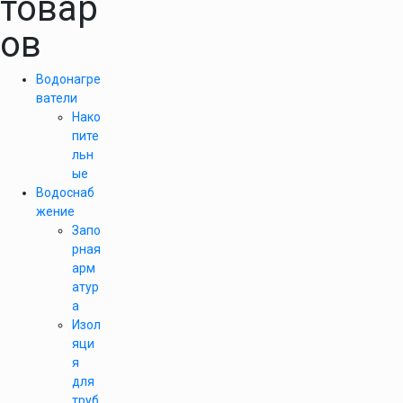
товар
ов
Водонагре
ватели
Нако
пите
льн
ые
Водоснаб
жение
Запо
рная
арм
атур
а
Изол
яци
я
для
труб