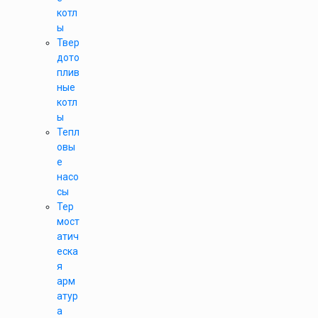
котл
ы
Твер
дото
плив
ные
котл
ы
Тепл
овы
е
насо
сы
Тер
мост
атич
еска
я
арм
атур
а