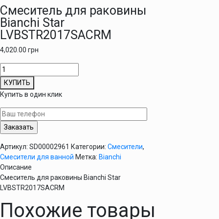
Смеситель для раковины
Bianchi Star
LVBSTR2017SACRM
4,020.00
грн
Количество
товара
КУПИТЬ
Смеситель
Купить в один клик
для
раковины
Bianchi
Star
LVBSTR2017SACRM
Артикул:
SD00002961
Категории:
Смесители
,
Смесители для ванной
Метка:
Bianchi
Описание
Смеситель для раковины Bianchi Star
LVBSTR2017SACRM
Похожие товары