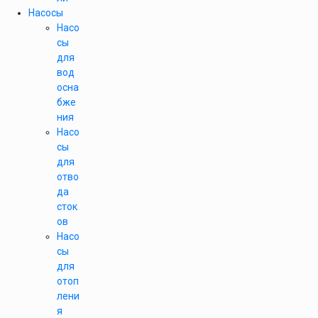
Насосы
Насо
сы
для
вод
осна
бже
ния
Насо
сы
для
отво
да
сток
ов
Насо
сы
для
отоп
лени
я