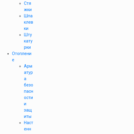
Стя
жки
Шпа
клев
ки
Шту
кату
рки
Отоплени
е
Арм
атур
а
безо
пасн
ости
и
защ
иты
Наст
енн