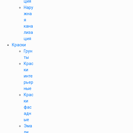
ция
Нару
жна
я
кана
лиза
ция
Краски
Грун
ты
Крас
ки
инте
рьер
ные
Крас
ки
фас
адн
ые
Эма
ли