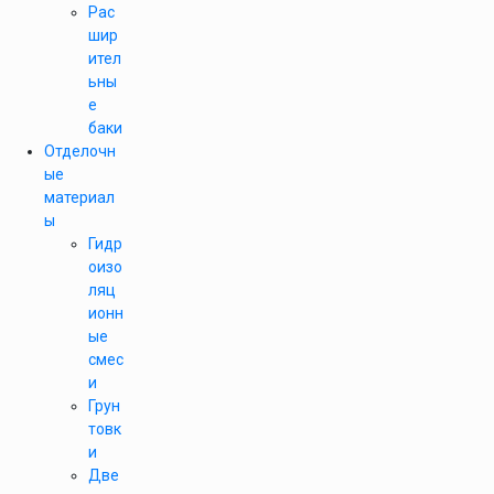
Рас
шир
ител
ьны
е
баки
Отделочн
ые
материал
ы
Гидр
оизо
ляц
ионн
ые
смес
и
Грун
товк
и
Две