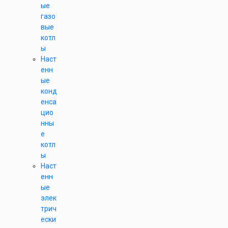
ые
газо
вые
котл
ы
Наст
енн
ые
конд
енса
цио
нны
е
котл
ы
Наст
енн
ые
элек
трич
ески