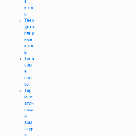
е
котл
ы
Твер
дото
плив
ные
котл
ы
Тепл
овы
е
насо
сы
Тер
мост
атич
еска
я
арм
атур
а