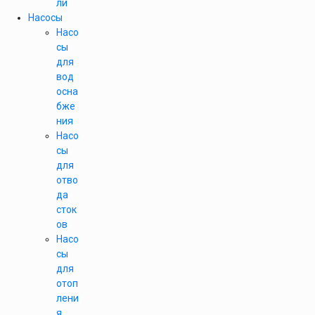
ли
Насосы
Насо
сы
для
вод
осна
бже
ния
Насо
сы
для
отво
да
сток
ов
Насо
сы
для
отоп
лени
я