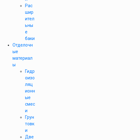
Рас
шир
ител
ьны
е
баки
Отделочн
ые
материал
ы
Гидр
оизо
ляц
ионн
ые
смес
и
Грун
товк
и
Две