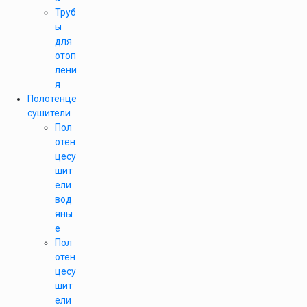
Труб
ы
для
отоп
лени
я
Полотенце
сушители
Пол
отен
цесу
шит
ели
вод
яны
е
Пол
отен
цесу
шит
ели