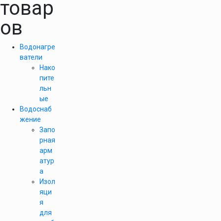
товар
ов
Водонагре
ватели
Нако
пите
льн
ые
Водоснаб
жение
Запо
рная
арм
атур
а
Изол
яци
я
для