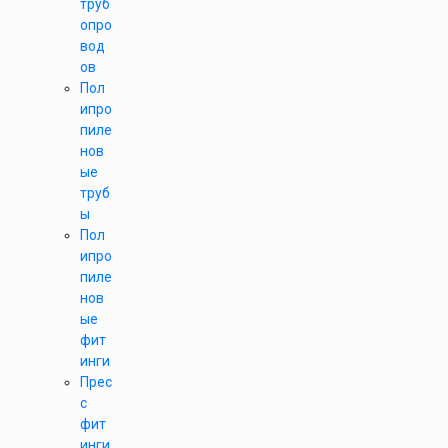
труб
опро
вод
ов
Пол
ипро
пиле
нов
ые
труб
ы
Пол
ипро
пиле
нов
ые
фит
инги
Прес
с
фит
инги