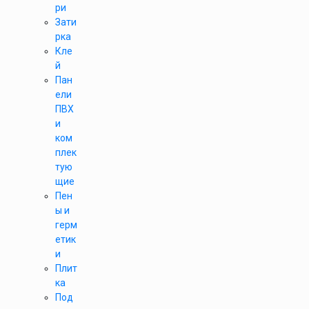
ри
Зати
рка
Кле
й
Пан
ели
ПВХ
и
ком
плек
тую
щие
Пен
ы и
герм
етик
и
Плит
ка
Под