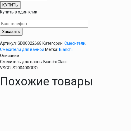
товара
КУПИТЬ
Смеситель
Купить в один клик
для
ванны
Bianchi
Class
VSCCLS200400ORO
Артикул:
SD00022668
Категории:
Смесители
,
Смесители для ванной
Метка:
Bianchi
Описание
Смеситель для ванны Bianchi Class
VSCCLS200400ORO
Похожие товары