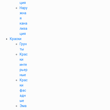
ция
Нару
жна
я
кана
лиза
ция
Краски
Грун
ты
Крас
ки
инте
рьер
ные
Крас
ки
фас
адн
ые
Эма