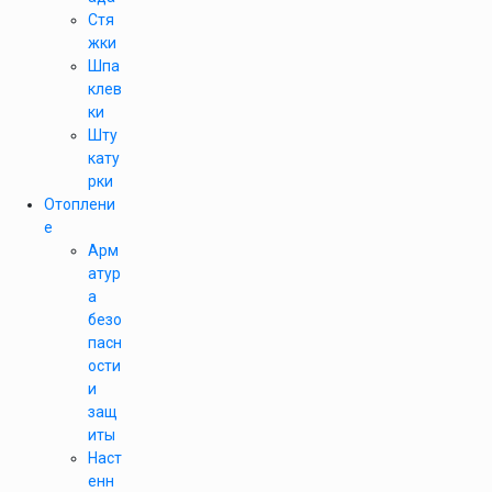
Стя
жки
Шпа
клев
ки
Шту
кату
рки
Отоплени
е
Арм
атур
а
безо
пасн
ости
и
защ
иты
Наст
енн