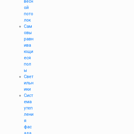
весн
ой
пото
лок
Сам
овы
равн
ива
ющи
еся
пол
ы
Свет
ильн
ики
Сист
ема
утеп
лени
я
фас
ада