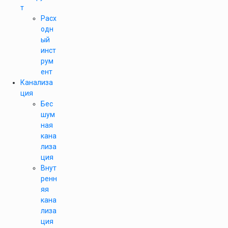
т
Расх
одн
ый
инст
рум
ент
Канализа
ция
Бес
шум
ная
кана
лиза
ция
Внут
ренн
яя
кана
лиза
ция