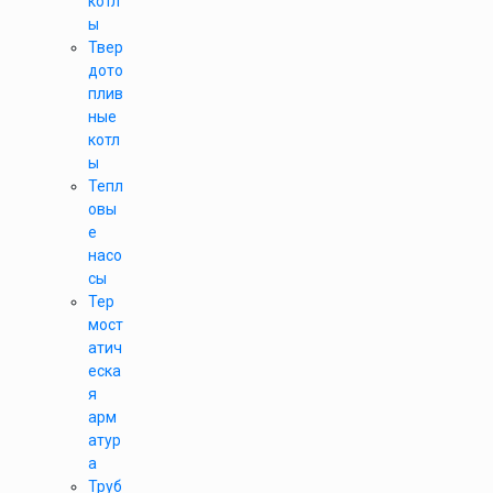
котл
ы
Твер
дото
плив
ные
котл
ы
Тепл
овы
е
насо
сы
Тер
мост
атич
еска
я
арм
атур
а
Труб