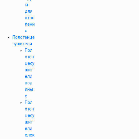
ы
для
отоп
лени
я
Полотенце
сушители
Пол
отен
цесу
шит
ели
вод
яны
е
Пол
отен
цесу
шит
ели
елек