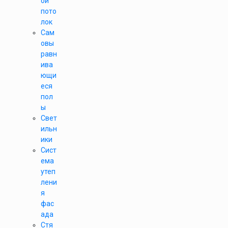
ой
пото
лок
Сам
овы
равн
ива
ющи
еся
пол
ы
Свет
ильн
ики
Сист
ема
утеп
лени
я
фас
ада
Стя