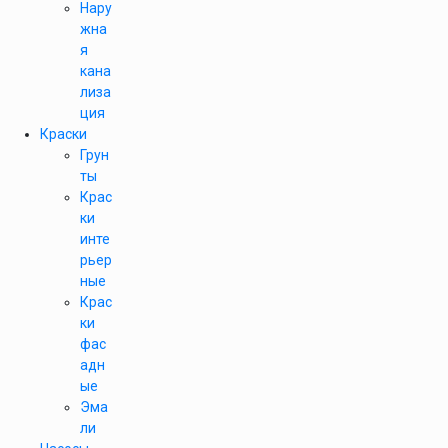
Нару
жна
я
кана
лиза
ция
Краски
Грун
ты
Крас
ки
инте
рьер
ные
Крас
ки
фас
адн
ые
Эма
ли