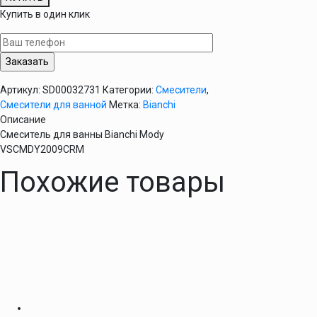
Смеситель
Купить в один клик
для
ванны
Bianchi
Mody
VSCMDY2009CRM
Артикул:
SD00032731
Категории:
Смесители
,
Смесители для ванной
Метка:
Bianchi
Описание
Смеситель для ванны Bianchi Mody
VSCMDY2009CRM
Похожие товары