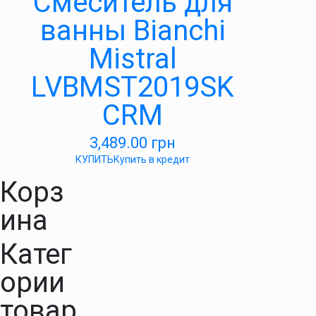
Смеситель для
ванны Bianchi
Mistral
LVBMST2019SK
CRM
3,489.00
грн
КУПИТЬ
Купить в кредит
Корз
ина
Катег
ории
товар