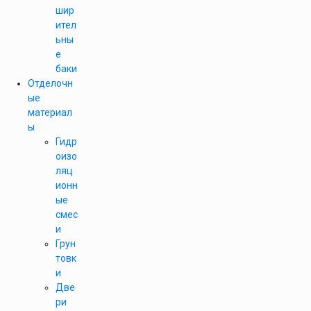
шир
ител
ьны
е
баки
Отделочн
ые
материал
ы
Гидр
оизо
ляц
ионн
ые
смес
и
Грун
товк
и
Две
ри