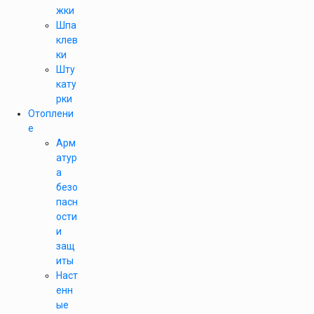
жки
Шпа
клев
ки
Шту
кату
рки
Отоплени
е
Арм
атур
а
безо
пасн
ости
и
защ
иты
Наст
енн
ые