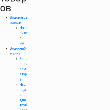
ов
Водонагре
ватели
Нако
пите
льн
ые
Водоснаб
жение
Запо
рная
арм
атур
а
Изол
яци
я
для
труб