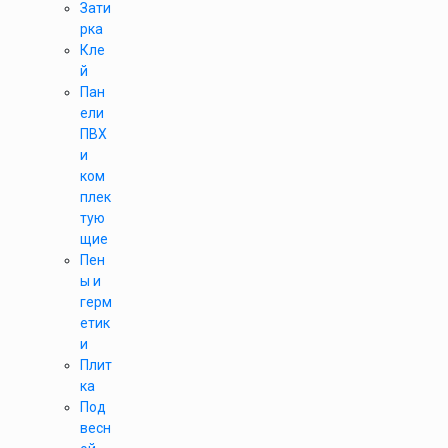
Зати
рка
Кле
й
Пан
ели
ПВХ
и
ком
плек
тую
щие
Пен
ы и
герм
етик
и
Плит
ка
Под
весн