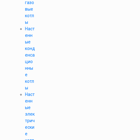
газо
вые
котл
ы
Наст
енн
ые
конд
енса
цио
нны
е
котл
ы
Наст
енн
ые
элек
трич
ески
е