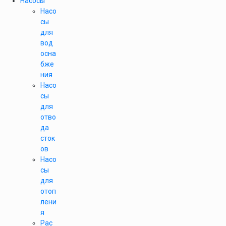
Насосы
Насо
сы
для
вод
осна
бже
ния
Насо
сы
для
отво
да
сток
ов
Насо
сы
для
отоп
лени
я
Рас