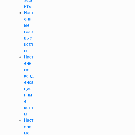
защ
иты
Наст
енн
ые
газо
вые
котл
ы
Наст
енн
ые
конд
енса
цио
нны
е
котл
ы
Наст
енн
ые