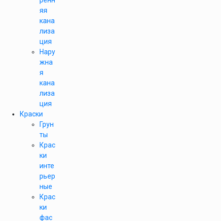
ренн
яя
кана
лиза
ция
Нару
жна
я
кана
лиза
ция
Краски
Грун
ты
Крас
ки
инте
рьер
ные
Крас
ки
фас