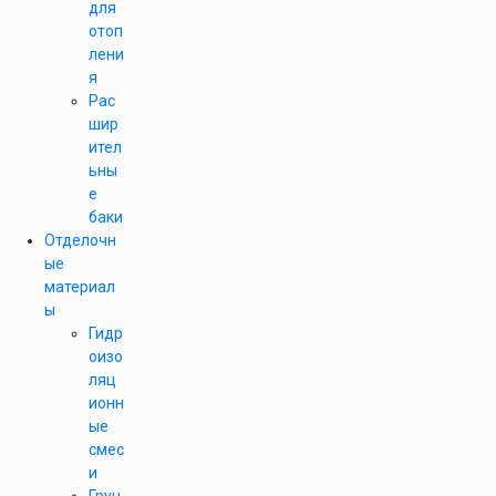
для
отоп
лени
я
Рас
шир
ител
ьны
е
баки
Отделочн
ые
материал
ы
Гидр
оизо
ляц
ионн
ые
смес
и