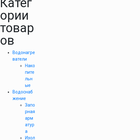
Катег
ории
товар
ов
Водонагре
ватели
Нако
пите
льн
ые
Водоснаб
жение
Запо
рная
арм
атур
а
Изол