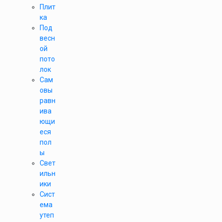
Плит
ка
Под
весн
ой
пото
лок
Сам
овы
равн
ива
ющи
еся
пол
ы
Свет
ильн
ики
Сист
ема
утеп