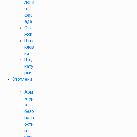
лени
я
фас
ада
Стя
жки
Шпа
клев
ки
Шту
кату
рки
Отоплени
е
Арм
атур
а
безо
пасн
ости
и