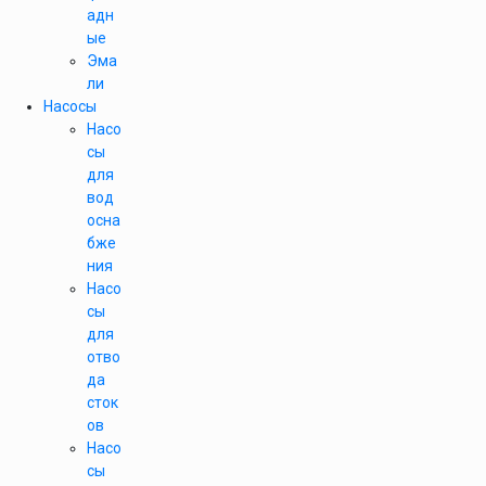
адн
ые
Эма
ли
Насосы
Насо
сы
для
вод
осна
бже
ния
Насо
сы
для
отво
да
сток
ов
Насо
сы