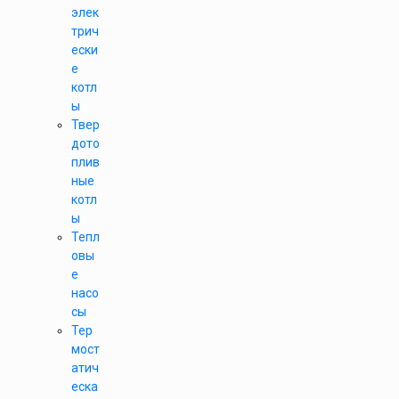
элек
трич
ески
е
котл
ы
Твер
дото
плив
ные
котл
ы
Тепл
овы
е
насо
сы
Тер
мост
атич
еска