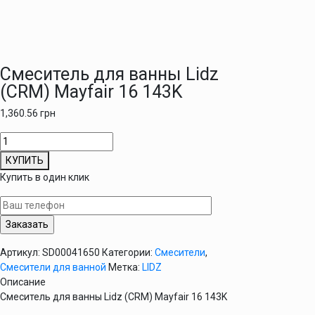
Смеситель для ванны Lidz
(CRM) Mayfair 16 143K
1,360.56
грн
Количество
товара
КУПИТЬ
Смеситель
Купить в один клик
для
ванны
Lidz
(CRM)
Mayfair
Артикул:
SD00041650
Категории:
Смесители
,
16
Смесители для ванной
Метка:
LIDZ
143K
Описание
Смеситель для ванны Lidz (CRM) Mayfair 16 143K