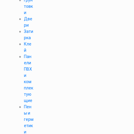
Грун
товк
и
Две
ри
Зати
рка
Кле
й
Пан
ели
ПВХ
и
ком
плек
тую
щие
Пен
ы и
герм
етик
и