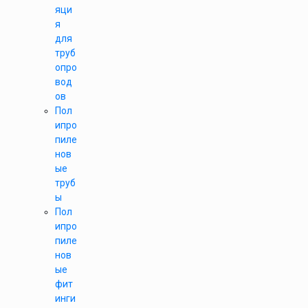
яци
я
для
труб
опро
вод
ов
Пол
ипро
пиле
нов
ые
труб
ы
Пол
ипро
пиле
нов
ые
фит
инги