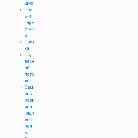
щие
Пен
ы и
герм
етик
и
Плит
ка
Под
весн
ой
пото
лок
Сам
овы
равн
ива
ющи
еся
пол
ы