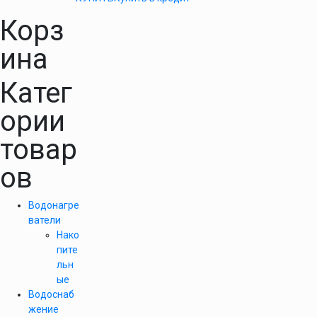
Корз
ина
Катег
ории
товар
ов
Водонагре
ватели
Нако
пите
льн
ые
Водоснаб
жение