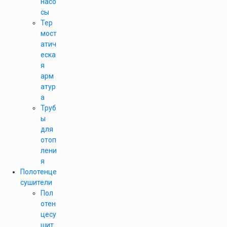
насо
сы
Тер
мост
атич
еска
я
арм
атур
а
Труб
ы
для
отоп
лени
я
Полотенце
сушители
Пол
отен
цесу
шит