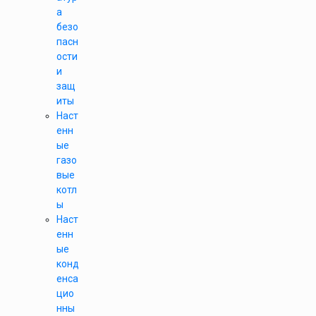
а
безо
пасн
ости
и
защ
иты
Наст
енн
ые
газо
вые
котл
ы
Наст
енн
ые
конд
енса
цио
нны