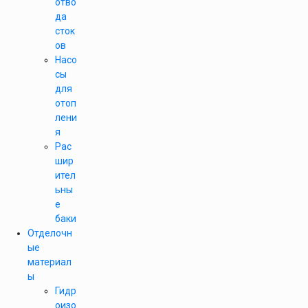
отво
да
сток
ов
Насо
сы
для
отоп
лени
я
Рас
шир
ител
ьны
е
баки
Отделочн
ые
материал
ы
Гидр
оизо