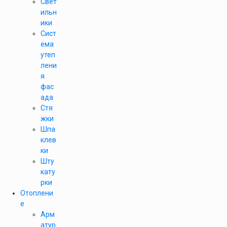
Свет
ильн
ики
Сист
ема
утеп
лени
я
фас
ада
Стя
жки
Шпа
клев
ки
Шту
кату
рки
Отоплени
е
Арм
атур