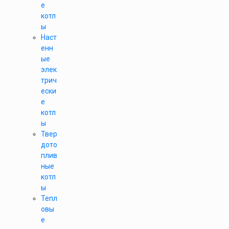
е
котл
ы
Наст
енн
ые
элек
трич
ески
е
котл
ы
Твер
дото
плив
ные
котл
ы
Тепл
овы
е