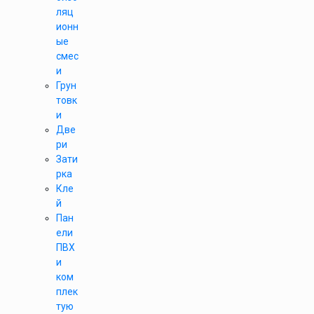
ляц
ионн
ые
смес
и
Грун
товк
и
Две
ри
Зати
рка
Кле
й
Пан
ели
ПВХ
и
ком
плек
тую