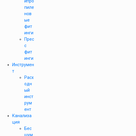
ипро
пиле
нов
ые
фит
инги
Прес
с
фит
инги
Инструмен
т
Расх
одн
ый
инст
рум
ент
Канализа
ция
Бес
шум