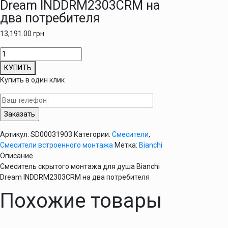
Dream INDDRM2303CRM на
два потребителя
13,191.00
грн
Количество
товара
КУПИТЬ
Смеситель
Купить в один клик
скрытого
монтажа
для
душа
Bianchi
Артикул:
SD00031903
Категории:
Смесители
,
Dream
Смесители встроенного монтажа
Метка:
Bianchi
INDDRM2303CRM
Описание
на
Смеситель скрытого монтажа для душа Bianchi
два
Dream INDDRM2303CRM на два потребителя
потребителя
Похожие товары