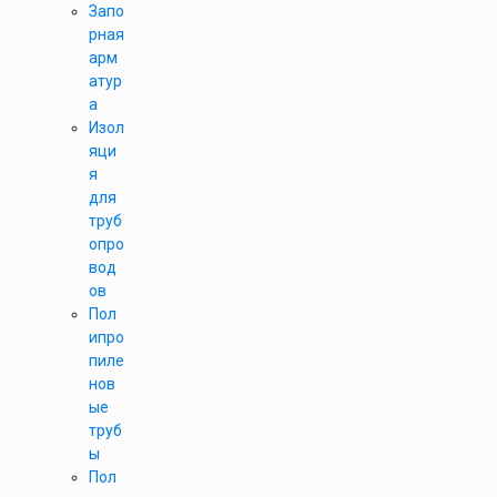
Запо
рная
арм
атур
а
Изол
яци
я
для
труб
опро
вод
ов
Пол
ипро
пиле
нов
ые
труб
ы
Пол