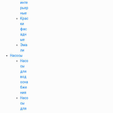
инте
рьер
ные
Крас
ки
фас
адн
ые
Эма
ли
Насосы
Насо
сы
для
вод
осна
бже
ния
Насо
сы
для