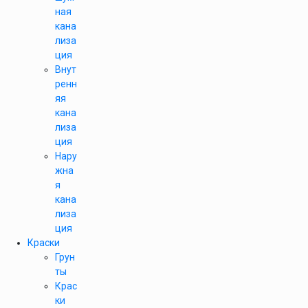
ная
кана
лиза
ция
Внут
ренн
яя
кана
лиза
ция
Нару
жна
я
кана
лиза
ция
Краски
Грун
ты
Крас
ки