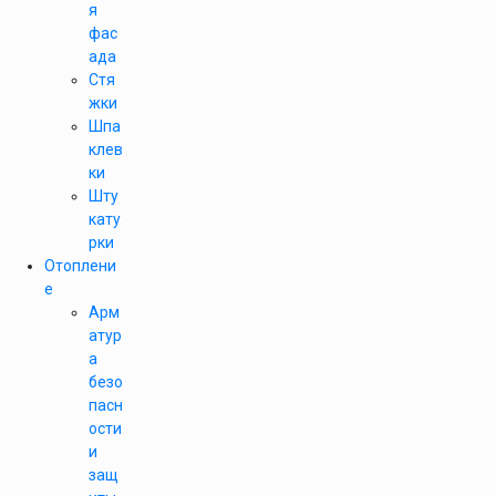
я
фас
ада
Стя
жки
Шпа
клев
ки
Шту
кату
рки
Отоплени
е
Арм
атур
а
безо
пасн
ости
и
защ