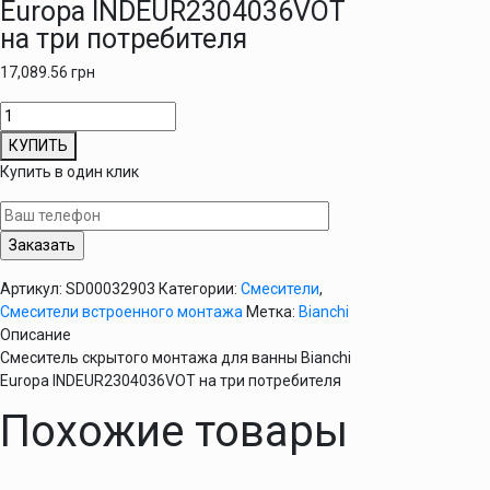
Europa INDEUR2304036VOT
на три потребителя
17,089.56
грн
Количество
товара
КУПИТЬ
Смеситель
Купить в один клик
скрытого
монтажа
для
ванны
Bianchi
Артикул:
SD00032903
Категории:
Смесители
,
Europa
Смесители встроенного монтажа
Метка:
Bianchi
INDEUR2304036VOT
Описание
на
Смеситель скрытого монтажа для ванны Bianchi
три
Europa INDEUR2304036VOT на три потребителя
потребителя
Похожие товары