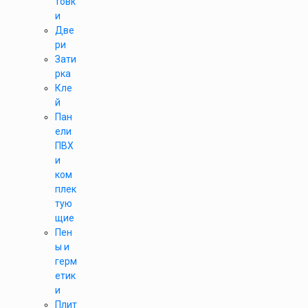
товк
и
Две
ри
Зати
рка
Кле
й
Пан
ели
ПВХ
и
ком
плек
тую
щие
Пен
ы и
герм
етик
и
Плит