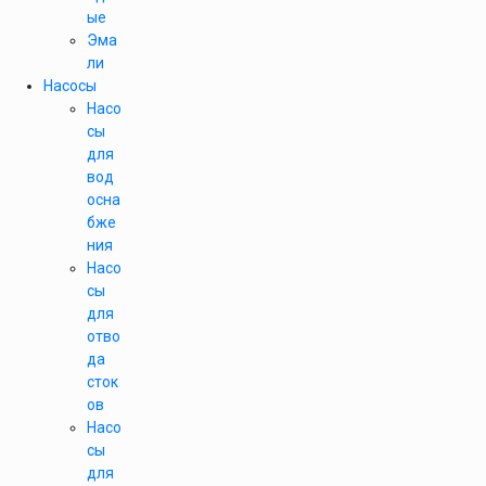
ые
Эма
ли
Насосы
Насо
сы
для
вод
осна
бже
ния
Насо
сы
для
отво
да
сток
ов
Насо
сы
для