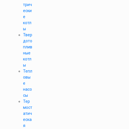
трич
ески
е
котл
ы
Твер
дото
плив
ные
котл
ы
Тепл
овы
е
насо
сы
Тер
мост
атич
еска
я