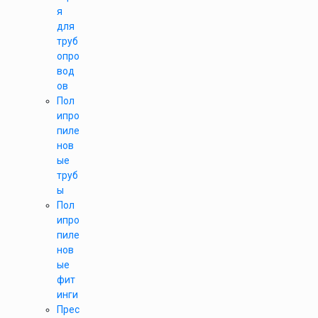
я
для
труб
опро
вод
ов
Пол
ипро
пиле
нов
ые
труб
ы
Пол
ипро
пиле
нов
ые
фит
инги
Прес