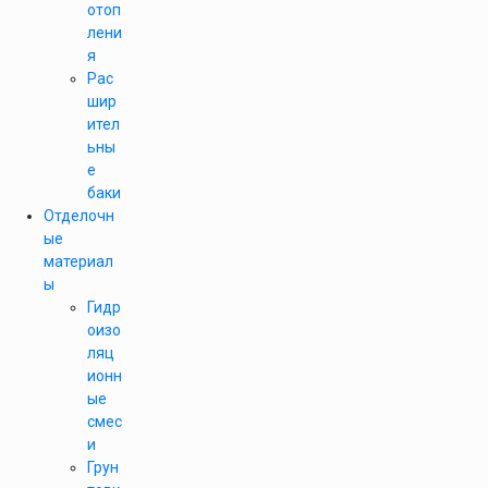
отоп
лени
я
Рас
шир
ител
ьны
е
баки
Отделочн
ые
материал
ы
Гидр
оизо
ляц
ионн
ые
смес
и
Грун