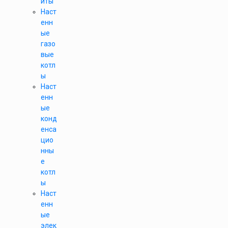
иты
Наст
енн
ые
газо
вые
котл
ы
Наст
енн
ые
конд
енса
цио
нны
е
котл
ы
Наст
енн
ые
элек