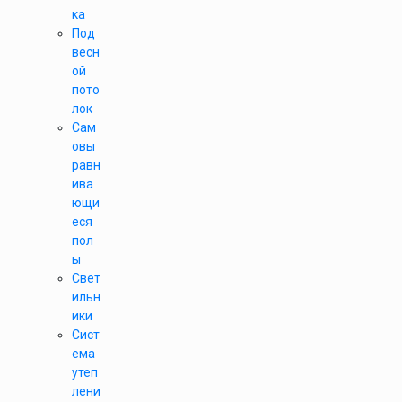
ка
Под
весн
ой
пото
лок
Сам
овы
равн
ива
ющи
еся
пол
ы
Свет
ильн
ики
Сист
ема
утеп
лени