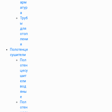
арм
атур
а
Труб
ы
для
отоп
лени
я
Полотенце
сушители
Пол
отен
цесу
шит
ели
вод
яны
е
Пол
отен