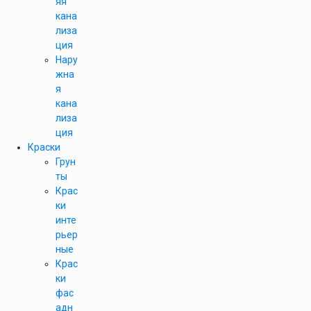
яя
кана
лиза
ция
Нару
жна
я
кана
лиза
ция
Краски
Грун
ты
Крас
ки
инте
рьер
ные
Крас
ки
фас
адн