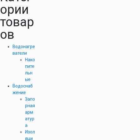
ории
товар
ов
Водонагре
ватели
Нако
пите
льн
ые
Водоснаб
жение
Запо
рная
арм
атур
а
Изол
яци