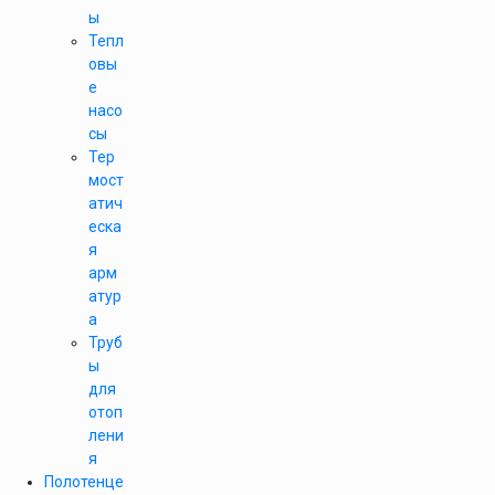
ы
Тепл
овы
е
насо
сы
Тер
мост
атич
еска
я
арм
атур
а
Труб
ы
для
отоп
лени
я
Полотенце