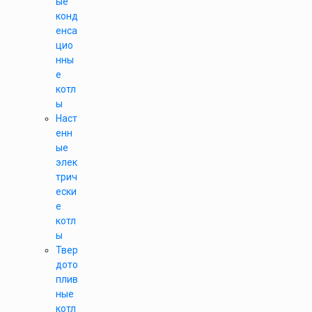
ые
конд
енса
цио
нны
е
котл
ы
Наст
енн
ые
элек
трич
ески
е
котл
ы
Твер
дото
плив
ные
котл