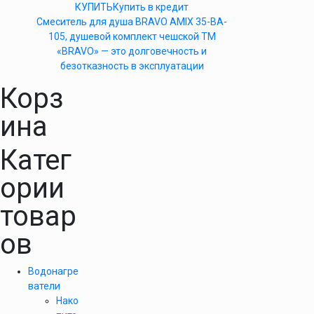
КУПИТЬ
Купить в кредит
Cмеситель для душа BRAVO AMIX 35-BA-
105, душевой комплект чешской ТМ
«BRAVO» — это долговечность и
безотказность в эксплуатации
Корз
ина
Катег
ории
товар
ов
Водонагре
ватели
Нако