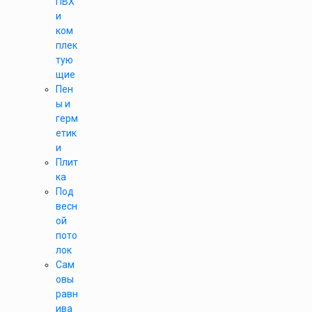
ПВХ
и
ком
плек
тую
щие
Пен
ы и
герм
етик
и
Плит
ка
Под
весн
ой
пото
лок
Сам
овы
равн
ива