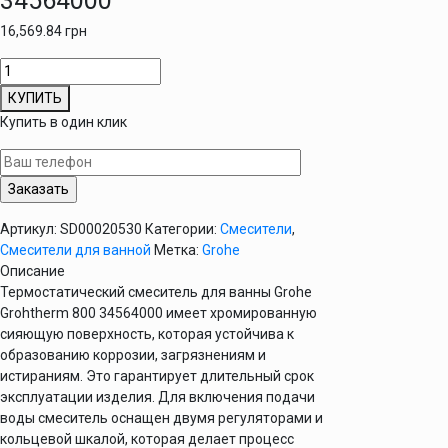
34564000
16,569.84
грн
Количество
товара
КУПИТЬ
Смеситель
Купить в один клик
термостатический
для
ванны
Grohe
Grohtherm
Артикул:
SD00020530
Категории:
Смесители
,
800
Смесители для ванной
Метка:
Grohe
34564000
Описание
Термостатический смеситель для ванны Grohe
Grohtherm 800 34564000 имеет хромированную
сияющую поверхность, которая устойчива к
образованию коррозии, загрязнениям и
истираниям. Это гарантирует длительный срок
эксплуатации изделия. Для включения подачи
воды смеситель оснащен двумя регуляторами и
кольцевой шкалой, которая делает процесс