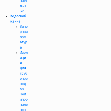
пите
льн
ые
Водоснаб
жение
Запо
рная
арм
атур
а
Изол
яци
я
для
труб
опро
вод
ов
Пол
ипро
пиле
нов