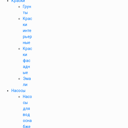
Краски
Грун
ты
Крас
ки
инте
рьер
ные
Крас
ки
фас
адн
ые
Эма
ли
Насосы
Насо
сы
для
вод
осна
бже