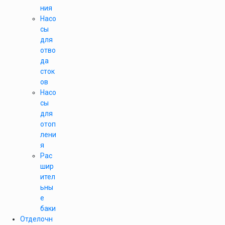
ния
Насо
сы
для
отво
да
сток
ов
Насо
сы
для
отоп
лени
я
Рас
шир
ител
ьны
е
баки
Отделочн