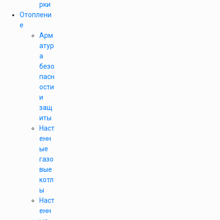
рки
Отоплени
е
Арм
атур
а
безо
пасн
ости
и
защ
иты
Наст
енн
ые
газо
вые
котл
ы
Наст
енн