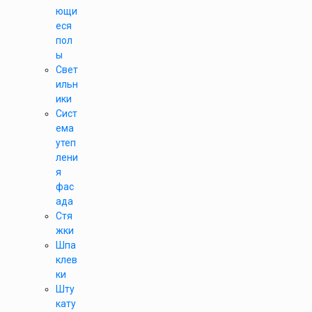
ющи
еся
пол
ы
Свет
ильн
ики
Сист
ема
утеп
лени
я
фас
ада
Стя
жки
Шпа
клев
ки
Шту
кату