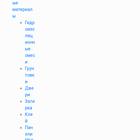
ые
материал
ы
Гидр
оизо
ляц
ионн
ые
смес
и
Грун
товк
и
Две
ри
Зати
рка
Кле
й
Пан
ели