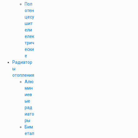
Пол
отен
цесу
шит
ели
елек
трич
ески
е
Радиатор
ы
отопления
Алю
мин
иев
ые
рад
иато
ры
Бим
етал