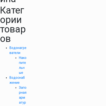
Катег
ории
товар
ов
Водонагре
ватели
Нако
пите
льн
ые
Водоснаб
жение
Запо
рная
арм
атур