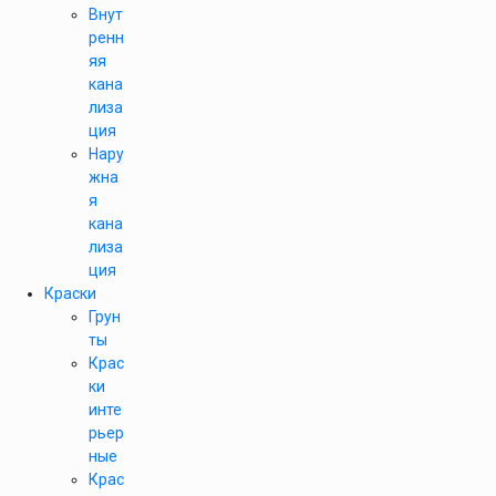
Внут
ренн
яя
кана
лиза
ция
Нару
жна
я
кана
лиза
ция
Краски
Грун
ты
Крас
ки
инте
рьер
ные
Крас