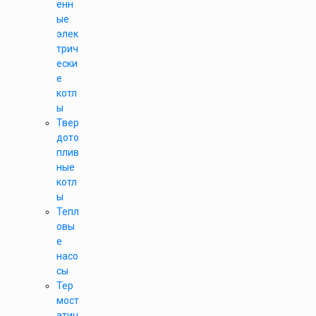
енн
ые
элек
трич
ески
е
котл
ы
Твер
дото
плив
ные
котл
ы
Тепл
овы
е
насо
сы
Тер
мост
атич