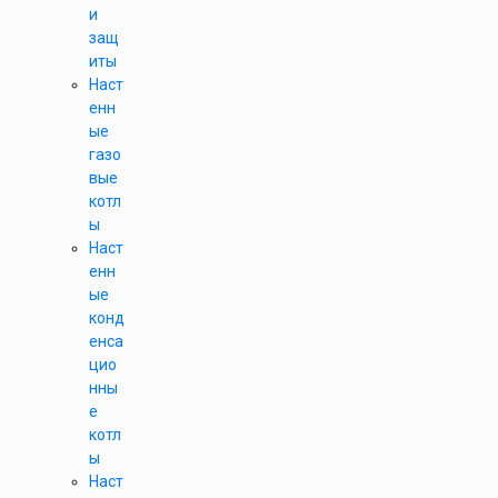
и
защ
иты
Наст
енн
ые
газо
вые
котл
ы
Наст
енн
ые
конд
енса
цио
нны
е
котл
ы
Наст