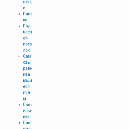
етик
и
Плит
ка
Под
весн
ой
пото
лок
Сам
овы
равн
ива
ющи
еся
пол
ы
Свет
ильн
ики
Сист
ема