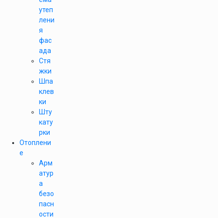
утеп
лени
я
фас
ада
Стя
жки
Шпа
клев
ки
Шту
кату
рки
Отоплени
е
Арм
атур
а
безо
пасн
ости