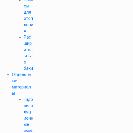
сы
для
отоп
лени
я
Рас
шир
ител
ьны
е
баки
Отделочн
ые
материал
ы
Гидр
оизо
ляц
ионн
ые
смес