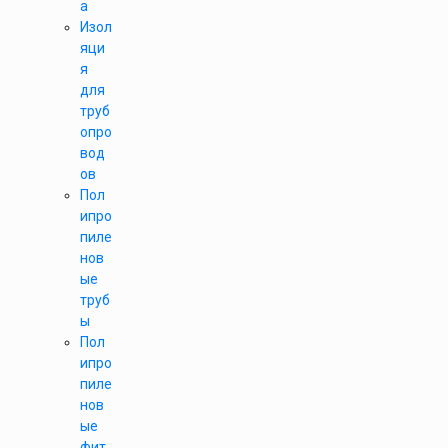
а
Изол
яци
я
для
труб
опро
вод
ов
Пол
ипро
пиле
нов
ые
труб
ы
Пол
ипро
пиле
нов
ые
фит