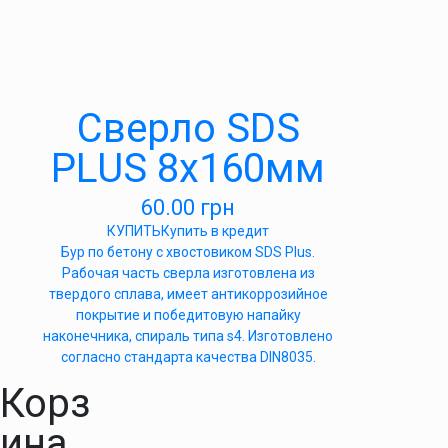
Сверло SDS
PLUS 8х160мм
60.00
грн
КУПИТЬ
Купить в кредит
Бур по бетону с хвостовиком SDS Plus.
Рабочая часть сверла изготовлена из
твердого сплава, имеет антикоррозийное
покрытие и победитовую напайку
наконечника, спираль типа s4. Изготовлено
согласно стандарта качества DIN8035.
Корз
ина