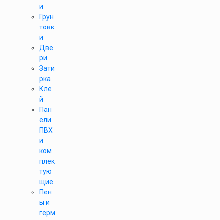
и
Грун
товк
и
Две
ри
Зати
рка
Кле
й
Пан
ели
ПВХ
и
ком
плек
тую
щие
Пен
ы и
герм