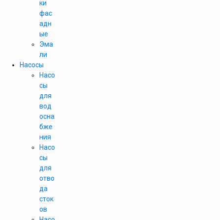
ки
фас
адн
ые
Эма
ли
Насосы
Насо
сы
для
вод
осна
бже
ния
Насо
сы
для
отво
да
сток
ов
Насо