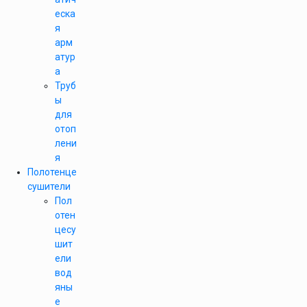
еска
я
арм
атур
а
Труб
ы
для
отоп
лени
я
Полотенце
сушители
Пол
отен
цесу
шит
ели
вод
яны
е