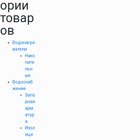
ории
товар
ов
Водонагре
ватели
Нако
пите
льн
ые
Водоснаб
жение
Запо
рная
арм
атур
а
Изол
яци