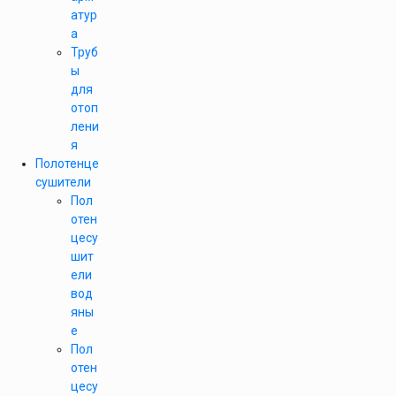
атур
а
Труб
ы
для
отоп
лени
я
Полотенце
сушители
Пол
отен
цесу
шит
ели
вод
яны
е
Пол
отен
цесу