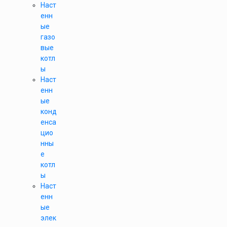
Наст
енн
ые
газо
вые
котл
ы
Наст
енн
ые
конд
енса
цио
нны
е
котл
ы
Наст
енн
ые
элек