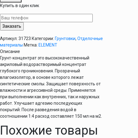
Грунт
Купить в один клик
концентрат
прозрачный
1л
Елемент
Артикул:
31723
Категории:
Грунтовки
,
Отделочные
материалы
Метка:
ELEMENT
Описание
Грунт-концентрат это высококачественный
акриловый водорастворимый концентрат
глубокого проникновения. Прозрачный
влагоизолятор, в основе которого лежат
синтетические смолы. Защищает поверхность от
влажности и агрессивной среды. Применяется
при выполнении как внутренних, так и наружных
работ. Улучшает адгезию последующих
покрытий. После разведения водой в
соотношении 1:4 расход составляет 150 мл на м2.
Похожие товары