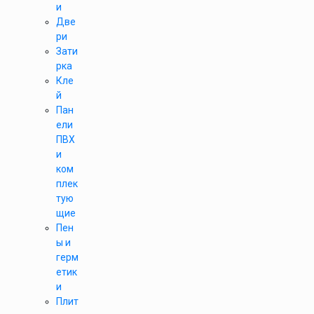
и
Две
ри
Зати
рка
Кле
й
Пан
ели
ПВХ
и
ком
плек
тую
щие
Пен
ы и
герм
етик
и
Плит