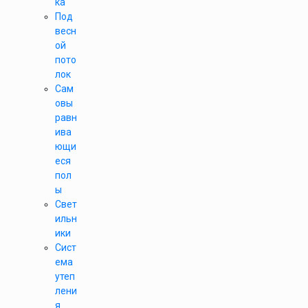
ка
Под
весн
ой
пото
лок
Сам
овы
равн
ива
ющи
еся
пол
ы
Свет
ильн
ики
Сист
ема
утеп
лени
я