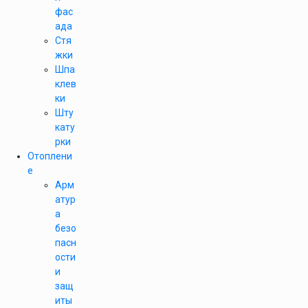
фас
ада
Стя
жки
Шпа
клев
ки
Шту
кату
рки
Отоплени
е
Арм
атур
а
безо
пасн
ости
и
защ
иты