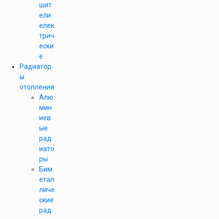
шит
ели
елек
трич
ески
е
Радиатор
ы
отопления
Алю
мин
иев
ые
рад
иато
ры
Бим
етал
личе
ские
рад