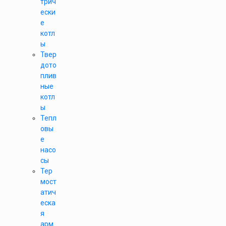
трич
ески
е
котл
ы
Твер
дото
плив
ные
котл
ы
Тепл
овы
е
насо
сы
Тер
мост
атич
еска
я
арм