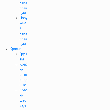
кана
лиза
ция
Нару
жна
я
кана
лиза
ция
Краски
Грун
ты
Крас
ки
инте
рьер
ные
Крас
ки
фас
адн