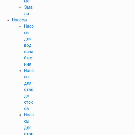
ые
Эма
ли
Насосы
Насо
сы
для
вод
осна
бже
ния
Насо
сы
для
отво
да
сток
ов
Насо
сы
для
отоп