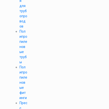
я
для
труб
опро
вод
ов
Пол
ипро
пиле
нов
ые
труб
ы
Пол
ипро
пиле
нов
ые
фит
инги
Прес
с