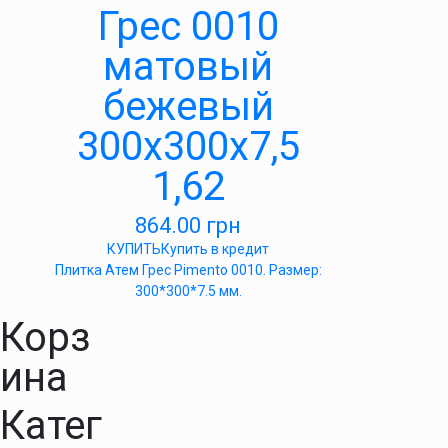
Грес 0010
матовый
бежевый
300х300х7,5
1,62
864.00
грн
КУПИТЬ
Купить в кредит
Плитка Атем Грес Pimento 0010. Размер:
300*300*7.5 мм.
Корз
ина
Катег