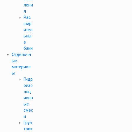
лени
я
Рас
шир
ител
ьны
е
баки
Отделочн
ые
материал
ы
Гидр
оизо
ляц
ионн
ые
смес
и
Грун
товк