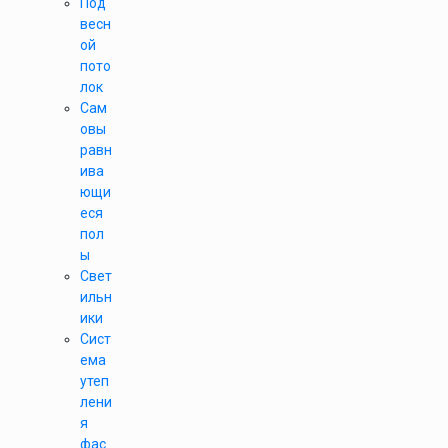
Под
весн
ой
пото
лок
Сам
овы
равн
ива
ющи
еся
пол
ы
Свет
ильн
ики
Сист
ема
утеп
лени
я
фас