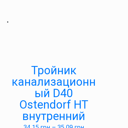
Тройник
канализационн
ый D40
Ostendorf HT
внутренний
34.15
грн
–
35.09
грн