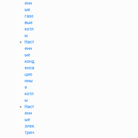
енн
ые
газо
вые
котл
ы
Наст
енн
ые
конд
енса
цио
нны
е
котл
ы
Наст
енн
ые
элек
трич