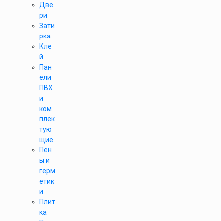
Две
ри
Зати
рка
Кле
й
Пан
ели
ПВХ
и
ком
плек
тую
щие
Пен
ы и
герм
етик
и
Плит
ка