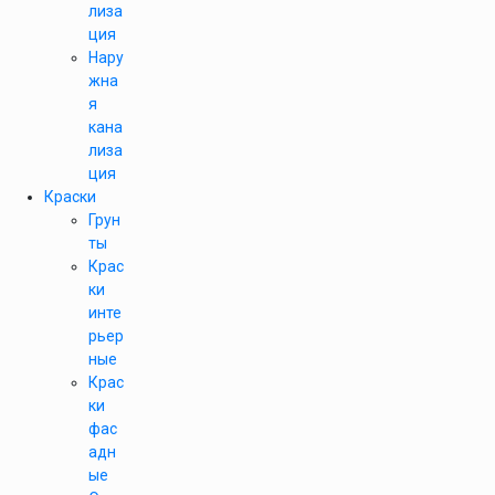
лиза
ция
Нару
жна
я
кана
лиза
ция
Краски
Грун
ты
Крас
ки
инте
рьер
ные
Крас
ки
фас
адн
ые