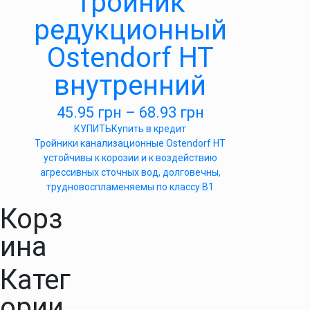
Тройник
редукционный
Ostendorf HT
внутренний
45.95
грн
–
68.93
грн
КУПИТЬ
Купить в кредит
Тройники канализационные Ostendorf HT
устойчивы к корозии и к воздействию
агрессивных сточных вод, долговечны,
трудновоспламеняемы по классу B1
Корз
ина
Катег
ории