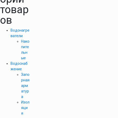
товар
ов
Водонагре
ватели
Нако
пите
льн
ые
Водоснаб
жение
Запо
рная
арм
атур
а
Изол
яци
я