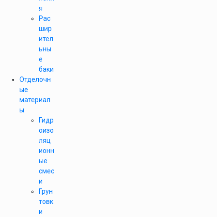
я
Рас
шир
ител
ьны
е
баки
Отделочн
ые
материал
ы
Гидр
оизо
ляц
ионн
ые
смес
и
Грун
товк
и