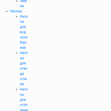
Эма
ли
Насосы
Насо
сы
для
вод
осна
бже
ния
Насо
сы
для
отво
да
сток
ов
Насо
сы
для
отоп
лени