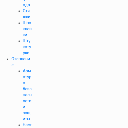
ада
Стя
жки
Шпа
клев
ки
Шту
кату
рки
Отоплени
е
Арм
атур
а
безо
пасн
ости
и
защ
иты
Наст