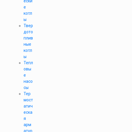
ески
е
котл
ы
Твер
дото
плив
ные
котл
ы
Тепл
овы
е
насо
сы
Тер
мост
атич
еска
я
арм
атур