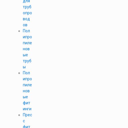
для
труб
опро
вод
ов
Пол
ипро
пиле
нов
ые
труб
ы
Пол
ипро
пиле
нов
ые
фит
инги
Прес
с
фит