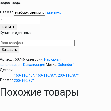
водоотвода.
Размер
Очистить
Количество
товара
КУПИТЬ
Тройник
Купить в один клик
редукционный
Ostendorf
KG
наружный
Артикул:
50746
Категории:
Наружная
канализация
,
Канализация
Метка:
Ostendorf
Детали
160/110/45*
,
160/110/87*
,
200/110/87*
,
Размер
200/160/87*
Похожие товары