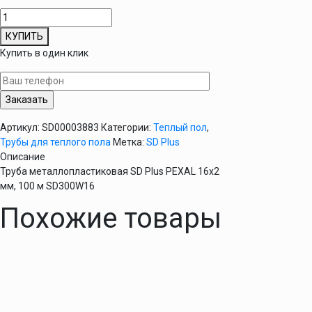
Количество
товара
КУПИТЬ
Труба
Купить в один клик
металлопластиковая
SD
Plus
PEXAL
16х2
Артикул:
SD00003883
Категории:
Теплый пол
,
мм,
Трубы для теплого пола
Метка:
SD Plus
100
Описание
м
Труба металлопластиковая SD Plus PEXAL 16х2
SD300W16
мм, 100 м SD300W16
Похожие товары