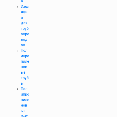
а
Изол
яци
я
для
труб
опро
вод
ов
Пол
ипро
пиле
нов
ые
труб
ы
Пол
ипро
пиле
нов
ые
фит