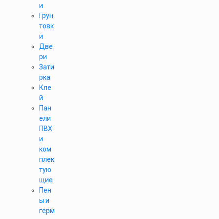
и
Грун
товк
и
Две
ри
Зати
рка
Кле
й
Пан
ели
ПВХ
и
ком
плек
тую
щие
Пен
ы и
герм