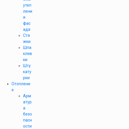
утеп
лени
я
фас
ада
Стя
жки
Шпа
клев
ки
Шту
кату
рки
Отоплени
е
Арм
атур
а
безо
пасн
ости