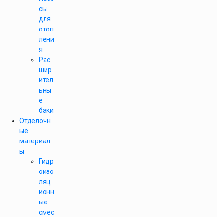
сы
для
отоп
лени
я
Рас
шир
ител
ьны
е
баки
Отделочн
ые
материал
ы
Гидр
оизо
ляц
ионн
ые
смес