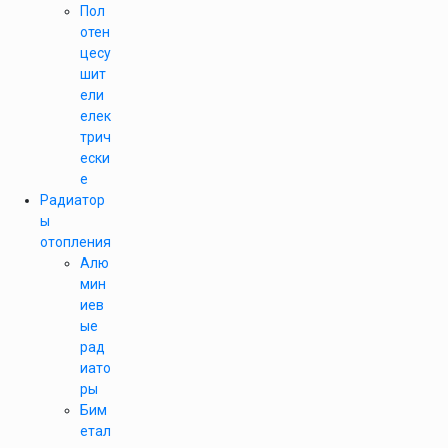
Пол
отен
цесу
шит
ели
елек
трич
ески
е
Радиатор
ы
отопления
Алю
мин
иев
ые
рад
иато
ры
Бим
етал