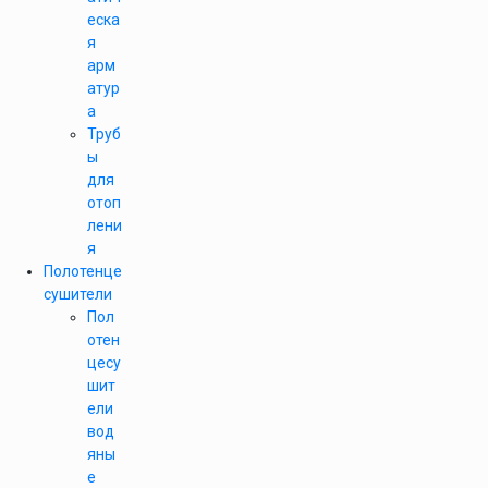
еска
я
арм
атур
а
Труб
ы
для
отоп
лени
я
Полотенце
сушители
Пол
отен
цесу
шит
ели
вод
яны
е