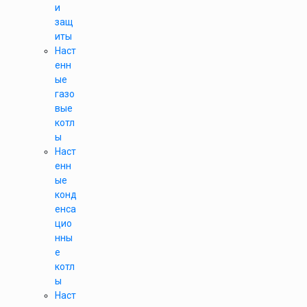
и
защ
иты
Наст
енн
ые
газо
вые
котл
ы
Наст
енн
ые
конд
енса
цио
нны
е
котл
ы
Наст