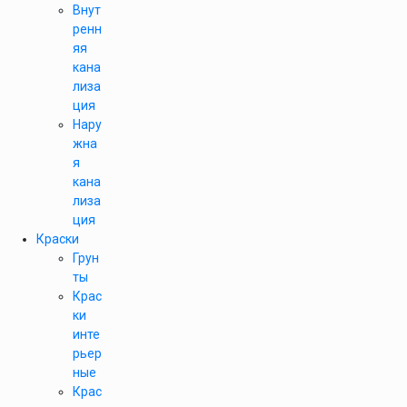
Внут
ренн
яя
кана
лиза
ция
Нару
жна
я
кана
лиза
ция
Краски
Грун
ты
Крас
ки
инте
рьер
ные
Крас