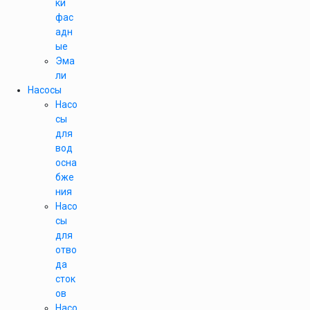
ки
фас
адн
ые
Эма
ли
Насосы
Насо
сы
для
вод
осна
бже
ния
Насо
сы
для
отво
да
сток
ов
Насо