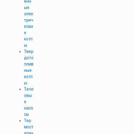
енн
ые
элек
трич
ески
е
котл
ы
Твер
дото
плив
ные
котл
ы
Тепл
овы
е
насо
сы
Тер
мост
атич