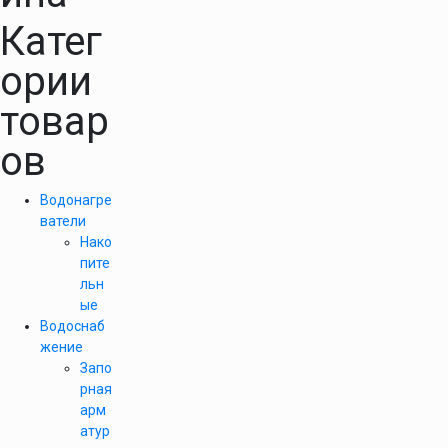
Катег
ории
товар
ов
Водонагре
ватели
Нако
пите
льн
ые
Водоснаб
жение
Запо
рная
арм
атур