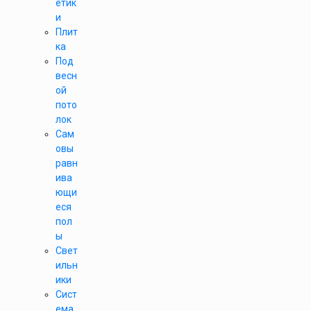
етик
и
Плит
ка
Под
весн
ой
пото
лок
Сам
овы
равн
ива
ющи
еся
пол
ы
Свет
ильн
ики
Сист
ема