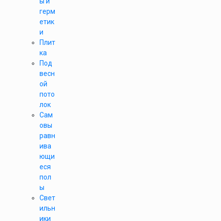
ы и
герм
етик
и
Плит
ка
Под
весн
ой
пото
лок
Сам
овы
равн
ива
ющи
еся
пол
ы
Свет
ильн
ики