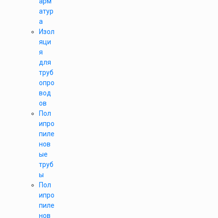
арм
атур
а
Изол
яци
я
для
труб
опро
вод
ов
Пол
ипро
пиле
нов
ые
труб
ы
Пол
ипро
пиле
нов