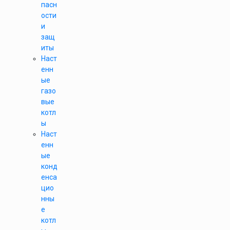
пасн
ости
и
защ
иты
Наст
енн
ые
газо
вые
котл
ы
Наст
енн
ые
конд
енса
цио
нны
е
котл