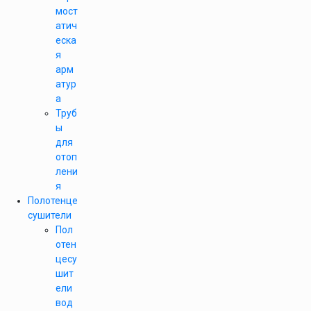
мост
атич
еска
я
арм
атур
а
Труб
ы
для
отоп
лени
я
Полотенце
сушители
Пол
отен
цесу
шит
ели
вод