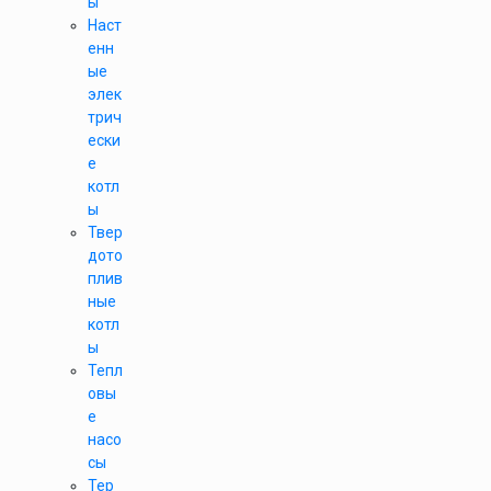
ы
Наст
енн
ые
элек
трич
ески
е
котл
ы
Твер
дото
плив
ные
котл
ы
Тепл
овы
е
насо
сы
Тер