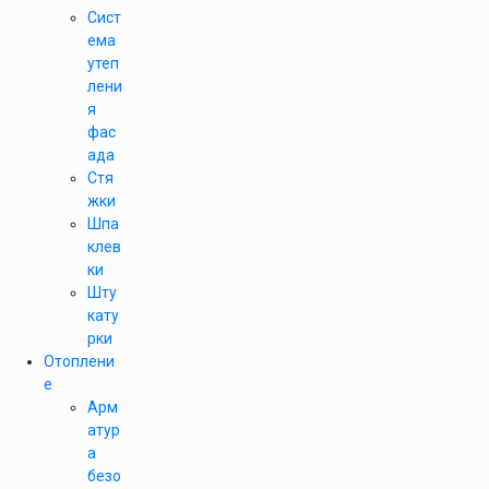
Сист
ема
утеп
лени
я
фас
ада
Стя
жки
Шпа
клев
ки
Шту
кату
рки
Отоплени
е
Арм
атур
а
безо