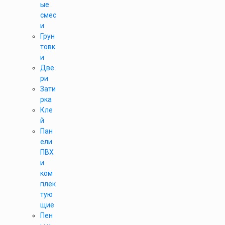
ые
смес
и
Грун
товк
и
Две
ри
Зати
рка
Кле
й
Пан
ели
ПВХ
и
ком
плек
тую
щие
Пен