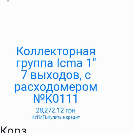
Коллекторная
группа Icma 1″
7 выходов, с
расходомером
№K0111
28,272.12
грн
КУПИТЬ
Купить в кредит
Корз