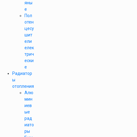
яны
е
Пол
отен
цесу
шит
ели
елек
трич
ески
е
Радиатор
ы
отопления
Алю
мин
иев
ые
рад
иато
ры