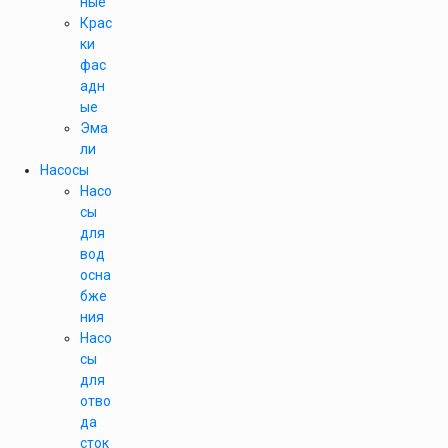
ные
Крас
ки
фас
адн
ые
Эма
ли
Насосы
Насо
сы
для
вод
осна
бже
ния
Насо
сы
для
отво
да
сток