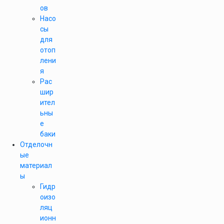
ов
Насо
сы
для
отоп
лени
я
Рас
шир
ител
ьны
е
баки
Отделочн
ые
материал
ы
Гидр
оизо
ляц
ионн