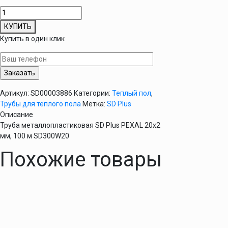
Количество
товара
КУПИТЬ
Труба
Купить в один клик
металлопластиковая
SD
Plus
PEXAL
20х2
Артикул:
SD00003886
Категории:
Теплый пол
,
мм,
Трубы для теплого пола
Метка:
SD Plus
100
Описание
м
Труба металлопластиковая SD Plus PEXAL 20х2
SD300W20
мм, 100 м SD300W20
Похожие товары