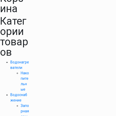
ина
Катег
ории
товар
ов
Водонагре
ватели
Нако
пите
льн
ые
Водоснаб
жение
Запо
рная