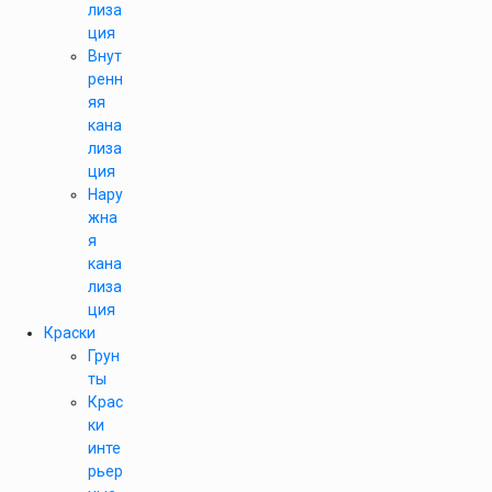
лиза
ция
Внут
ренн
яя
кана
лиза
ция
Нару
жна
я
кана
лиза
ция
Краски
Грун
ты
Крас
ки
инте
рьер