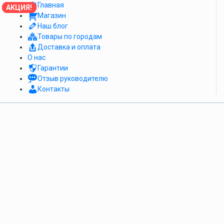
Главная
АКЦИЯ!
АКЦИЯ!
АКЦИЯ!
АКЦИЯ!
АКЦИЯ!
АКЦИЯ!
АКЦИЯ!
АКЦИЯ!
АКЦИЯ!
Магазин
Наш блог
Товары по городам
Доставка и оплата
О нас
Гарантии
Отзыв руководителю
Контакты