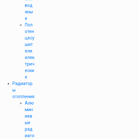
вод
яны
е
Пол
отен
цесу
шит
ели
елек
трич
ески
е
Радиатор
ы
отопления
Алю
мин
иев
ые
рад
иато