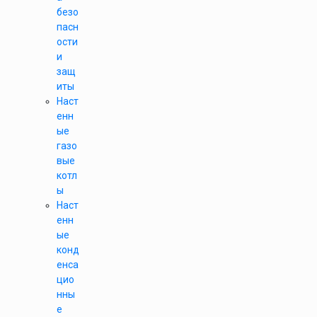
безо
пасн
ости
и
защ
иты
Наст
енн
ые
газо
вые
котл
ы
Наст
енн
ые
конд
енса
цио
нны
е