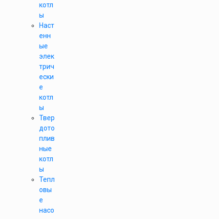
котл
ы
Наст
енн
ые
элек
трич
ески
е
котл
ы
Твер
дото
плив
ные
котл
ы
Тепл
овы
е
насо