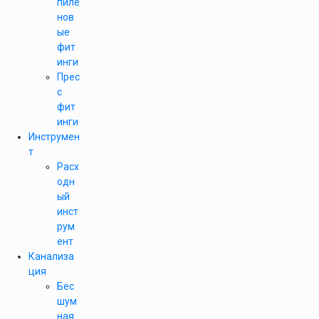
пиле
нов
ые
фит
инги
Прес
с
фит
инги
Инструмен
т
Расх
одн
ый
инст
рум
ент
Канализа
ция
Бес
шум
ная