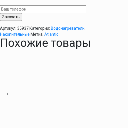
Atlantic
HM
80
(гориз.)
Артикул:
35937
Категории:
Водонагреватели
,
Накопительные
Метка:
Atlantic
Похожие товары