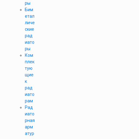
ры
Бим
етал
личе
ские
рад
иато
ры
Ком
плек
тую
щие
к
рад
иато
рам
Рад
иато
рная
арм
атур