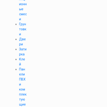
ионн
ые
смес
и
Грун
товк
и
Две
ри
Зати
рка
Кле
й
Пан
ели
ПВХ
и
ком
плек
тую
щие