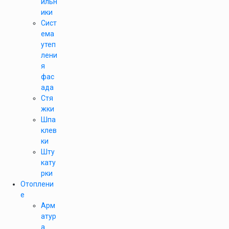
ильн
ики
Сист
ема
утеп
лени
я
фас
ада
Стя
жки
Шпа
клев
ки
Шту
кату
рки
Отоплени
е
Арм
атур
а