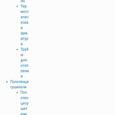
сы
Тер
мост
атич
еска
я
арм
атур
а
Труб
ы
для
отоп
лени
я
Полотенце
сушители
Пол
отен
цесу
шит
ели