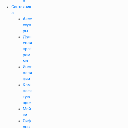
а
Сантехник
а
Аксе
ссуа
ры
Душ
евая
прог
рам
ма
Инст
алля
ции
Ком
плек
тую
щие
Мой
ки
Сиф
оны