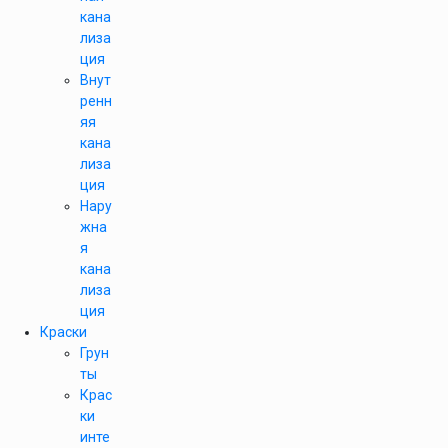
кана
лиза
ция
Внут
ренн
яя
кана
лиза
ция
Нару
жна
я
кана
лиза
ция
Краски
Грун
ты
Крас
ки
инте