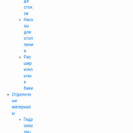
да
сток
ов
Насо
сы
для
отоп
лени
я
Рас
шир
ител
ьны
е
баки
Отделочн
ые
материал
ы
Гидр
оизо
ляц