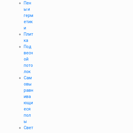
Пен
ы и
герм
етик
и
Плит
ка
Под
весн
ой
пото
лок
Сам
овы
равн
ива
ющи
еся
пол
ы
Свет