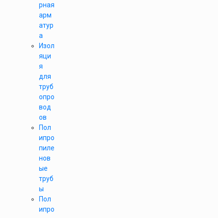
рная
арм
атур
а
Изол
яци
я
для
труб
опро
вод
ов
Пол
ипро
пиле
нов
ые
труб
ы
Пол
ипро