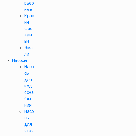
рьер
ные
Крас
ки
фас
адн
ые
Эма
ли
Насосы
Насо
сы
для
вод
осна
бже
ния
Насо
сы
для
отво