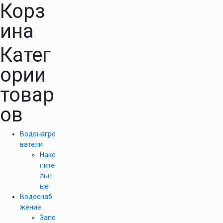
Корз
ина
Катег
ории
товар
ов
Водонагре
ватели
Нако
пите
льн
ые
Водоснаб
жение
Запо