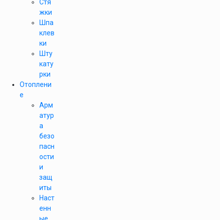
Стя
жки
Шпа
клев
ки
Шту
кату
рки
Отоплени
е
Арм
атур
а
безо
пасн
ости
и
защ
иты
Наст
енн
ые