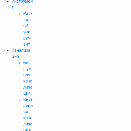
Инструмен
т
Расх
одн
ый
инст
рум
ент
Канализа
ция
Бес
шум
ная
кана
лиза
ция
Внут
ренн
яя
кана
лиза
ция