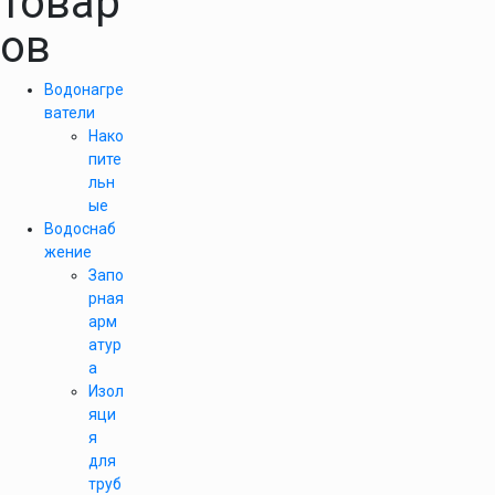
товар
ов
Водонагре
ватели
Нако
пите
льн
ые
Водоснаб
жение
Запо
рная
арм
атур
а
Изол
яци
я
для
труб