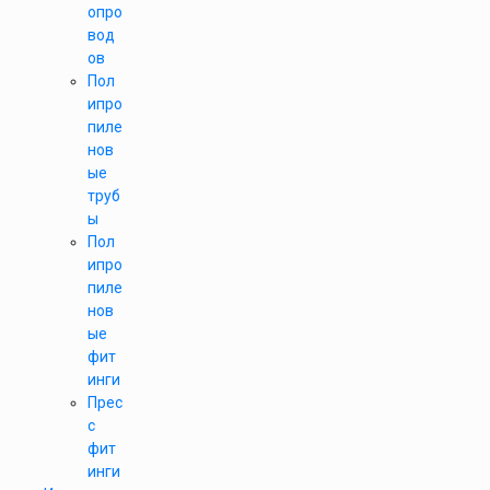
опро
вод
ов
Пол
ипро
пиле
нов
ые
труб
ы
Пол
ипро
пиле
нов
ые
фит
инги
Прес
с
фит
инги