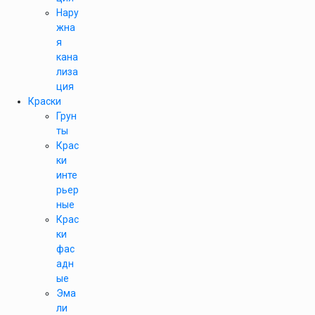
Нару
жна
я
кана
лиза
ция
Краски
Грун
ты
Крас
ки
инте
рьер
ные
Крас
ки
фас
адн
ые
Эма
ли