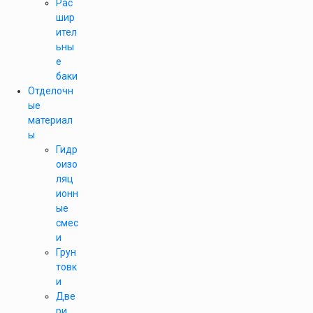
Рас
шир
ител
ьны
е
баки
Отделочн
ые
материал
ы
Гидр
оизо
ляц
ионн
ые
смес
и
Грун
товк
и
Две
ри