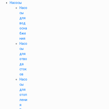
Насосы
Насо
сы
для
вод
осна
бже
ния
Насо
сы
для
отво
да
сток
ов
Насо
сы
для
отоп
лени
я