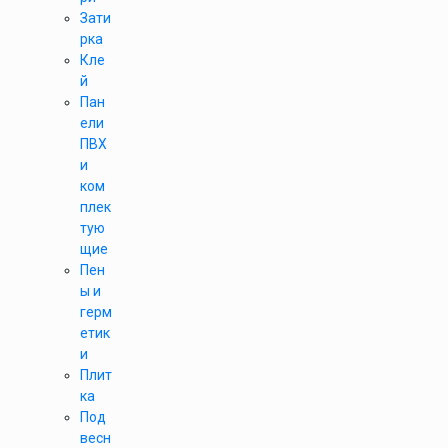
Зати
рка
Кле
й
Пан
ели
ПВХ
и
ком
плек
тую
щие
Пен
ы и
герм
етик
и
Плит
ка
Под
весн