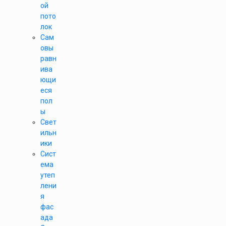
ой
пото
лок
Сам
овы
равн
ива
ющи
еся
пол
ы
Свет
ильн
ики
Сист
ема
утеп
лени
я
фас
ада