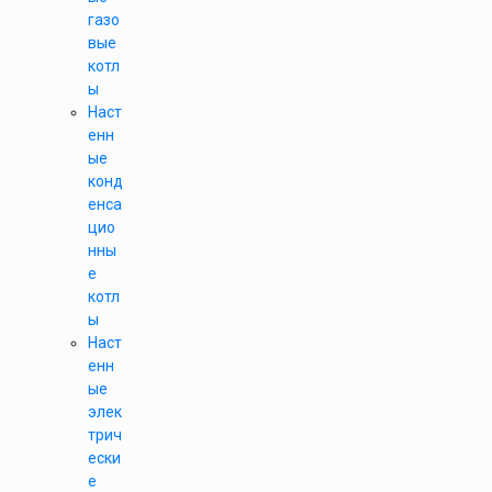
газо
вые
котл
ы
Наст
енн
ые
конд
енса
цио
нны
е
котл
ы
Наст
енн
ые
элек
трич
ески
е