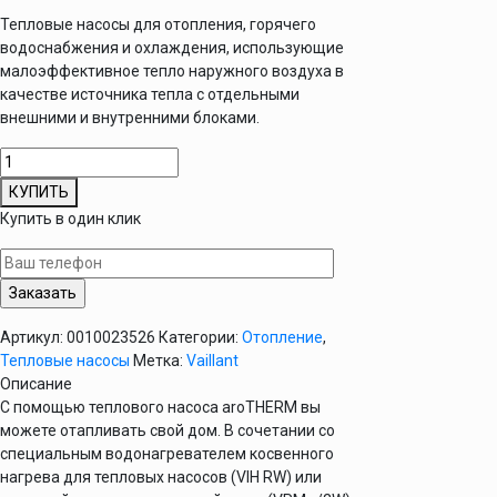
Тепловые насосы для отопления, горячего
водоснабжения и охлаждения, использующие
малоэффективное тепло наружного воздуха в
качестве источника тепла с отдельными
внешними и внутренними блоками.
Количество
товара
КУПИТЬ
VWL
Купить в один клик
127/5
IS
Внутренний
тепловой
насос
Артикул:
0010023526
Категории:
Отопление
,
для
Тепловые насосы
Метка:
Vaillant
работы
Описание
с
С помощью теплового насоса aroTHERM вы
aroTHERM
можете отапливать свой дом. В сочетании со
VWL
специальным водонагревателем косвенного
125/5
нагрева для тепловых насосов (VIH RW) или
AS