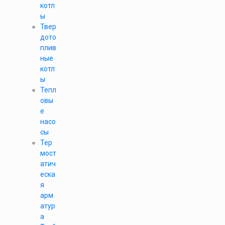
котл
ы
Твер
дото
плив
ные
котл
ы
Тепл
овы
е
насо
сы
Тер
мост
атич
еска
я
арм
атур
а