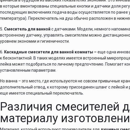
финансы в будущем из высоких показателях экономии. Это иннов
в которые вмонтированы специальные кнопки и датчики доля регу
последующих включениях подача воды осуществляется по ранее 
температура). Переключатель на душ обычно расположен в нижней
5.
Смеситель для ванной
с датчиками. Модели, немного напомин
встроенному датчику, управлять смесителем можно дистанционно
уровнем экономии и гигиеничности.
6.
Каскадные смесители для ванной комнаты –
еще одна иннов
к бесконтактной. В таких моделях имеется встроенный микропроц
лейка может подобраться по личному предпочтению. Помогает ко
установленным параметрам.
Но ванна – это место, где используются не совсем привычные кра
дополнительный отвод, к которому присоединен шланг с лейкой и
еще имеется специальный переключатель.
Различия смесителей д
материалу изготовлен
Материал, который используют производители для
душевых смес