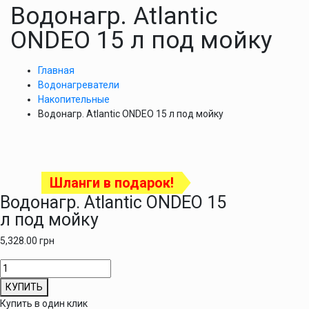
Водонагр. Atlantic
ONDEO 15 л под мойку
Главная
Водонагреватели
Накопительные
Водонагр. Atlantic ONDEO 15 л под мойку
Шланги в подарок!
Водонагр. Atlantic ONDEO 15
л под мойку
5,328.00
грн
Количество
товара
КУПИТЬ
Водонагр.
Купить в один клик