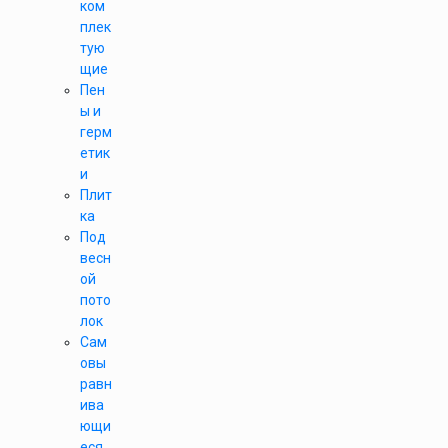
ком
плек
тую
щие
Пен
ы и
герм
етик
и
Плит
ка
Под
весн
ой
пото
лок
Сам
овы
равн
ива
ющи
еся