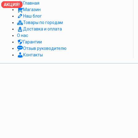
Главная
АКЦИЯ!
АКЦИЯ!
АКЦИЯ!
АКЦИЯ!
АКЦИЯ!
АКЦИЯ!
АКЦИЯ!
АКЦИЯ!
АКЦИЯ!
Магазин
Наш блог
Товары по городам
Доставка и оплата
О нас
Гарантии
Отзыв руководителю
Контакты