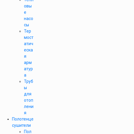
овы
е
насо
сы
Тер
мост
атич
еска
я
арм
атур
а
Труб
ы
для
отоп
лени
я
Полотенце
сушители
Пол