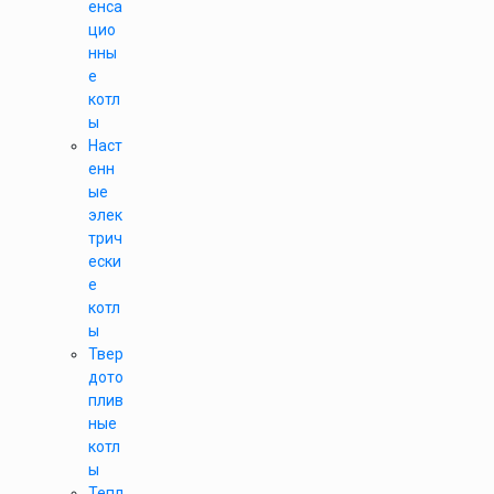
енса
цио
нны
е
котл
ы
Наст
енн
ые
элек
трич
ески
е
котл
ы
Твер
дото
плив
ные
котл
ы
Тепл