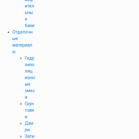
ител
ьны
е
баки
Отделочн
ые
материал
ы
Гидр
оизо
ляц
ионн
ые
смес
и
Грун
товк
и
Две
ри
Зати