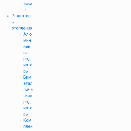
ески
е
Радиатор
ы
отопления
Алю
мин
иев
ые
рад
иато
ры
Бим
етал
личе
ские
рад
иато
ры
Ком
плек