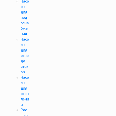
Насо
сы
для
вод
осна
бже
ния
Насо
сы
для
отво
да
сток
ов
Насо
сы
для
отоп
лени
я
Рас
шир