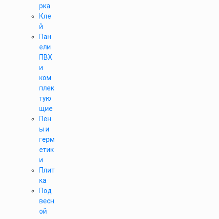
рка
Кле
й
Пан
ели
ПВХ
и
ком
плек
тую
щие
Пен
ы и
герм
етик
и
Плит
ка
Под
весн
ой