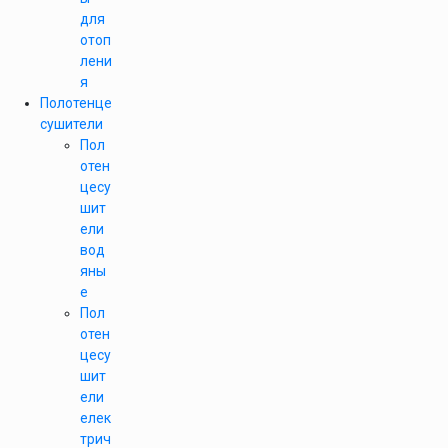
для
отоп
лени
я
Полотенце
сушители
Пол
отен
цесу
шит
ели
вод
яны
е
Пол
отен
цесу
шит
ели
елек
трич