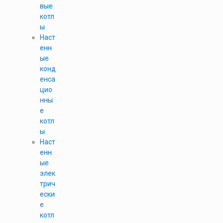
вые
котл
ы
Наст
енн
ые
конд
енса
цио
нны
е
котл
ы
Наст
енн
ые
элек
трич
ески
е
котл