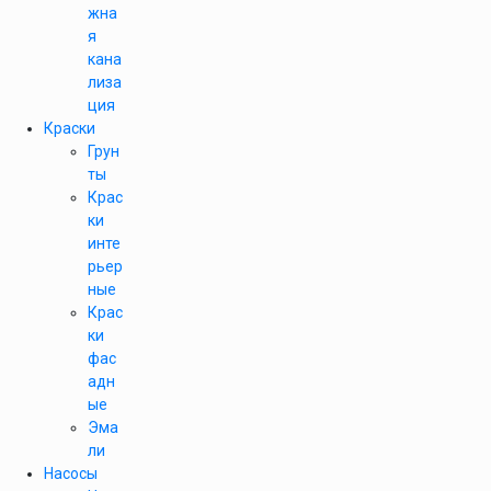
жна
я
кана
лиза
ция
Краски
Грун
ты
Крас
ки
инте
рьер
ные
Крас
ки
фас
адн
ые
Эма
ли
Насосы