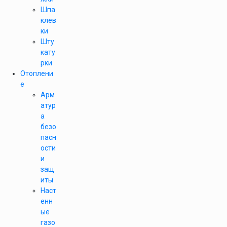
Шпа
клев
ки
Шту
кату
рки
Отоплени
е
Арм
атур
а
безо
пасн
ости
и
защ
иты
Наст
енн
ые
газо