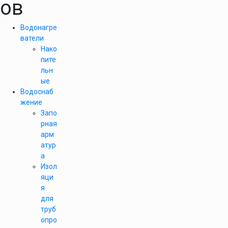
ов
Водонагре
ватели
Нако
пите
льн
ые
Водоснаб
жение
Запо
рная
арм
атур
а
Изол
яци
я
для
труб
опро