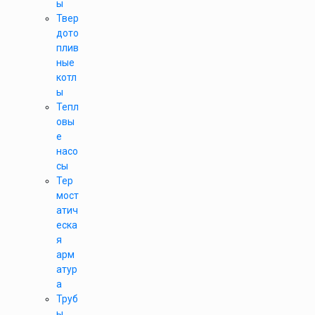
ы
Твер
дото
плив
ные
котл
ы
Тепл
овы
е
насо
сы
Тер
мост
атич
еска
я
арм
атур
а
Труб
ы