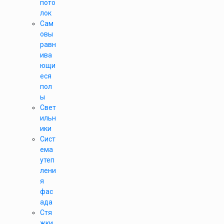
пото
лок
Сам
овы
равн
ива
ющи
еся
пол
ы
Свет
ильн
ики
Сист
ема
утеп
лени
я
фас
ада
Стя
жки