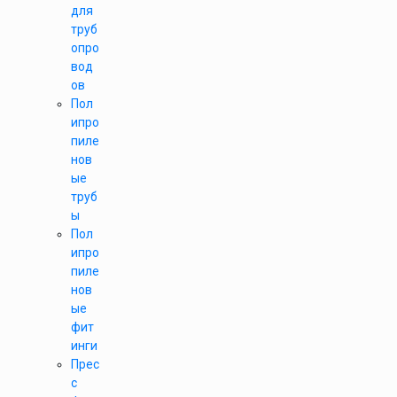
для
труб
опро
вод
ов
Пол
ипро
пиле
нов
ые
труб
ы
Пол
ипро
пиле
нов
ые
фит
инги
Прес
с