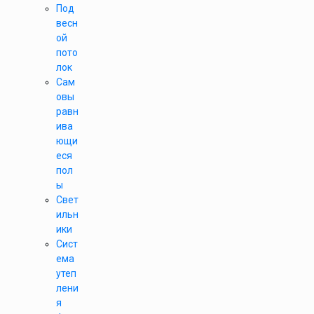
Под
весн
ой
пото
лок
Сам
овы
равн
ива
ющи
еся
пол
ы
Свет
ильн
ики
Сист
ема
утеп
лени
я