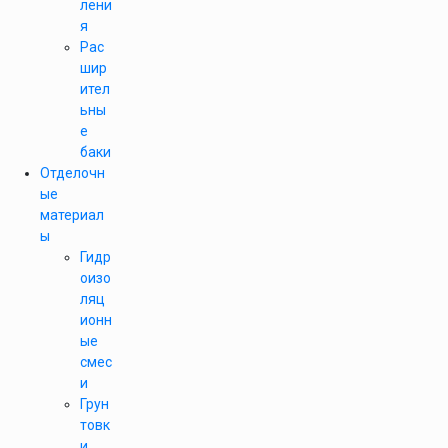
лени
я
Рас
шир
ител
ьны
е
баки
Отделочн
ые
материал
ы
Гидр
оизо
ляц
ионн
ые
смес
и
Грун
товк
и