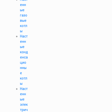
енн
ые
газо
вые
котл
ы
Наст
енн
ые
конд
енса
цио
нны
е
котл
ы
Наст
енн
ые
элек
трич