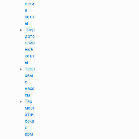
ески
е
котл
ы
Твер
дото
плив
ные
котл
ы
Тепл
овы
е
насо
сы
Тер
мост
атич
еска
я
арм