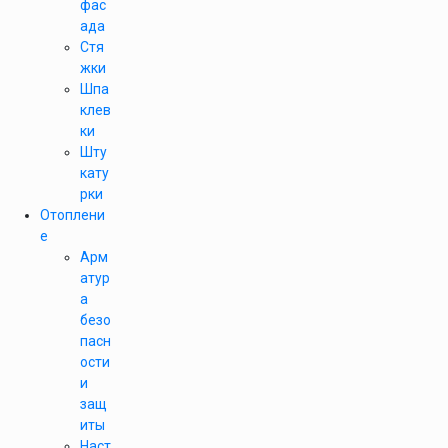
фас
ада
Стя
жки
Шпа
клев
ки
Шту
кату
рки
Отоплени
е
Арм
атур
а
безо
пасн
ости
и
защ
иты
Наст