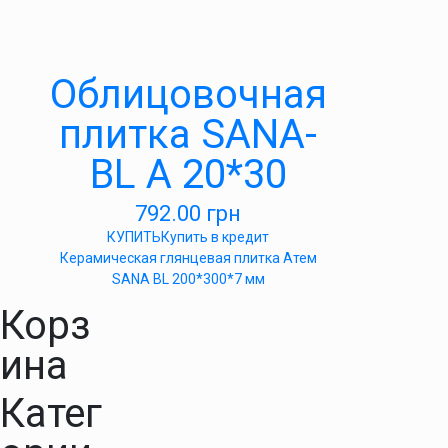
Облицовочная
плитка SANA-
BL А 20*30
792.00
грн
КУПИТЬ
Купить в кредит
Керамическая глянцевая плитка Атем
SANA BL 200*300*7 мм
Корз
ина
Катег