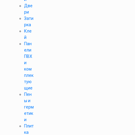
Две
ри
Зати
рка
Кле
й
Пан
ели
ПВХ
и
ком
плек
тую
щие
Пен
ы и
герм
етик
и
Плит
ка