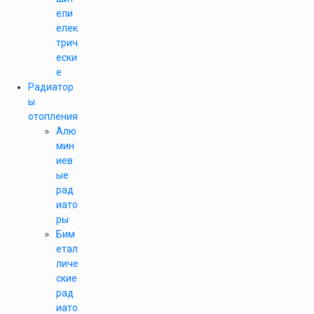
ели
елек
трич
ески
е
Радиатор
ы
отопления
Алю
мин
иев
ые
рад
иато
ры
Бим
етал
личе
ские
рад
иато