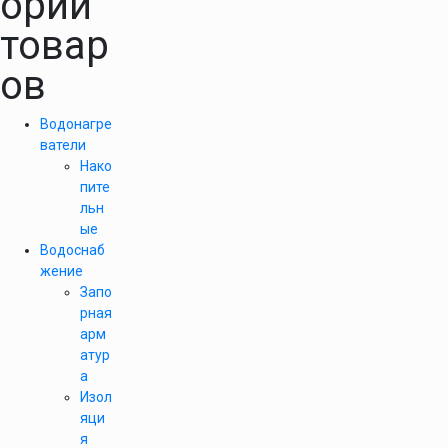
ории
товар
ов
Водонагре
ватели
Нако
пите
льн
ые
Водоснаб
жение
Запо
рная
арм
атур
а
Изол
яци
я