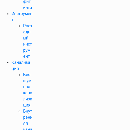
фит
инги
Инструмен
т
Расх
одн
ый
инст
рум
ент
Канализа
ция
Бес
шум
ная
кана
лиза
ция
Внут
ренн
яя
кана