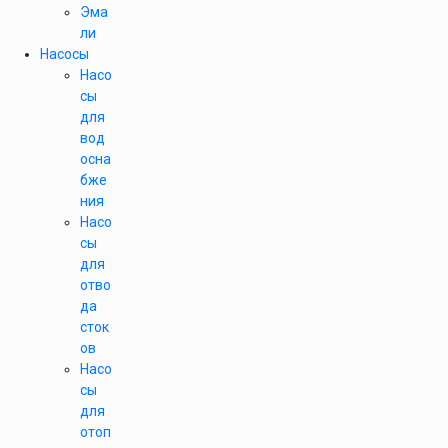
Эма
ли
Насосы
Насо
сы
для
вод
осна
бже
ния
Насо
сы
для
отво
да
сток
ов
Насо
сы
для
отоп