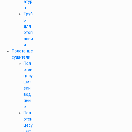
атур
а
Труб
ы
для
отоп
лени
я
Полотенце
сушители
Пол
отен
цесу
шит
ели
вод
яны
е
Пол
отен
цесу
шит