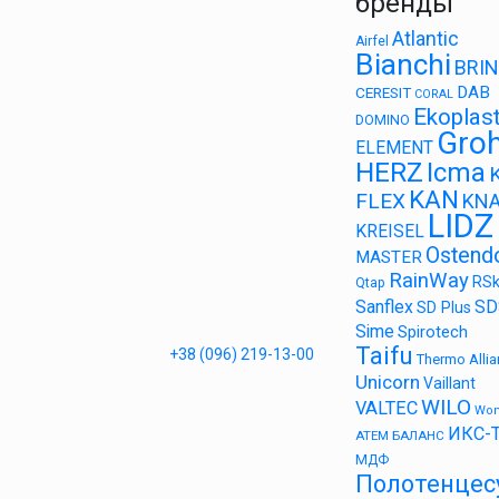
бренды
Atlantic
Airfel
Bianchi
BRI
DAB
CERESIT
CORAL
Ekoplast
DOMINO
Gro
ELEMENT
HERZ
Icma
KAN
FLEX
KN
LIDZ
KREISEL
Ostend
MASTER
RainWay
RS
Qtap
Sanflex
SD
SD Plus
Sime
Spirotech
Taifu
+38 (096) 219-13-00
Thermo Alli
Unicorn
Vaillant
WILO
VALTEC
Wo
ИКС-
АТЕМ
БАЛАНС
МДФ
Полотенцес