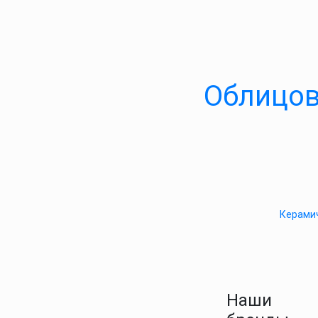
Облицов
Керамич
Наши