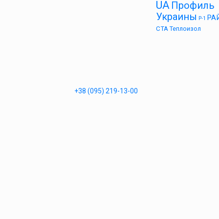
UA
Профиль
Украины
РА
Р-1
СТА
Теплоизол
+38 (095) 219-13-00