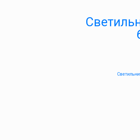
Светиль
Светильни