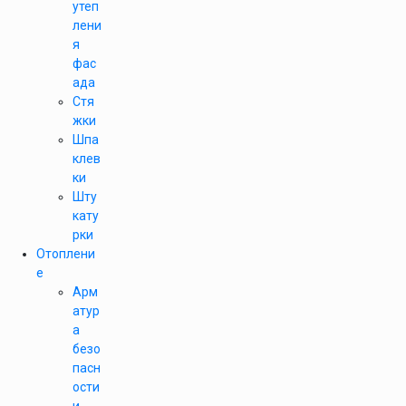
утеп
лени
я
фас
ада
Стя
жки
Шпа
клев
ки
Шту
кату
рки
Отоплени
е
Арм
атур
а
безо
пасн
ости