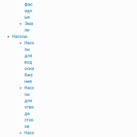
фас
адн
ые
Эма
ли
Насосы
Насо
сы
для
вод
осна
бже
ния
Насо
сы
для
отво
да
сток
ов
Насо