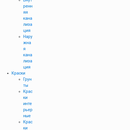
Внут
ренн
яя
кана
лиза
ция
Нару
жна
я
кана
лиза
ция
Краски
Грун
ты
Крас
ки
инте
рьер
ные
Крас
ки