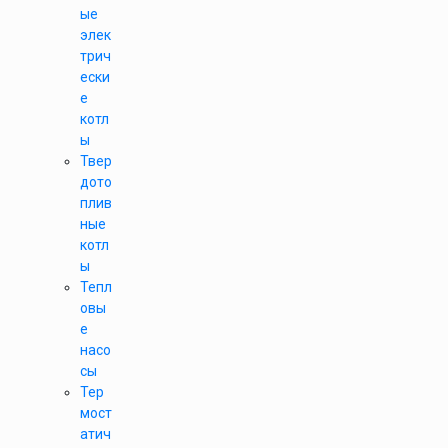
ые
элек
трич
ески
е
котл
ы
Твер
дото
плив
ные
котл
ы
Тепл
овы
е
насо
сы
Тер
мост
атич