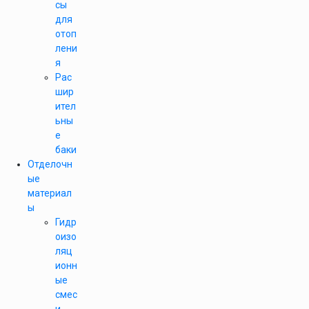
сы
для
отоп
лени
я
Рас
шир
ител
ьны
е
баки
Отделочн
ые
материал
ы
Гидр
оизо
ляц
ионн
ые
смес