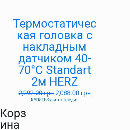
Термостатичес
кая головка с
накладным
датчиком 40-
70°С Standart
2м HERZ
2,292.00
грн
2,088.00
грн
КУПИТЬ
Купить в кредит
Корз
ина