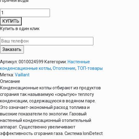
горячей воды
Количество
товара
КУПИТЬ
Котел
Купить в один клик
Vaillant
ecoTEC
IONI
VU
20CS/1-
Артикул:
0010024599
Категории:
Настенные
5
конденсационные котлы
,
Отопление
,
ТОП-товары
Метка:
Vaillant
Описание
Конденсационные котлы отбирают из продуктов
сгорания так называемую «скрытую» теплоту
конденсации, содержащуюся в водяном паре.
Это означает-экономный расход топлива и
высокие показатели по экологии. Газовый
настенный конденсационный отопительный
аппарат. Существенно увеличивают
эффективность сгорания газа. Система IoniDetect