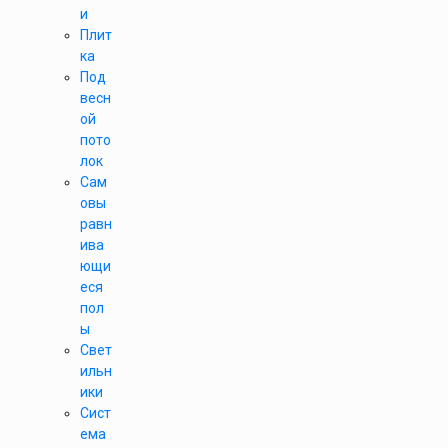
и
Плит
ка
Под
весн
ой
пото
лок
Сам
овы
равн
ива
ющи
еся
пол
ы
Свет
ильн
ики
Сист
ема