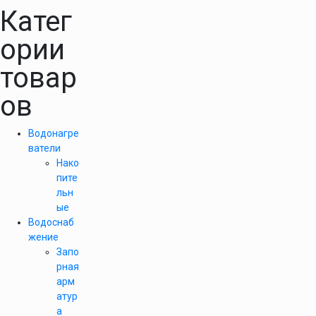
Катег
ории
товар
ов
Водонагре
ватели
Нако
пите
льн
ые
Водоснаб
жение
Запо
рная
арм
атур
а