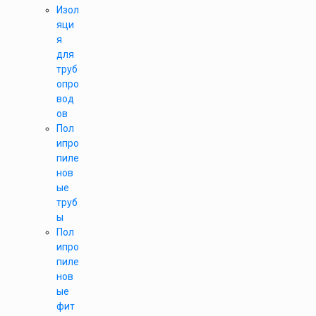
Изол
яци
я
для
труб
опро
вод
ов
Пол
ипро
пиле
нов
ые
труб
ы
Пол
ипро
пиле
нов
ые
фит