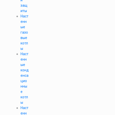
и
защ
иты
Наст
енн
ые
газо
вые
котл
ы
Наст
енн
ые
конд
енса
цио
нны
е
котл
ы
Наст
енн