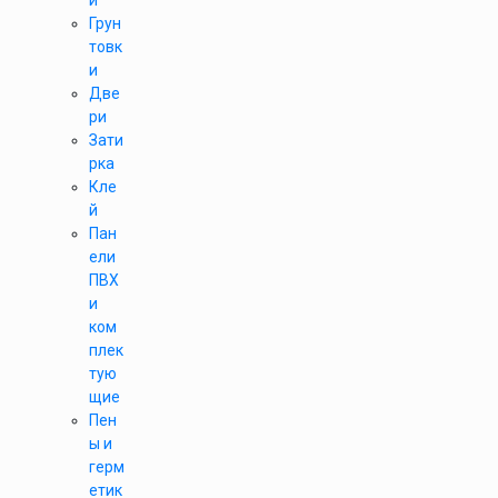
и
Грун
товк
и
Две
ри
Зати
рка
Кле
й
Пан
ели
ПВХ
и
ком
плек
тую
щие
Пен
ы и
герм
етик