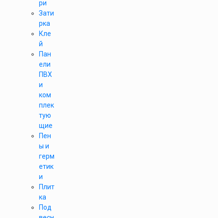
ри
Зати
рка
Кле
й
Пан
ели
ПВХ
и
ком
плек
тую
щие
Пен
ы и
герм
етик
и
Плит
ка
Под
весн