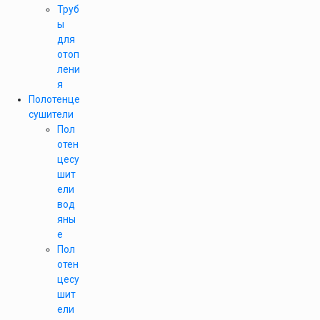
Труб
ы
для
отоп
лени
я
Полотенце
сушители
Пол
отен
цесу
шит
ели
вод
яны
е
Пол
отен
цесу
шит
ели