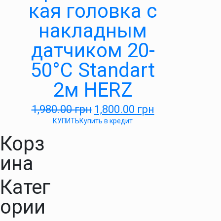
кая головка с
накладным
датчиком 20-
50°С Standart
2м HERZ
1,980.00
грн
1,800.00
грн
КУПИТЬ
Купить в кредит
Корз
ина
Катег
ории