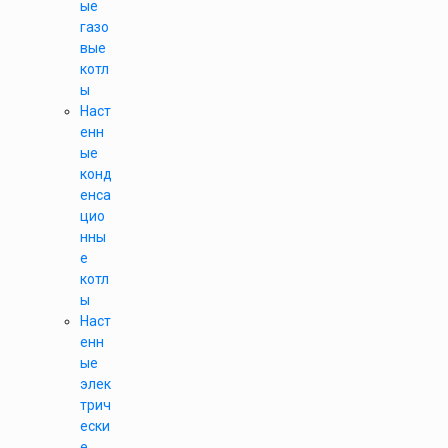
ые
газо
вые
котл
ы
Наст
енн
ые
конд
енса
цио
нны
е
котл
ы
Наст
енн
ые
элек
трич
ески
е