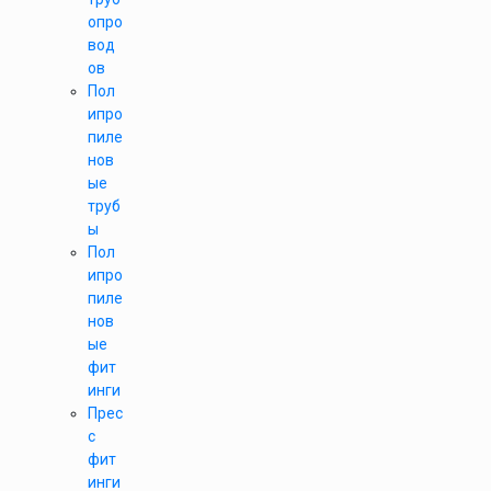
опро
вод
ов
Пол
ипро
пиле
нов
ые
труб
ы
Пол
ипро
пиле
нов
ые
фит
инги
Прес
с
фит
инги