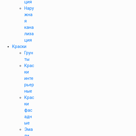
ция
Нару
жна
я
кана
лиза
ция
Краски
Грун
ты
Крас
ки
инте
рьер
ные
Крас
ки
фас
адн
ые
Эма
ли