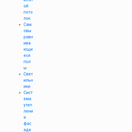
ой
пото
лок
Сам
овы
равн
ива
ющи
еся
пол
ы
Свет
ильн
ики
Сист
ема
утеп
лени
я
фас
ада