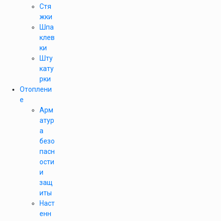
Стя
жки
Шпа
клев
ки
Шту
кату
рки
Отоплени
е
Арм
атур
а
безо
пасн
ости
и
защ
иты
Наст
енн