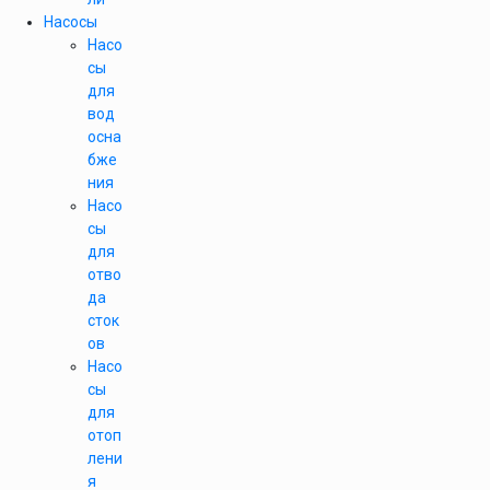
Насосы
Насо
сы
для
вод
осна
бже
ния
Насо
сы
для
отво
да
сток
ов
Насо
сы
для
отоп
лени
я