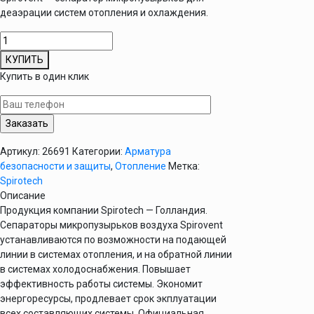
деаэрации систем отопления и охлаждения.
Количество
товара
КУПИТЬ
Сепаратор
Купить в один клик
микропузырьков
воздуха
SpiroVentAir
1
1/4"
Артикул:
26691
Категории:
Арматура
безопасности и защиты
,
Отопление
Метка:
Spirotech
Описание
Продукция компании Spirotech — Голландия.
Сепараторы микропузырьков воздуха Spirovent
устанавливаются по возможности на подающей
линии в системах отопления, и на обратной линии
в системах холодоснабжения. Повышает
эффективность работы системы. Экономит
энергоресурсы, продлевает срок экплуатации
всех составляющих системы. Официальная