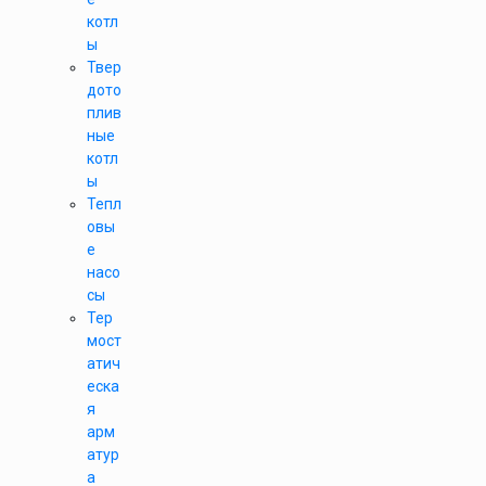
котл
ы
Твер
дото
плив
ные
котл
ы
Тепл
овы
е
насо
сы
Тер
мост
атич
еска
я
арм
атур
а