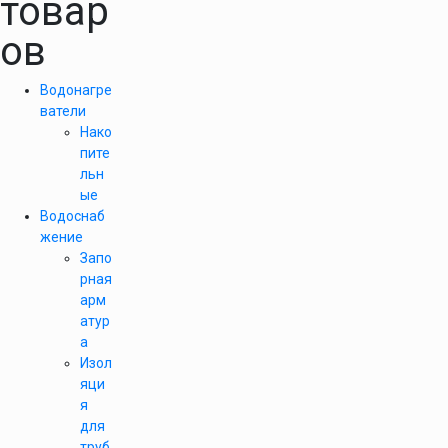
товар
ов
Водонагре
ватели
Нако
пите
льн
ые
Водоснаб
жение
Запо
рная
арм
атур
а
Изол
яци
я
для
труб