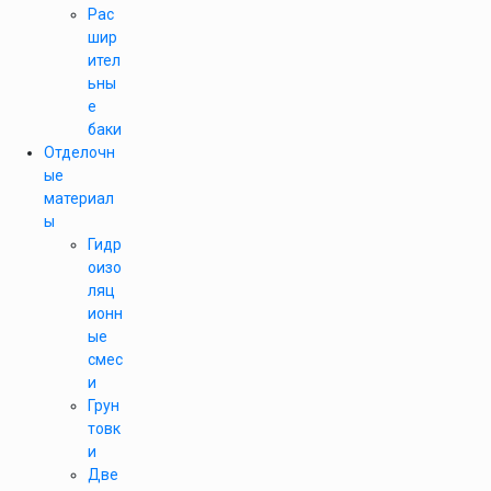
Рас
шир
ител
ьны
е
баки
Отделочн
ые
материал
ы
Гидр
оизо
ляц
ионн
ые
смес
и
Грун
товк
и
Две